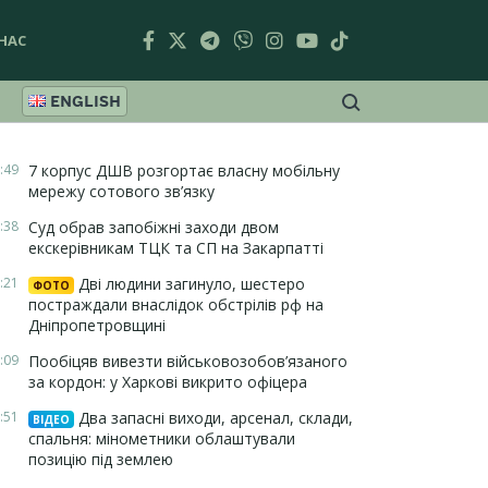
НАС
ENGLISH
:49
7 корпус ДШВ розгортає власну мобільну
мережу сотового зв’язку
:38
Суд обрав запобіжні заходи двом
екскерівникам ТЦК та СП на Закарпатті
:21
Дві людини загинуло, шестеро
ФОТО
постраждали внаслідок обстрілів рф на
Дніпропетровщині
:09
Пообіцяв вивезти військовозобов’язаного
за кордон: у Харкові викрито офіцера
:51
Два запасні виходи, арсенал, склади,
ВІДЕО
спальня: мінометники облаштували
позицію під землею