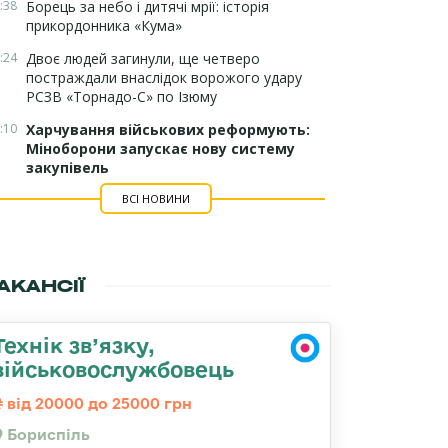
:38
Борець за небо і дитячі мрії: історія
прикордонника «Кума»
:24
Двоє людей загинули, ще четверо
постраждали внаслідок ворожого удару
РСЗВ «Торнадо-С» по Ізюму
:10
Харчування військових реформують:
Міноборони запускає нову систему
закупівель
ВСІ НОВИНИ
АКАНСІЇ
Технік зв’язку,
військовослужбовець
від 20000 до 25000 грн
Бориспіль