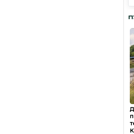
П
Д
п
т
К