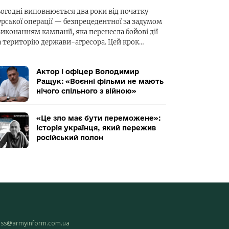
ьогодні виповнюється два роки від початку
урської операції — безпрецедентної за задумом
виконанням кампанії, яка перенесла бойові дії
а територію держави-агресора. Цей крок…
Актор і офіцер Володимир
Ращук: «Воєнні фільми не мають
нічого спільного з війною»
«Це зло має бути переможене»:
історія українця, який пережив
російський полон
ess@armyinform.com.ua