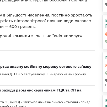
я розвідки Міністерства оборони України у
ку в більшості населення, постійно зростають
артість півторалітрової пляшки води складає
ни — 600 гривень.
ронні команди з РФ. Ціна їхніх «послуг» —
ртає власну мобільну мережу сотового зв’язку
вання ДШВ ЗСУ тестує власну LTE-мережу на лінії фронту.
і заходи двом екскерівникам ТЦК та СП на
та СП, яких ДБР викрило на незаконному «списанні» понад
 запобіжний захід.