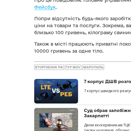
Про це повідомляє
Головне управлінн
Фейсбук
.
Попри відсутність будь-якого заробіт
ціни на товари та послуги. Зокрема, в
близько 100 гривень, кілограму свини
Також в місті працюють приватні похо
10000 гривень за одне тіло.
ВТОРГНЕННЯ РФ
ГУР МОУ
МАРІУПОЛЬ
7 корпус ДШВ розго
7 корпус швидкого реагу
Суд обрав запобіжн
Закарпатті
Двом екскерівникам ТЦК 
тисячі чоловіків, обрано