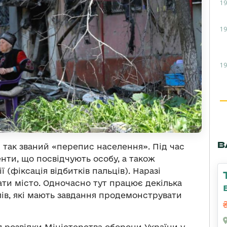
19
19
19
В
 так званий «перепис населення». Під час
ти, що посвідчують особу, а також
(фіксація відбитків пальців). Наразі
и місто. Одночасно тут працює декілька
лів, які мають завдання продемонструвати