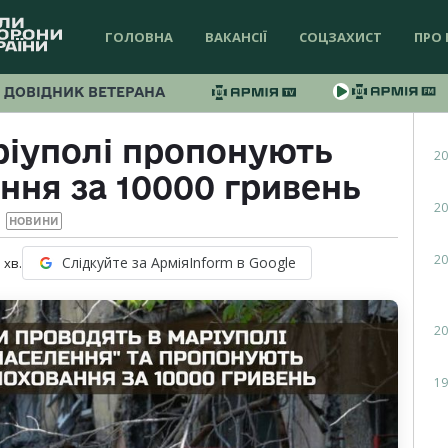
ГОЛОВНА
ВАКАНСІЇ
СОЦЗАХИСТ
ПРО 
ДОВІДНИК ВЕТЕРАНА
ріуполі пропонують
20
ння за 10000 гривень
20
НОВИНИ
20
Слідкуйте за АрміяInform в Google
1
хв.
20
19