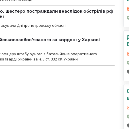
о, шестеро постраждали внаслідок обстрілів рф
ні
атакували Дніпропетровську області.
йськовозобов’язаного за кордон: у Харкові
у офіцеру штабу одного з батальйонів оперативного
гвардії України за ч. 3 ст. 332 КК України.