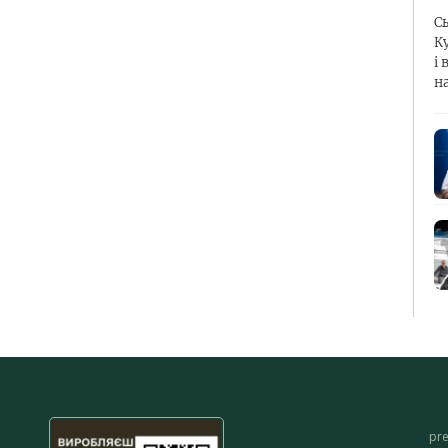
С
К
і 
н
pr