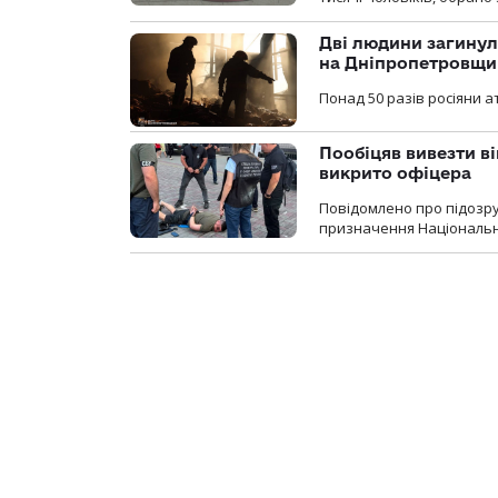
Дві людини загинул
на Дніпропетровщи
Понад 50 разів росіяни 
Пообіцяв вивезти ві
викрито офіцера
Повідомлено про підозр
призначення Національної 