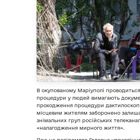
В окупованому Маріуполі проводиться
процедури у людей вимагають докумен
проходження процедури дактилоскопії 
місцевим жителям заборонено залишат
знімальних груп російських телекана
«налагодження мирного життя».