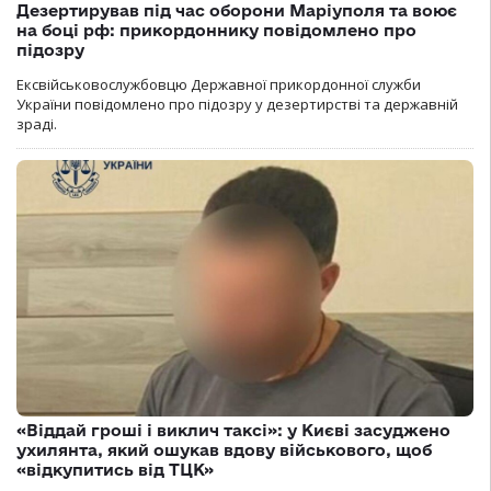
Дезертирував під час оборони Маріуполя та воює
на боці рф: прикордоннику повідомлено про
підозру
Ексвійськовослужбовцю Державної прикордонної служби
України повідомлено про підозру у дезертирстві та державній
зраді.
«Віддай гроші і виклич таксі»: у Києві засуджено
ухилянта, який ошукав вдову військового, щоб
«відкупитись від ТЦК»