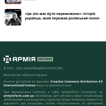
«Це зло має бути переможене»: історія
українця, який пережив російський полон
© 2018 - 2026, ІНФОРМАЦІЙНЕ АГЕНТСТВО,
Міністерство оборони України
Контент доступний за ліцензією
Creative Commons Attribution 4.0
International license
якщо не зазначено інше.
При використанні контенту з сайту АрміяInform посилання на
armyinform.com.ua
обов’язкове. Для суб’єктів у сфері онлайн-медіа
обов’язковим є розміщення у першому абзаці матеріалу прямого та
відкритого для пошукових систем гіперпосилання на цитований