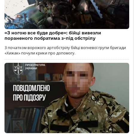
«З ногою все буде добре»: бійці вивезли
пораненого побратима з-під обстрілу
З початком ворожого артобстрілу бійці вогневої групи бригади
«Хижак» почули крики про допомогу.