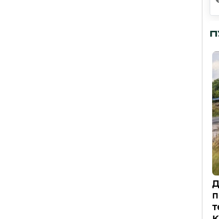
П
Д
п
т
К