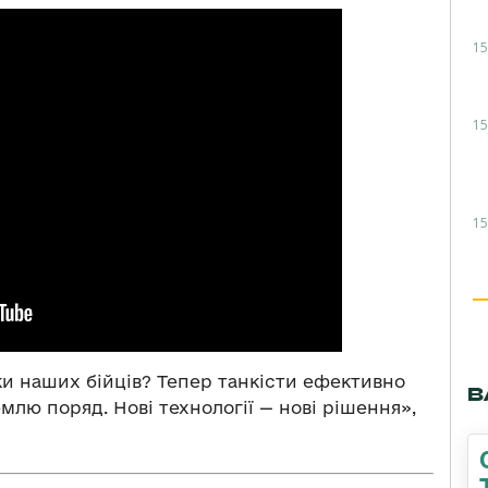
15
15
15
ки наших бійців? Тепер танкісти ефективно
В
млю поряд. Нові технології — нові рішення»,