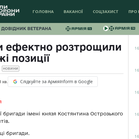
ГОЛОВНА
ВАКАНСІЇ
СОЦЗАХИСТ
ПРО 
ДОВІДНИК ВЕТЕРАНА
ти ефектно розтрощили
16
і позиції
НОВИНИ
16
Слідкуйте за АрміяInform в Google
1
хв.
16
я
ої бригади імені князя Костянтина Острозького
16
тів.
ці бригади.
16