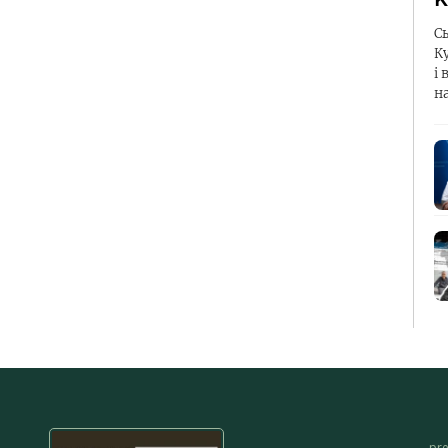
С
К
і 
н
pr