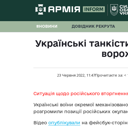
#НОВИНИ
ДОВІДНИК РЕКРУТА
Українські танкіс
ворож
23 Червня 2022, 11:47
Прочитаєте за:
< 
Ситуація щодо російського вторгненн
Українські воїни окремої механізован
розгромили позиції російських окупан
Відео
опублікували
на фейсбук-сторін