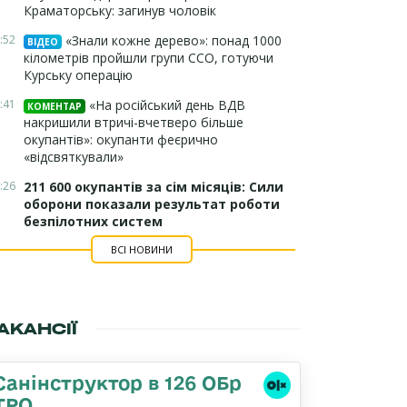
Краматорську: загинув чоловік
:52
«Знали кожне дерево»: понад 1000
ВІДЕО
кілометрів пройшли групи ССО, готуючи
Курську операцію
:41
«На російський день ВДВ
КОМЕНТАР
накришили втричі-вчетверо більше
окупантів»: окупанти феєрично
«відсвяткували»
:26
211 600 окупантів за сім місяців: Сили
оборони показали результат роботи
безпілотних систем
ВСІ НОВИНИ
АКАНСІЇ
Санінструктор в 126 ОБр
ТРО