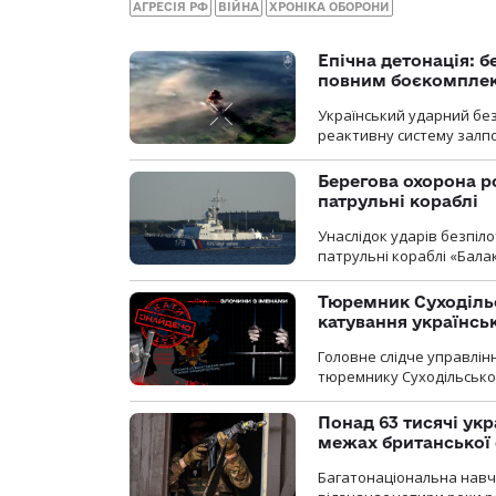
АГРЕСІЯ РФ
ВІЙНА
ХРОНІКА ОБОРОНИ
Епічна детонація: 
повним боєкомпле
Український ударний бе
реактивну систему залп
Берегова охорона р
патрульні кораблі
Унаслідок ударів безпіл
патрульні кораблі «Бала
Тюремник Суходільс
катування українсь
Головне слідче управлінн
тюремнику Суходільської
Понад 63 тисячі ук
межах британської 
Багатонаціональна навча