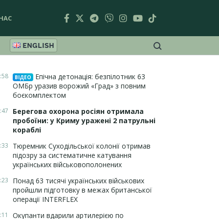
НАС
ENGLISH
:58
Епічна детонація: безпілотник 63
ВІДЕО
ОМБр уразив ворожий «Град» з повним
боєкомплектом
:47
Берегова охорона росіян отримала
пробоїни: у Криму уражені 2 патрульні
кораблі
:33
Тюремник Суходільської колонії отримав
підозру за систематичне катування
українських військовополонених
:23
Понад 63 тисячі українських військових
пройшли підготовку в межах британської
операції INTERFLEX
:11
Окупанти вдарили артилерією по