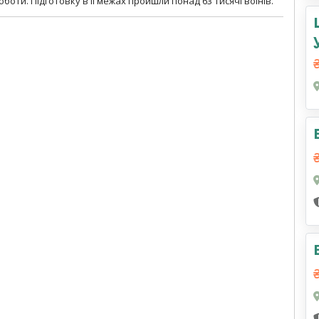
боти. Підготовку в її межах пройшли понад 63 тисячі воїнів.