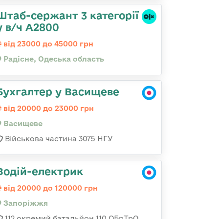
Штаб-сержант 3 категорії
у в/ч А2800
від 23000 до 45000 грн
Радісне, Одеська область
Бухгалтер у Васищеве
від 20000 до 23000 грн
Васищеве
Військова частина 3075 НГУ
Водій-електрик
від 20000 до 120000 грн
Запоріжжя
112 окремий батальйон 110 ОБрТрО