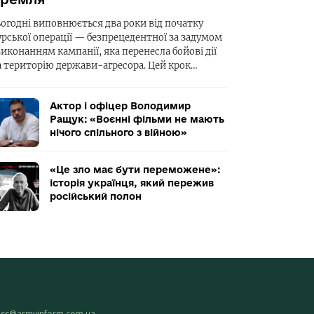
ьогодні виповнюється два роки від початку
урської операції — безпрецедентної за задумом
виконанням кампанії, яка перенесла бойові дії
а територію держави-агресора. Цей крок…
Актор і офіцер Володимир
Ращук: «Воєнні фільми не мають
нічого спільного з війною»
«Це зло має бути переможене»:
історія українця, який пережив
російський полон
ess@armyinform.com.ua