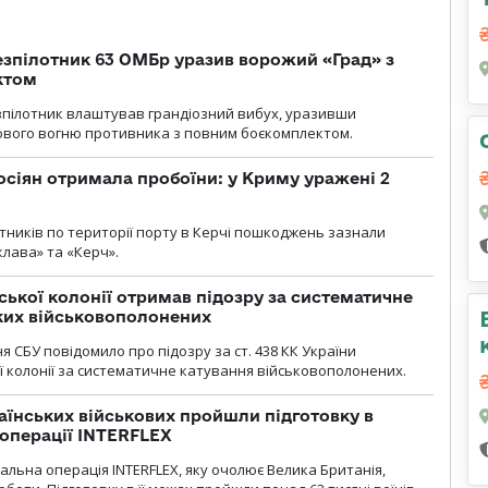
безпілотник 63 ОМБр уразив ворожий «Град» з
ктом
зпілотник влаштував грандіозний вибух, уразивши
ового вогню противника з повним боєкомплектом.
осіян отримала пробоїни: у Криму уражені 2
отників по території порту в Керчі пошкоджень зазнали
клава» та «Керч».
ької колонії отримав підозру за систематичне
ких військовополонених
я СБУ повідомило про підозру за ст. 438 КК України
 колонії за систематичне катування військовополонених.
раїнських військових пройшли підготовку в
операції INTERFLEX
льна операція INTERFLEX, яку очолює Велика Британія,