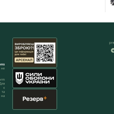
pr
ons
не
orm
Для
м є
 та
 на