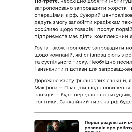
По-третє
, необхідно досягти інституці
запропоновано запровадити жорсткі 
операціями з рф. Суворий централізов
дадуть змогу запобігти крадіжкам техн
особливо щодо товарів і послуг подві
підприємств має діяти комплексний 
Група також пропонує запровадити нов
щодо компаній, які співпрацюють з ро
та суспільного тиску. Необхідно пос
і визначити підстави для запровадже
Дорожню карту фінансових санкцій, я
Макфола — План дій щодо посилення 
санкцій — буде передано інституціям, 
політики. Санкційний тиск на рф буд
Перші результати о
розповів про робот