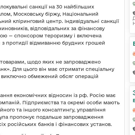
блокувальні санкції на 30 найбільших
алом, Московську біржу, Національний
ний кліринговий центр. Індивідуальні санкції
иновників, відповідальних за фінансову
вою — спонсором тероризму і включена
 з протидії відмиванню брудних грошей
 товарами, щодо яких не запроваджено
нк». Для цього він має отримати спеціальну
ти виключно обмежений обсяг операцій
вання економічних відносин із рф. Росію має
компаній. Підприємства та окремі особи мають
ійного та іншого консалтингу, управління
Група пропонує подальше запровадження
іх російських банків і фінансових установ.