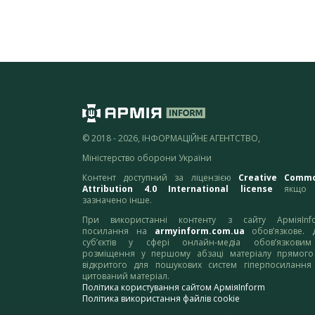
© 2018 - 2026, ІНФОРМАЦІЙНЕ АГЕНТСТВО,
Міністерство оборони України
Контент доступний за ліцензією
Creative Comm
Attribution 4.0 International license
якщо 
зазначено інше.
При використанні контенту з сайту АрміяInf
посилання на
armyinform.com.ua
обов’язкове. 
суб’єктів у сфері онлайн-медіа обов’язкови
розміщення у першому абзаці матеріалу прямого
відкритого для пошукових систем гіперпосилання
цитований матеріал.
Політика користування сайтом АрміяInform
Політика використання файлів cookie