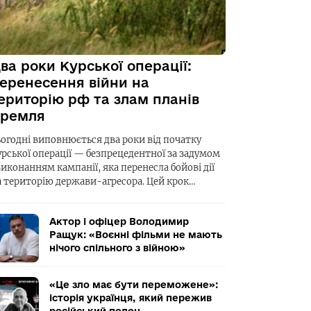
ва роки Курської операції:
еренесення війни на
ериторію рф та злам планів
ремля
ьогодні виповнюється два роки від початку
урської операції — безпрецедентної за задумом
виконанням кампанії, яка перенесла бойові дії
а територію держави-агресора. Цей крок…
Актор і офіцер Володимир
Ращук: «Воєнні фільми не мають
нічого спільного з війною»
«Це зло має бути переможене»:
історія українця, який пережив
російський полон