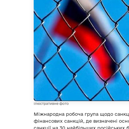
Ілюстративне фото
Міжнародна робоча група щодо санкц
фінансових санкцій, де визначені осно
санкції на 30 найбільших російських 