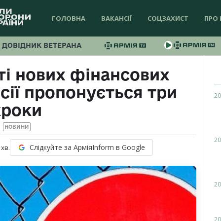
ГОЛОВНА
ВАКАНСІЇ
СОЦЗАХИСТ
ПРО 
ДОВІДНИК ВЕТЕРАНА
ті нових фінансових
сії пропонується три
20
кроки
НОВИНИ
20
Слідкуйте за АрміяInform в Google
хв.
20
20