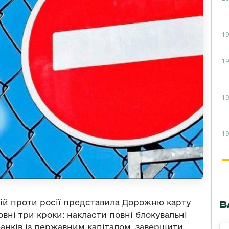
19
19
19
19
ій проти росії представила Дорожню карту
В
вні три кроки: накласти повні блокувальні
банків із державним капіталом, завершити