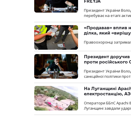
FREYJA
Президент України Воло
перебуває на етапі актив
«Продавав» вплив н
ділка, який «виріш
Правоохоронці затримал
Президент доручив 
проти російського
Президент України Воло
санкційної політики проти
На Луганщині Apach
електростанцію, АЗ
Оператори ББпС Apachi 8
Луганщині завдали ударів