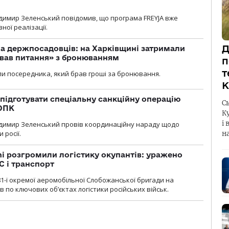
димир Зеленський повідомив, що програма FREYJA вже
ної реалізації.
Д
а держпосадовців: на Харківщині затримали
ував питання» з бронюванням
п
т
и посередника, який брав гроші за бронювання.
К
підготувати спеціальну санкційну операцію
С
 ОПК
К
і 
димир Зеленський провів координаційну нараду щодо
 росії.
н
i розгромили логістику окупантів: уражено
С і транспорт
1-ї окремої аеромобільної Слобожанської бригади на
 по ключових об’єктах логістики російських військ.