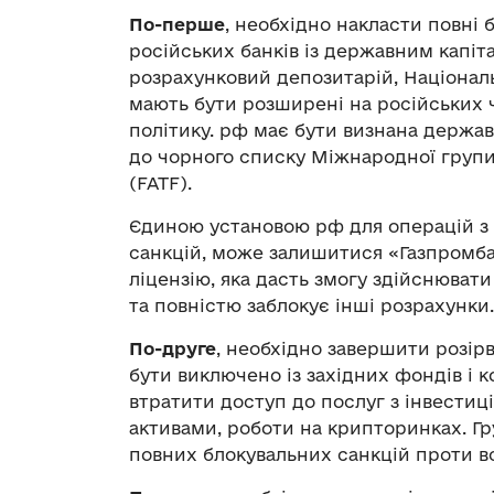
По-перше
, необхідно накласти повні 
російських банків із державним капіт
розрахунковий депозитарій, Національ
мають бути розширені на російських ч
політику. рф має бути визнана держа
до чорного списку Міжнародної групи
(FATF).
Єдиною установою рф для операцій з
санкцій, може залишитися «Газпромба
ліцензію, яка дасть змогу здійснюва
та повністю заблокує інші розрахунки.
По-друге
, необхідно завершити розір
бути виключено із західних фондів і 
втратити доступ до послуг з інвестиц
активами, роботи на крипторинках. 
повних блокувальних санкцій проти вс