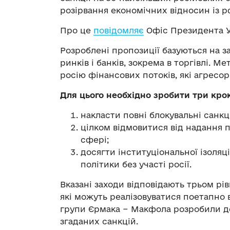
розірвання економічних відносин із рф,
Про це
повідомляє
Офіс Президента У
Розроблені пропозиції базуються на з
ринків і банків, зокрема в торгівлі.
росію фінансових потоків, які агресо
Для цього необхідно зробити три кро
накласти повні блокувальні санкц
цілком відмовитися від надання п
сфері;
досягти інституціональної ізоляц
політики без участі росії.
Вказані заходи відповідають трьом р
які можуть реалізовуватися поетапно
групи Єрмака − Макфола розробили д
згаданих санкцій.