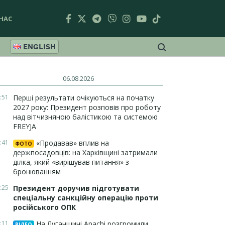
НАС
ENGLISH
06.08.2026
:51
Перші результати очікуються на початку
2027 року: Президент розповів про роботу
над вітчизняною балістикою та системою
FREYJA
:41
«Продавав» вплив на
ФОТО
держпосадовців: на Харківщині затримали
ділка, який «вирішував питання» з
бронюванням
:25
Президент доручив підготувати
спеціальну санкційну операцію проти
російського ОПК
:11
На Луганщині Apachi розгромили
ВІДЕО