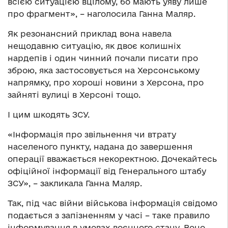
всією ситуацією вцілому, бо мають уяву лише
про фрагмент», – наголосила Ганна Маляр.
Як резонансний приклад вона навела
нещодавню ситуацію, як двоє колишніх
нардепів і один чинний почали писати про
зброю, яка застосовується на Херсонському
напрямку, про хороші новини з Херсона, про
зайняті вулиці в Херсоні тощо.
І цим шкодять ЗСУ.
«Інформація про звільнення чи втрату
населеного пункту, надана до завершення
операції вважається некоректною. Дочекайтесь
офіційної інформації від Генерального штабу
ЗСУ», – закликала Ганна Маляр.
Так, під час війни військова інформація свідомо
подається з запізненням у часі – таке правило
інформування в умовах воєнного стану. Воно