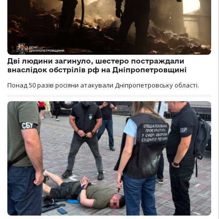
Дві людини загинуло, шестеро постраждали
внаслідок обстрілів рф на Дніпропетровщині
Понад 50 разів росіяни атакували Дніпропетровську області.