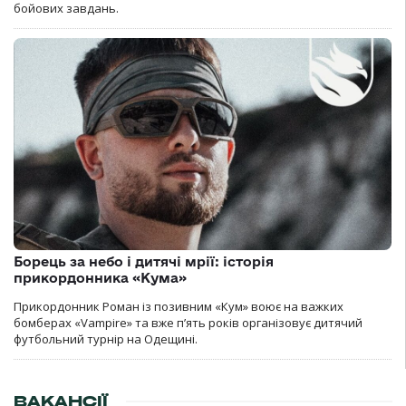
бойових завдань.
Борець за небо і дитячі мрії: історія
прикордонника «Кума»
Прикордонник Роман із позивним «Кум» воює на важких
бомберах «Vampire» та вже п’ять років організовує дитячий
футбольний турнір на Одещині.
ВАКАНСІЇ