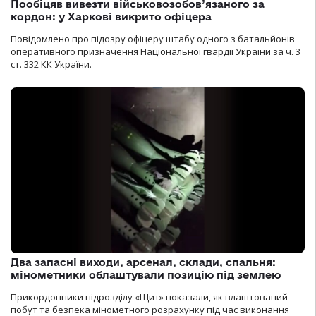
Пообіцяв вивезти військовозобов’язаного за
кордон: у Харкові викрито офіцера
Повідомлено про підозру офіцеру штабу одного з батальйонів
оперативного призначення Національної гвардії України за ч. 3
ст. 332 КК України.
Два запасні виходи, арсенал, склади, спальня:
мінометники облаштували позицію під землею
Прикордонники підрозділу «Щит» показали, як влаштований
побут та безпека мінометного розрахунку під час виконання