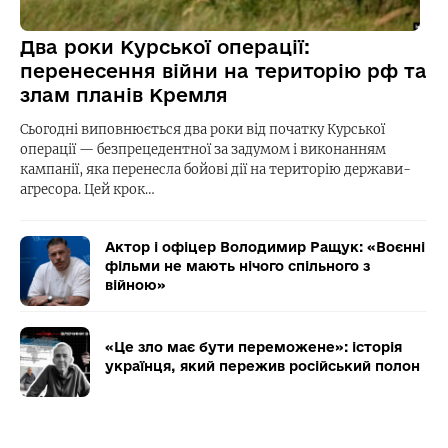
Два роки Курської операції:
перенесення війни на територію рф та
злам планів Кремля
Сьогодні виповнюється два роки від початку Курської
операції — безпрецедентної за задумом і виконанням
кампанії, яка перенесла бойові дії на територію держави-
агресора. Цей крок…
Актор і офіцер Володимир Ращук: «Воєнні
фільми не мають нічого спільного з
війною»
«Це зло має бути переможене»: історія
українця, який пережив російський полон