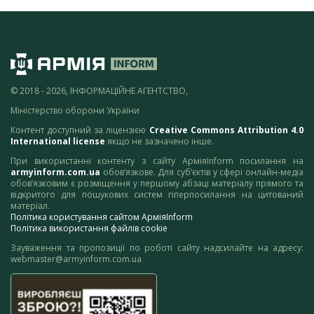
© 2018 - 2026, ІНФОРМАЦІЙНЕ АГЕНТСТВО,
Міністерство оборони України
Контент доступний за ліцензією
Creative Commons Attribution 4.0
International license
якщо не зазначено інше.
При використанні контенту з сайту АрміяInform посилання на
armyinform.com.ua
обов’язкове. Для суб’єктів у сфері онлайн-медіа
обов’язковим є розміщення у першому абзаці матеріалу прямого та
відкритого для пошукових систем гіперпосилання на цитований
матеріал.
Політика користування сайтом АрміяInform
Політика використання файлів cookie
Зауваження та пропозиції по роботі сайту надсилайте на адресу:
webmaster@armyinform.com.ua