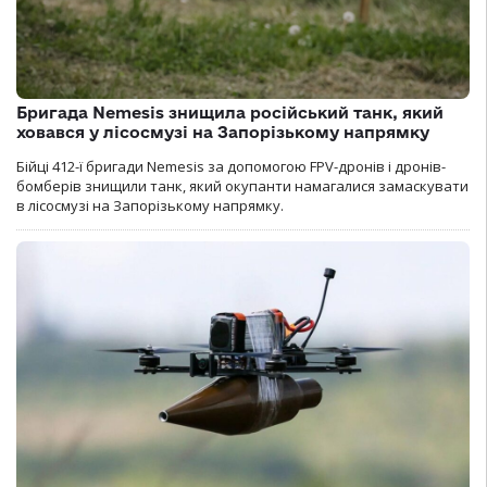
Бригада Nemesis знищила російський танк, який
ховався у лісосмузі на Запорізькому напрямку
Бійці 412-ї бригади Nemesis за допомогою FPV-дронів і дронів-
бомберів знищили танк, який окупанти намагалися замаскувати
в лісосмузі на Запорізькому напрямку.