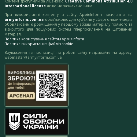
Контент доступний за ліцензією
Creative Commons Attribution 4.0
International license
якщо не зазначено інше.
При використанні контенту з сайту АрміяInform посилання на
armyinform.com.ua
обов’язкове. Для суб’єктів у сфері онлайн-медіа
обов’язковим є розміщення у першому абзаці матеріалу прямого та
відкритого для пошукових систем гіперпосилання на цитований
матеріал.
Політика користування сайтом АрміяInform
Політика використання файлів cookie
Зауваження та пропозиції по роботі сайту надсилайте на адресу:
webmaster@armyinform.com.ua