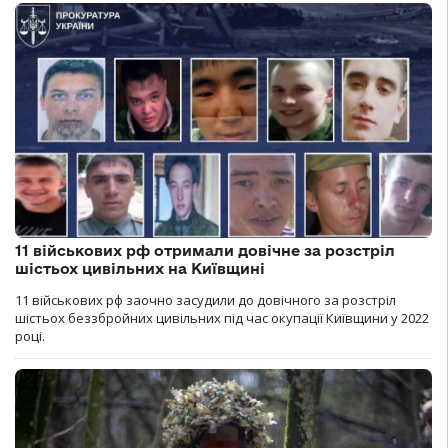
11 військових рф отримали довічне за розстріл
шістьох цивільних на Київщині
11 військових рф заочно засудили до довічного за розстріл
шістьох беззбройних цивільних під час окупації Київщини у 2022
році.