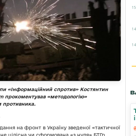
15
14
14
упи «Інформаційний спротив» Костянтин
В
rm прокоментував «методологію»
 противника.
.
дання на фронт в Україну зведеної «тактичної
 не цілісна чи сформована «з нуля» БТГр