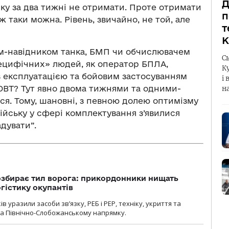
Д
 яку за два тижні не отримати. Проте отримати
п
ж таки можна. Рівень, звичайно, не той, але
т
К
ром-навідником танка, БМП чи обчислювачем
С
пецифічних» людей, як оператор БПЛА,
К
із експлуатацією та бойовим застосуванням
і 
 ОВТ? Тут явно двома тижнями та одними-
н
ся. Тому, шановні, з певною долею оптимізму
ійську у сфері комплектування з’явилися
дувати”.
озбирає тил ворога: прикордонники нищать
огістику окупантів
 уразили засоби зв’язку, РЕБ і РЕР, техніку, укриття та
на Північно-Слобожанському напрямку.