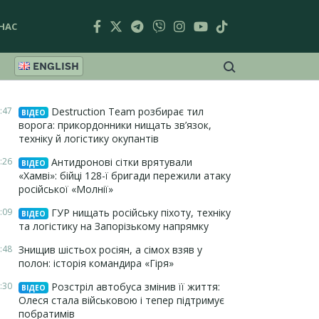
НАС
ENGLISH
:47
Destruction Team розбирає тил
ВІДЕО
ворога: прикордонники нищать зв’язок,
техніку й логістику окупантів
:26
Антидронові сітки врятували
ВІДЕО
«Хамві»: бійці 128-ї бригади пережили атаку
російської «Молнії»
:09
ГУР нищать російську піхоту, техніку
ВІДЕО
та логістику на Запорізькому напрямку
:48
Знищив шістьох росіян, а сімох взяв у
полон: історія командира «Гіря»
:30
Розстріл автобуса змінив її життя:
ВІДЕО
Олеся стала військовою і тепер підтримує
побратимів