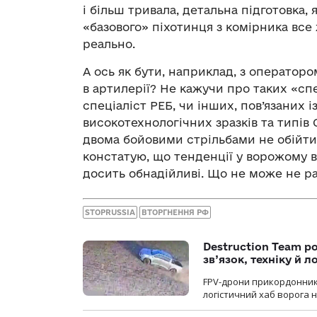
і більш тривала, детальна підготовка,
«базового» піхотинця з комірника все 
реально.
А ось як бути, наприклад, з операто
в артилерії? Не кажучи про таких «с
спеціаліст РЕБ, чи інших, пов’язаних 
високотехнологічних зразків та типів
двома бойовими стрільбами не обійти
констатую, що тенденції у ворожому в
досить обнадійливі. Що не може не ра
STOPRUSSIA
ВТОРГНЕННЯ РФ
Destruction Team р
зв’язок, техніку й л
FPV-дрони прикордонників
логістичний хаб ворога 