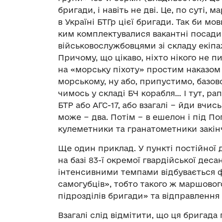
бригади, і навіть не дві. Це, по суті
в Україні БТГр цієї бригади. Так би мов
ким комплектувалися вакантні посади 
військовослужбовцями зі складу екіпа
Причому, що цікаво, ніхто нікого не 
на «морську піхоту» простим наказом 
морському, ну або, припустимо, базов
чимось у складі БЧ корабля… І тут, ра
БТР або АГС-17, або взагалі − йди вчис
може − два. Потім − в ешелон і під П
кулеметники та гранатометники закін
Ще один приклад. У пункті постійної д
на базі 83-ї окремої гвардійської дес
інтенсивними темпами відбувається ф
самогубців», тобто такого ж маршово
підрозділів бригади» та відправлення 
Взагалі слід відмітити, що ця бригада 