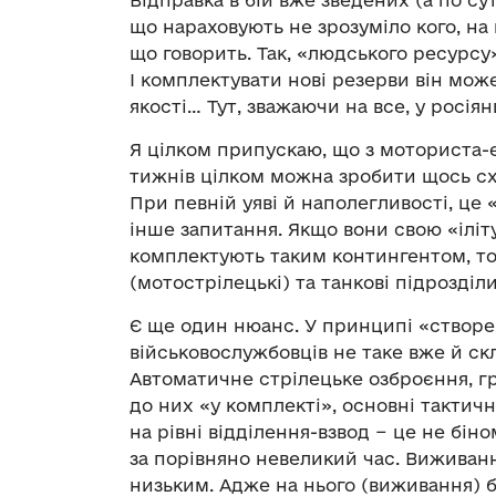
що нараховують не зрозуміло кого, на 
що говорить. Так, «людського ресурсу
І комплектувати нові резерви він може
якості… Тут, зважаючи на все, у росія
Я цілком припускаю, що з моториста-
тижнів цілком можна зробити щось сх
При певній уяві й наполегливості, це 
інше запитання. Якщо вони свою «іліту
комплектують таким контингентом, то
(мотострілецькі) та танкові підрозді
Є ще один нюанс. У принципі «створе
військовослужбовців не таке вже й ск
Автоматичне стрілецьке озброєння, гр
до них «у комплекті», основні тактичні
на рівні відділення-взвод − це не бін
за порівняно невеликий час. Виживання
низьким. Адже на нього (виживання) 