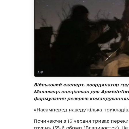
Військовий експерт, координатор гр
Машовець спеціально для АрміяInfo
формування резервів командуванням
«Насамперед наведу кілька прикладів
Починаючи з 16 червня триває переки
групи» 155-й обрмп (Владивосток). Це