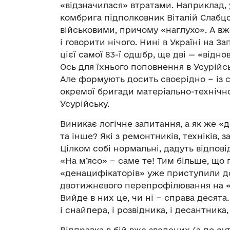
«відзначилася» втратами. Наприклад, 
комбрига підполковник Віталій Слабц
військовими, причому «наглухо». А в
і говорити нічого. Нині в Україні на 
цієї самої 83-ї одшбр, ще дві — «від
Ось для їхнього поповнення в Усурійс
Але формують досить своєрідно − із су
окремої бригади матеріально-технічн
Усурійську.
Виникає логічне запитання, а як же «д
та інше? Які з ремонтників, техніків,
Цілком собі нормальні, дадуть відпов
«На м’ясо» − саме те! Тим більше, що
«денацифікаторів» уже приступили д
двотижневого перепрофілювання на «
Вийде в них це, чи ні − справа десята.
і снайпера, і розвідника, і десантника
Відправка в бій вже зведених (а по сут