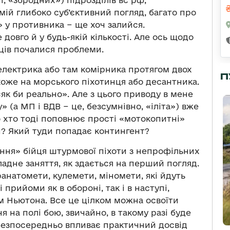
мій глибоко суб’єктивний погляд, багато про
» у противника − ще хоч залийся.
 довго й у будь-якій кількості. Але ось щодо
нців почалися проблеми.
електрика або там комірника протягом двох
П
оже на морського піхотинця або десантника.
«як би реально». Але з цього приводу в мене
» (а МП і ВДВ − це, безсумнівно, «іліта») вже
 хто тоді поповнює прості «мотокопитні»
ли? Який туди попадає контингент?
ння» бійця штурмової піхоти з непрофільних
ладне заняття, як здається на перший погляд.
анатомети, кулемети, міномети, які йдуть
 прийоми як в обороні, так і в наступі,
ом Ньютона. Все це цілком можна освоїти
 на полі бою, звичайно, в такому разі буде
безпосередньо впливає практичний досвід