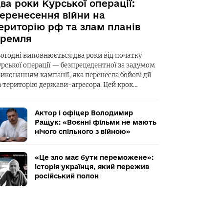
ва роки Курської операції:
еренесення війни на
ериторію рф та злам планів
ремля
ьогодні виповнюється два роки від початку
урської операції — безпрецедентної за задумом
виконанням кампанії, яка перенесла бойові дії
а територію держави-агресора. Цей крок…
Актор і офіцер Володимир
Ращук: «Воєнні фільми не мають
нічого спільного з війною»
«Це зло має бути переможене»:
історія українця, який пережив
російський полон