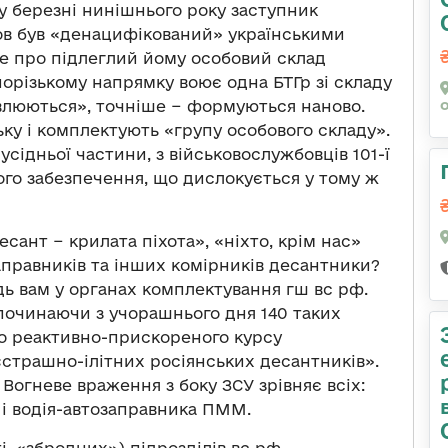
у березні нинішнього року заступник
ов був «денацифікований» українськими
же про підлеглий йому особовий склад
Запорізькому напрямку воює одна БТГр зі складу
новлюються», точніше − формуються наново.
ьку і комплектують «групу особового складу».
сідньої частини, з військовослужбовців 101-ї
ого забезпечення, що дислокується у тому ж
есант − крилата піхота», «ніхто, крім нас»
 заправників та інших комірників десантники?
ідь вам у органах комплектування гш вс рф.
 починаючи з учорашнього дня 140 таких
о реактивно-прискореного курсу
страшно-ілітних росіянських десантників».
 Вогневе враження з боку ЗСУ зрівняє всіх:
, і водія-автозаправника ПММ.
і, «збродних») підрозділів вс рф,