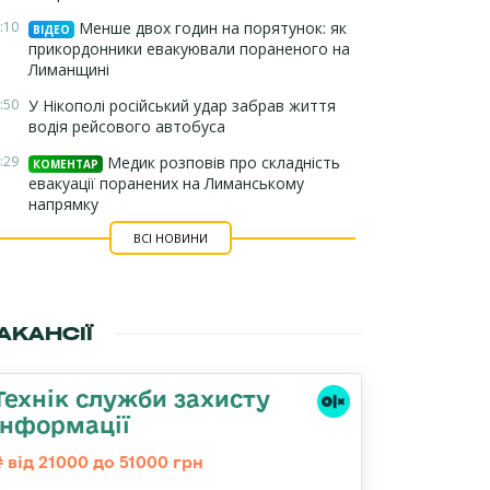
:10
Менше двох годин на порятунок: як
ВІДЕО
прикордонники евакуювали пораненого на
Лиманщині
:50
У Нікополі російський удар забрав життя
водія рейсового автобуса
:29
Медик розповів про складність
КОМЕНТАР
евакуації поранених на Лиманському
напрямку
ВСІ НОВИНИ
АКАНСІЇ
Технік служби захисту
інформації
від 21000 до 51000 грн