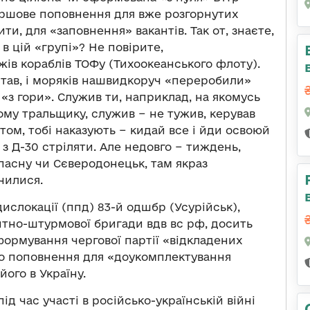
, маршове поповнення для вже розгорнутих
ити, для «заповнення» вакантів. Так от, знаєте,
в цій «групі»? Не повірите,
жів кораблів ТОФу (Тихоокеанського флоту).
питав, і моряків нашвидкоруч «переробили»
«з гори». Служив ти, наприклад, на якомусь
ому тральщику, служив − не тужив, керував
птом, тобі наказують − кидай все і йди освоюй
ь з Д-30 стріляти. Але недовго − тиждень,
опасну чи Сєверодонецьк, там якраз
чилися.
ислокації (ппд) 83-й одшбр (Усурійськ),
антно-штурмової бригади вдв вс рф, досить
ормування чергової партії «відкладених
го поповнення для «доукомплектування
його в Україну.
під час участі в російсько-українській війні