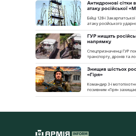
Антидронові сітки в
атаку російської «М
Бійці 128-ї Закарпатсько
атаку російського ударн
ГУР нищать російськ
напрямку
Спецпризначенці ГУР пок
транспорту, дронів та ло
Знищив шістьох росі
«Гіря»
Командир 3-ї мотопіхотно
позивним «Гіря» захищає