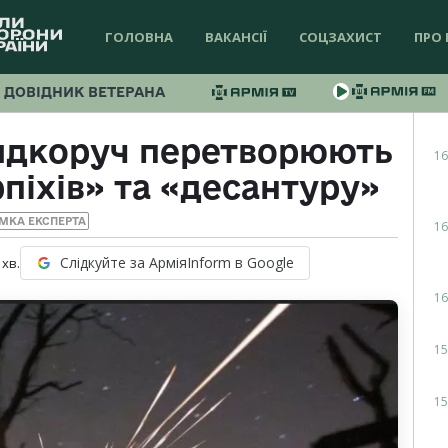
ГОЛОВНА
ВАКАНСІЇ
СОЦЗАХИСТ
ПРО 
ДОВІДНИК ВЕТЕРАНА
идкоруч перетворюють
16
піхів» та «десантуру»
МКА ЕКСПЕРТА
16
Слідкуйте за АрміяInform в Google
хв.
16
15
15