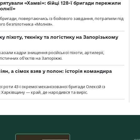
рятували «Хамві»: бійці 128-ї бригади пережили
олнії»
ї бригади, повертаючись із бойового завдання, потрапили під
ого безпілотника «Молнія».
у піхоту, техніку та логістику на Запорізькому
азали кадри знищення російської піхоти, артилерії,
гістичних об’єктів на Запоріжжі.
ян, а сімох взяв у полон: історія командира
ї роти 43-ї окремої механізованої бригади Олексій із
 Харківщину — край, де народився та виріс.
pr