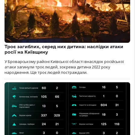
Троє загиблих, серед них дитина: наслідки атаки
росії на Київщину
У Броварському районі Київської області внаслідок російської
атаки загинули троє людей, зокрема дитина 2022 року
народження. Ще троє людей постраждали.