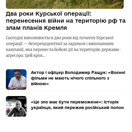
Два роки Курської операції:
перенесення війни на територію рф та
злам планів Кремля
Сьогодні виповнюється два роки від початку Курської
операції — безпрецедентної за задумом і виконанням
кампанії, яка перенесла бойові дії на територію держави-
агресора. Цей крок…
Актор і офіцер Володимир Ращук: «Воєнні
фільми не мають нічого спільного з
війною»
«Це зло має бути переможене»: історія
українця, який пережив російський полон