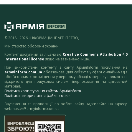
© 2018 - 2026, ІНФОРМАЦІЙНЕ АГЕНТСТВО,
Міністерство оборони України
Контент доступний за ліцензією
Creative Commons Attribution 4.0
International license
якщо не зазначено інше.
При використанні контенту з сайту АрміяInform посилання на
armyinform.com.ua
обов’язкове. Для суб’єктів у сфері онлайн-медіа
обов’язковим є розміщення у першому абзаці матеріалу прямого та
відкритого для пошукових систем гіперпосилання на цитований
матеріал.
Політика користування сайтом АрміяInform
Політика використання файлів cookie
Зауваження та пропозиції по роботі сайту надсилайте на адресу:
webmaster@armyinform.com.ua