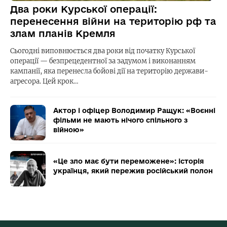
Два роки Курської операції:
перенесення війни на територію рф та
злам планів Кремля
Сьогодні виповнюється два роки від початку Курської
операції — безпрецедентної за задумом і виконанням
кампанії, яка перенесла бойові дії на територію держави-
агресора. Цей крок…
Актор і офіцер Володимир Ращук: «Воєнні
фільми не мають нічого спільного з
війною»
«Це зло має бути переможене»: історія
українця, який пережив російський полон