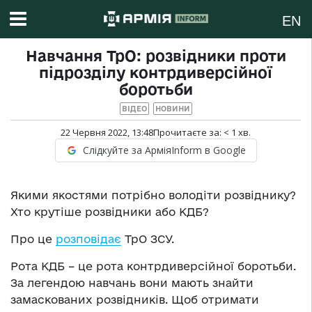
EN
Навчання ТрО: розвідники проти
підрозділу контрдиверсійної
боротьби
ВІДЕО
НОВИНИ
22 Червня 2022, 13:48
Прочитаєте за:
< 1
хв.
Слідкуйте за АрміяInform в Google
Якими якостями потрібно володіти розвіднику?
Хто крутіше розвідники або КДБ?
Про це
розповідає
ТрО ЗСУ.
Рота КДБ – це рота контрдиверсійної боротьби.
За легендою навчань вони мають знайти
замаскованих розвідників. Щоб отримати