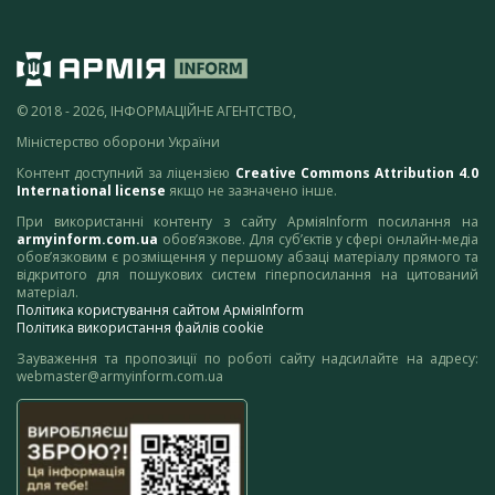
© 2018 - 2026, ІНФОРМАЦІЙНЕ АГЕНТСТВО,
Міністерство оборони України
Контент доступний за ліцензією
Creative Commons Attribution 4.0
International license
якщо не зазначено інше.
При використанні контенту з сайту АрміяInform посилання на
armyinform.com.ua
обов’язкове. Для суб’єктів у сфері онлайн-медіа
обов’язковим є розміщення у першому абзаці матеріалу прямого та
відкритого для пошукових систем гіперпосилання на цитований
матеріал.
Політика користування сайтом АрміяInform
Політика використання файлів cookie
Зауваження та пропозиції по роботі сайту надсилайте на адресу:
webmaster@armyinform.com.ua