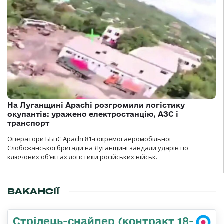
На Луганщині Apachi розгромили логістику
окупантів: уражено електростанцію, АЗС і
транспорт
Оператори ББпС Apachi 81-ї окремої аеромобільної
Слобожанської бригади на Луганщині завдали ударів по
ключових об’єктах логістики російських військ.
ВАКАНСІЇ
Стрілець-снайпер (контракт 18-