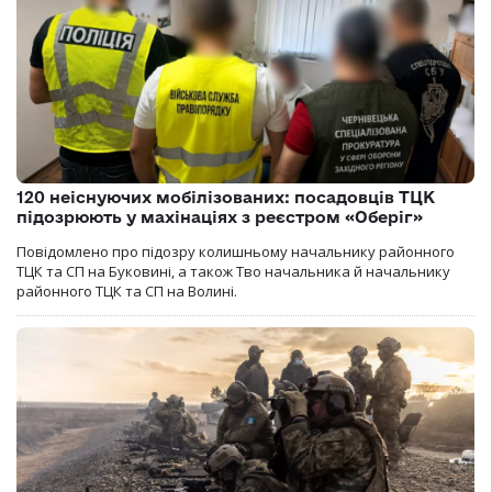
120 неіснуючих мобілізованих: посадовців ТЦК
підозрюють у махінаціях з реєстром «Оберіг»
Повідомлено про підозру колишньому начальнику районного
ТЦК та СП на Буковині, а також Тво начальника й начальнику
районного ТЦК та СП на Волині.