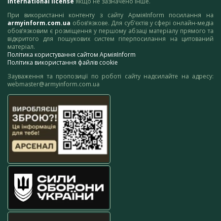
International license
якщо не зазначено інше.
При використанні контенту з сайту АрміяInform посилання на
armyinform.com.ua
обов’язкове. Для суб’єктів у сфері онлайн-медіа
обов’язковим є розміщення у першому абзаці матеріалу прямого та
відкритого для пошукових систем гіперпосилання на цитований
матеріал.
Політика користування сайтом АрміяInform
Політика використання файлів cookie
Зауваження та пропозиції по роботі сайту надсилайте на адресу:
webmaster@armyinform.com.ua