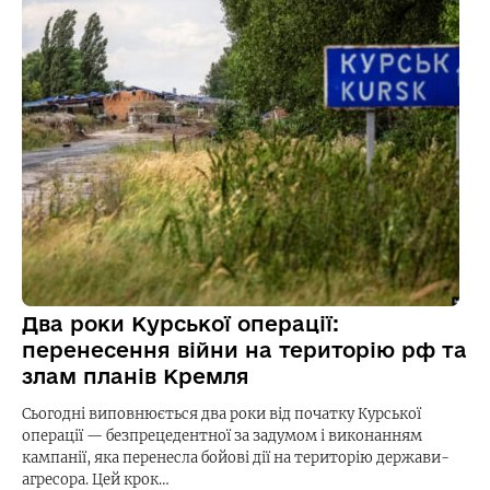
Два роки Курської операції:
перенесення війни на територію рф та
злам планів Кремля
Сьогодні виповнюється два роки від початку Курської
операції — безпрецедентної за задумом і виконанням
кампанії, яка перенесла бойові дії на територію держави-
агресора. Цей крок…