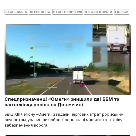
STOPRUSSIA
АГРЕСІЯ РФ
ВТОРГНЕННЯ РФ
ВТРАТИ ВОРОГА
ГШ ЗСУ
Спецпризначенці «Омеги» знищили дві ББМ та
вантажівку росіян на Донеччині
Бійці ХІІІ Легіону «Омеги» завдали чергових втрат російським
окупантам, уразивши бойові броньовані машини та техніку
забезпечення ворога.