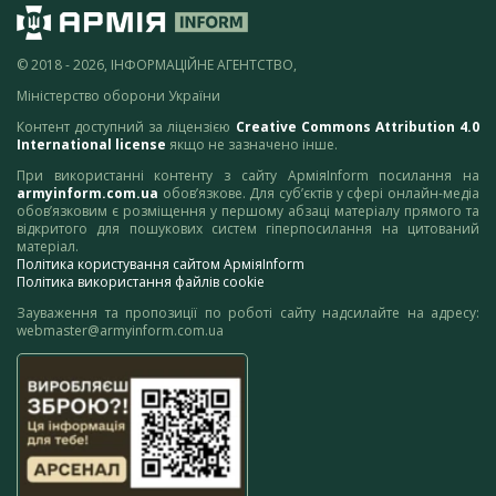
© 2018 - 2026, ІНФОРМАЦІЙНЕ АГЕНТСТВО,
Міністерство оборони України
Контент доступний за ліцензією
Creative Commons Attribution 4.0
International license
якщо не зазначено інше.
При використанні контенту з сайту АрміяInform посилання на
armyinform.com.ua
обов’язкове. Для суб’єктів у сфері онлайн-медіа
обов’язковим є розміщення у першому абзаці матеріалу прямого та
відкритого для пошукових систем гіперпосилання на цитований
матеріал.
Політика користування сайтом АрміяInform
Політика використання файлів cookie
Зауваження та пропозиції по роботі сайту надсилайте на адресу:
webmaster@armyinform.com.ua