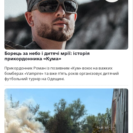
Борець за небо і дитячі мрії: історія
прикордонника «Кума»
Прикордонник Роман із позивним «Кум» воює на важких
бомберах «Vampire» та вже п’ять років організовує дитячий
футбольний турнір на Одещині.