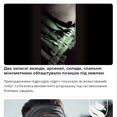
Два запасні виходи, арсенал, склади, спальня:
мінометники облаштували позицію під землею
Прикордонники підрозділу «Щит» показали, як влаштований
побут та безпека мінометного розрахунку під час виконання
бойових завдань.