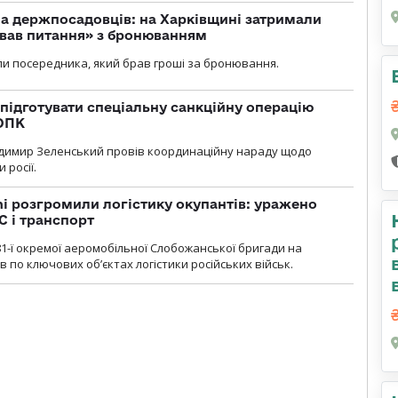
а держпосадовців: на Харківщині затримали
ував питання» з бронюванням
и посередника, який брав гроші за бронювання.
підготувати спеціальну санкційну операцію
 ОПК
димир Зеленський провів координаційну нараду щодо
 росії.
i розгромили логістику окупантів: уражено
С і транспорт
1-ї окремої аеромобільної Слобожанської бригади на
 по ключових об’єктах логістики російських військ.