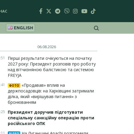
НАС
ENGLISH
06.08.2026
:51
Перші результати очікуються на початку
2027 року: Президент розповів про роботу
над вітчизняною балістикою та системою
FREYJA
:41
«Продавав» вплив на
ФОТО
держпосадовців: на Харківщині затримали
ділка, який «вирішував питання» з
бронюванням
:25
Президент доручив підготувати
спеціальну санкційну операцію проти
російського ОПК
:11
На Луганщині Apachi розгромили
ВІДЕО