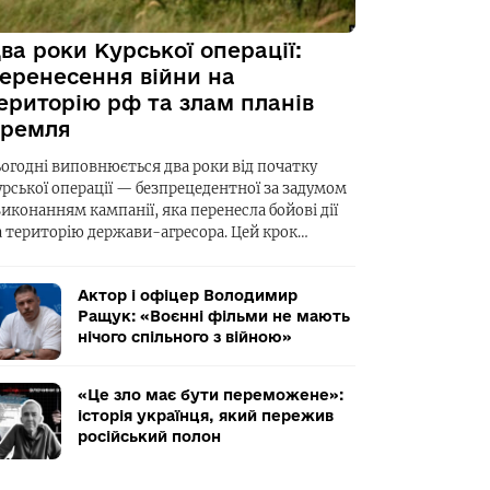
ва роки Курської операції:
еренесення війни на
ериторію рф та злам планів
ремля
ьогодні виповнюється два роки від початку
урської операції — безпрецедентної за задумом
виконанням кампанії, яка перенесла бойові дії
а територію держави-агресора. Цей крок…
Актор і офіцер Володимир
Ращук: «Воєнні фільми не мають
нічого спільного з війною»
«Це зло має бути переможене»:
історія українця, який пережив
російський полон