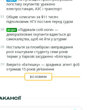
логістику окупантів: уражено
електростанцію, АЗС і транспорт
:53
Обіцяв «списати» за $11 тисяч:
підполковник НГУ постане перед судом
:36
«Підірвали собі ноги» —
АУДІО
деморалізовані окупанти вдаються до
самокаліцтва, щоб не йти у штурми
:28
Ностальгія за пломбіром і виправдання
росії коштували студенту семи років
тюрми: у Харкові засуджено «блогера»
:10
Викрито «батюшку» — зрадника: агент фсб
отримав 15 років ув’язнення
ВСІ НОВИНИ
АКАНСІЇ