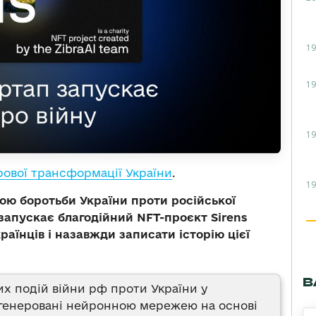
19
19
19
ової трансформації України
.
19
ою боротьби України проти російської
запускає благодійний NFT-проєкт Sirens
раїнців і назавжди записати історію цієї
В
ших подій війни рф проти України у
згенеровані нейронною мережею на основі