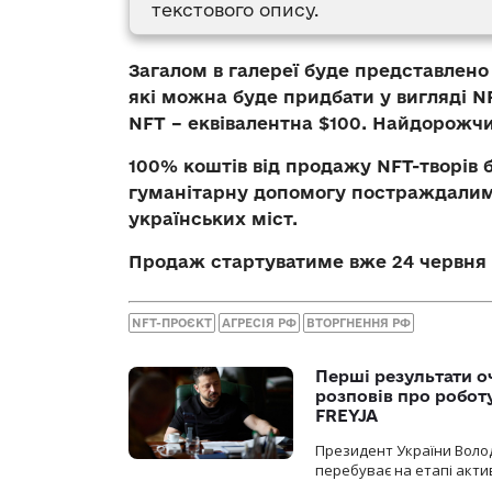
текстового опису.
Загалом в галереї буде представлено
які можна буде придбати у вигляді NF
NFT – еквівалентна $100. Найдорожч
100% коштів від продажу NFT-творів б
гуманітарну допомогу постраждалим 
українських міст.
Продаж стартуватиме вже 24 червня
NFT-ПРОЄКТ
АГРЕСІЯ РФ
ВТОРГНЕННЯ РФ
Перші результати о
розповів про робот
FREYJA
Президент України Воло
перебуває на етапі актив