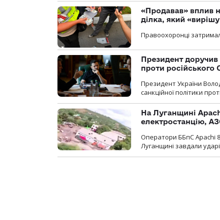
«Продавав» вплив н
ділка, який «виріш
Правоохоронці затримал
Президент доручив 
проти російського
Президент України Воло
санкційної політики проти
На Луганщині Apach
електростанцію, АЗ
Оператори ББпС Apachi 8
Луганщині завдали ударів