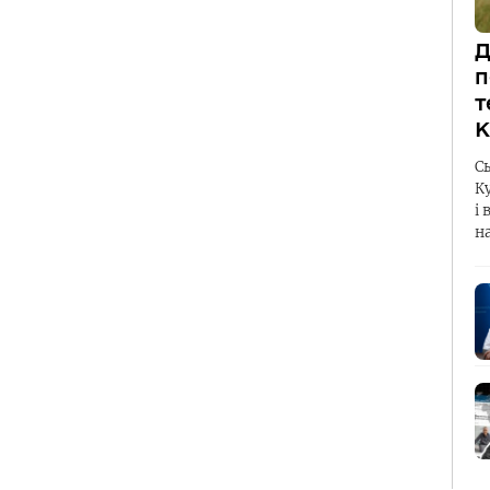
Д
п
т
К
С
К
і 
н