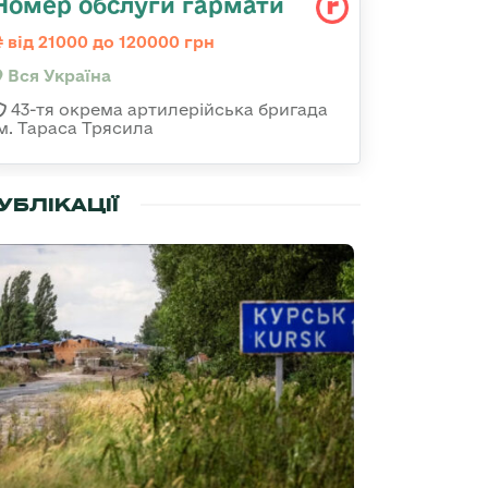
Номер обслуги гармати
від 21000 до 120000 грн
Вся Україна
43-тя окрема артилерійська бригада
ім. Тараса Трясила
УБЛІКАЦІЇ