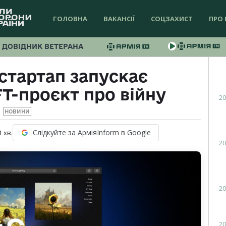
ГОЛОВНА
ВАКАНСІЇ
СОЦЗАХИСТ
ПРО 
ДОВІДНИК ВЕТЕРАНА
стартап запускає
T-проєкт про війну
20
НОВИНИ
Слідкуйте за АрміяInform в Google
1
хв.
20
20
20