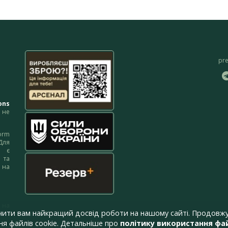
pr
ons
не
orm
Для
м є
 та
 на
 на
чити вам найкращий досвід роботи на нашому сайті. Продовжу
я файлів cookie. Детальніше про
політику використання фай