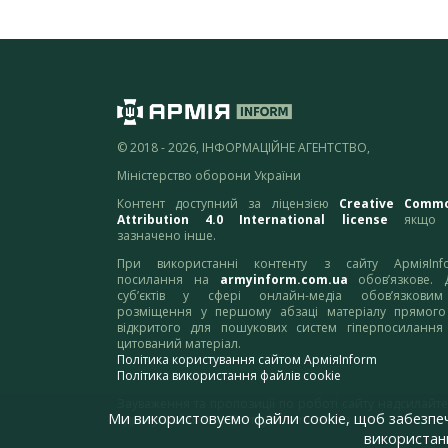
© 2018 - 2026, ІНФОРМАЦІЙНЕ АГЕНТСТВО,
Міністерство оборони України
Контент доступний за ліцензією
Creative Comm
Attribution 4.0 International license
якщо 
зазначено інше.
При використанні контенту з сайту АрміяInf
посилання на
armyinform.com.ua
обов’язкове. 
суб’єктів у сфері онлайн-медіа обов’язкови
розміщення у першому абзаці матеріалу прямого
відкритого для пошукових систем гіперпосилання
цитований матеріал.
Політика користування сайтом АрміяInform
Політика використання файлів cookie
Зауваження та пропозиції по роботі сайту надсилайте
Ми використовуємо файли cookie, щоб забезпе
адресу:
webmaster@armyinform.com.ua
використанн