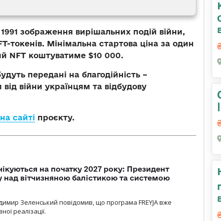
 1991 зображення вирішальних подій війни,
T-токенів. Мінімальна стартова ціна за один
ий NFT коштуватиме $10 000.
удуть передані на благодійність –
від війни українцям та відбудову
на сайті
проєкту.
чікуються на початку 2027 року: Президент
у над вітчизняною балістикою та системою
димир Зеленський повідомив, що програма FREYJA вже
ної реалізації.