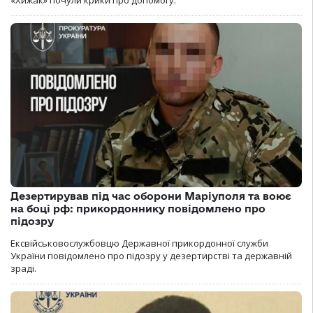
«Хижак» почули крики про допомогу.
Дезертирував під час оборони Маріуполя та воює
на боці рф: прикордоннику повідомлено про
підозру
Ексвійськовослужбовцю Державної прикордонної служби
України повідомлено про підозру у дезертирстві та державній
зраді.