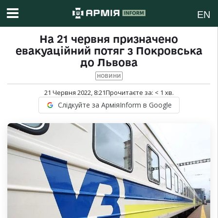
EN
На 21 червня призначено
евакуаційний потяг з Покровська
до Львова
НОВИНИ
21 Червня 2022, 8:21
Прочитаєте за:
< 1
хв.
Слідкуйте за АрміяInform в Google