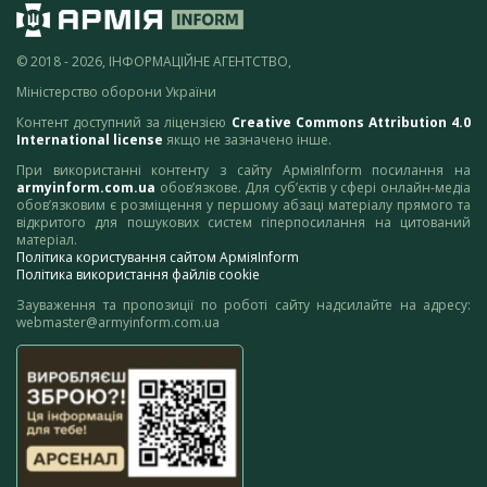
© 2018 - 2026, ІНФОРМАЦІЙНЕ АГЕНТСТВО,
Міністерство оборони України
Контент доступний за ліцензією
Creative Commons Attribution 4.0
International license
якщо не зазначено інше.
При використанні контенту з сайту АрміяInform посилання на
armyinform.com.ua
обов’язкове. Для суб’єктів у сфері онлайн-медіа
обов’язковим є розміщення у першому абзаці матеріалу прямого та
відкритого для пошукових систем гіперпосилання на цитований
матеріал.
Політика користування сайтом АрміяInform
Політика використання файлів cookie
Зауваження та пропозиції по роботі сайту надсилайте на адресу:
webmaster@armyinform.com.ua