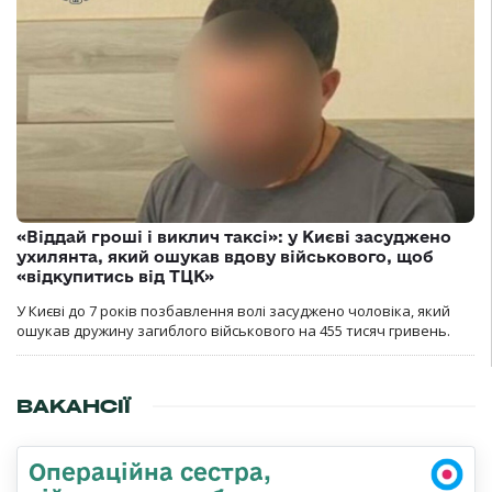
«Віддай гроші і виклич таксі»: у Києві засуджено
ухилянта, який ошукав вдову військового, щоб
«відкупитись від ТЦК»
У Києві до 7 років позбавлення волі засуджено чоловіка, який
ошукав дружину загиблого військового на 455 тисяч гривень.
ВАКАНСІЇ
Операційна сестра,