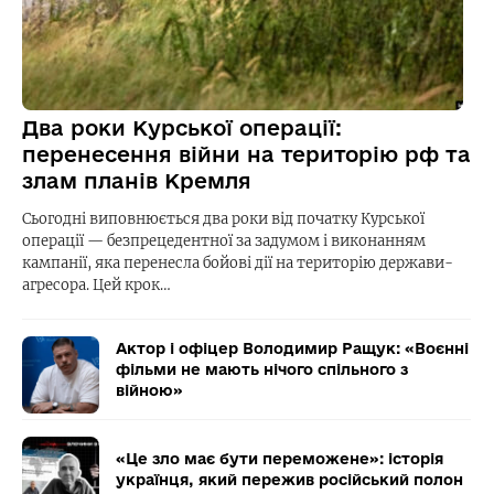
Два роки Курської операції:
перенесення війни на територію рф та
злам планів Кремля
Сьогодні виповнюється два роки від початку Курської
операції — безпрецедентної за задумом і виконанням
кампанії, яка перенесла бойові дії на територію держави-
агресора. Цей крок…
Актор і офіцер Володимир Ращук: «Воєнні
фільми не мають нічого спільного з
війною»
«Це зло має бути переможене»: історія
українця, який пережив російський полон