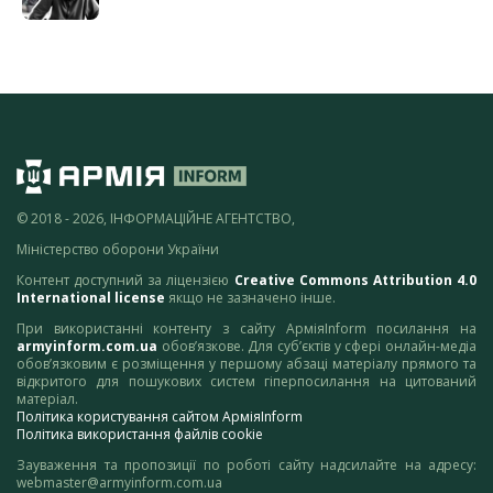
© 2018 - 2026, ІНФОРМАЦІЙНЕ АГЕНТСТВО,
Міністерство оборони України
Контент доступний за ліцензією
Creative Commons Attribution 4.0
International license
якщо не зазначено інше.
При використанні контенту з сайту АрміяInform посилання на
armyinform.com.ua
обов’язкове. Для суб’єктів у сфері онлайн-медіа
обов’язковим є розміщення у першому абзаці матеріалу прямого та
відкритого для пошукових систем гіперпосилання на цитований
матеріал.
Політика користування сайтом АрміяInform
Політика використання файлів cookie
Зауваження та пропозиції по роботі сайту надсилайте на адресу:
webmaster@armyinform.com.ua