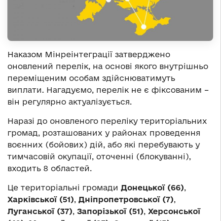
Наказом Мінреінтеграції затверджено
оновлений перелік, на основі якого внутрішньо
переміщеним особам здійснюватимуть
виплати. Нагадуємо, перелік не є фіксованим –
він регулярно актуалізується.
Наразі до оновленого переліку територіальних
громад, розташованих у районах проведення
воєнних (бойових) дій, або які перебувають у
тимчасовій окупації, оточенні (блокуванні),
входить 8 областей.
Це територіальні громади
Донецької (66)
,
Харківської (51)
,
Дніпропетровської (7)
,
Луганської (37)
,
Запорізької (51)
,
Херсонської