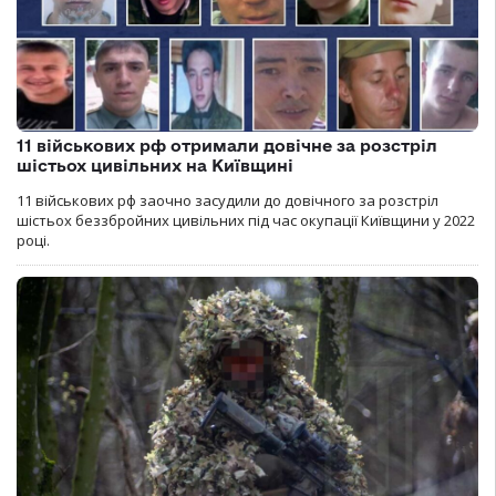
11 військових рф отримали довічне за розстріл
шістьох цивільних на Київщині
11 військових рф заочно засудили до довічного за розстріл
шістьох беззбройних цивільних під час окупації Київщини у 2022
році.