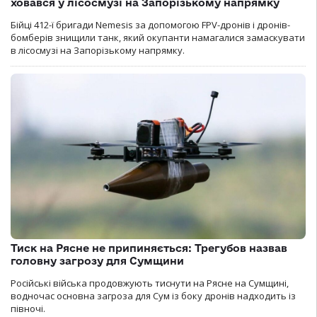
ховався у лісосмузі на Запорізькому напрямку
Бійці 412-ї бригади Nemesis за допомогою FPV-дронів і дронів-
бомберів знищили танк, який окупанти намагалися замаскувати
в лісосмузі на Запорізькому напрямку.
Тиск на Рясне не припиняється: Трегубов назвав
головну загрозу для Сумщини
Російські війська продовжують тиснути на Рясне на Сумщині,
водночас основна загроза для Сум із боку дронів надходить із
півночі.