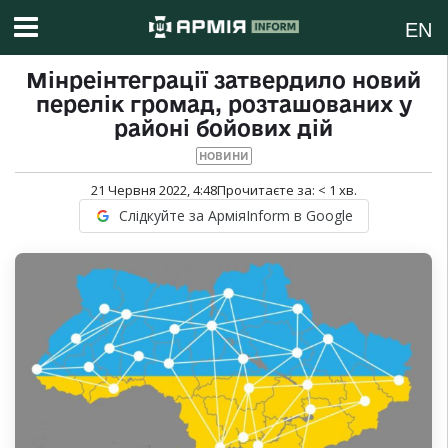
EN
Мінреінтеграції затвердило новий
перелік громад, розташованих у
районі бойових дій
НОВИНИ
21 Червня 2022, 4:48
Прочитаєте за:
< 1
хв.
Слідкуйте за АрміяInform в Google