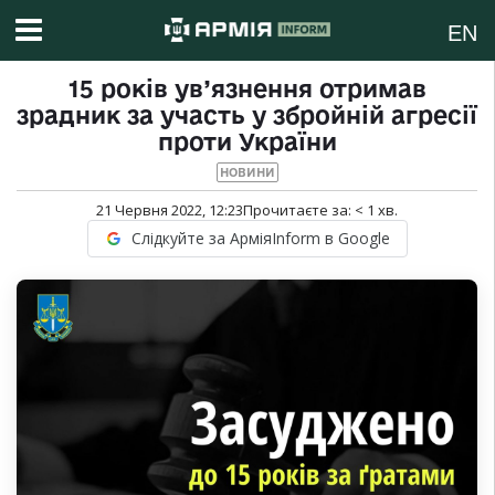
EN
15 років ув’язнення отримав
зрадник за участь у збройній агресії
проти України
НОВИНИ
21 Червня 2022, 12:23
Прочитаєте за:
< 1
хв.
Слідкуйте за АрміяInform в Google