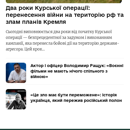
Два роки Курської операції:
перенесення війни на територію рф та
злам планів Кремля
Сьогодні виповнюється два роки від початку Курської
операції — безпрецедентної за задумом і виконанням
кампанії, яка перенесла бойові дії на територію держави-
агресора. Цей крок…
Актор і офіцер Володимир Ращук: «Воєнні
фільми не мають нічого спільного з
війною»
«Це зло має бути переможене»: історія
українця, який пережив російський полон