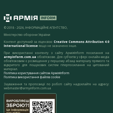
© 2018 - 2026, ІНФОРМАЦІЙНЕ АГЕНТСТВО,
Міністерство оборони України
Контент доступний за ліцензією
Creative Commons Attribution 4.0
International license
якщо не зазначено інше.
При використанні контенту з сайту АрміяInform посилання на
armyinform.com.ua
обов’язкове. Для суб’єктів у сфері онлайн-медіа
обов’язковим є розміщення у першому абзаці матеріалу прямого та
відкритого для пошукових систем гіперпосилання на цитований
матеріал.
Політика користування сайтом АрміяInform
Політика використання файлів cookie
Зауваження та пропозиції по роботі сайту надсилайте на адресу:
webmaster@armyinform.com.ua