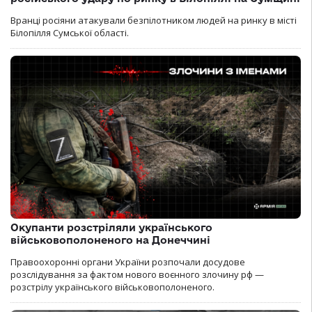
Вранці росіяни атакували безпілотником людей на ринку в місті
Білопілля Сумської області.
Окупанти розстріляли українського
військовополоненого на Донеччині
Правоохоронні органи України розпочали досудове
розслідування за фактом нового воєнного злочину рф —
розстрілу українського військовополоненого.