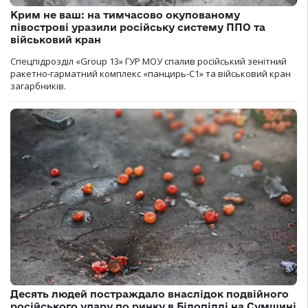
Крим не ваш: на тимчасово окупованому
півострові уразили російську систему ППО та
військовий кран
Спецпідрозділ «Group 13» ГУР МОУ спалив російський зенітний
ракетно-гарматний комплекс «панцирь-С1» та військовий кран
загарбників.
Десять людей постраждало внаслідок подвійного
російського удару по ринку в Білопіллі на Сумщині