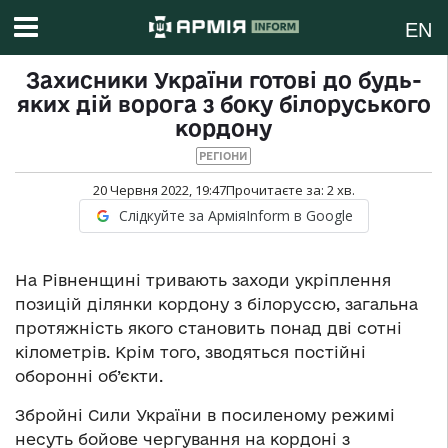
EN
Захисники України готові до будь-
яких дій ворога з боку білоруського
кордону
РЕГІОНИ
20 Червня 2022, 19:47
Прочитаєте за:
2
хв.
Слідкуйте за АрміяInform в Google
На Рівненщині тривають заходи укріплення
позицій ділянки кордону з білоруссю, загальна
протяжність якого становить понад дві сотні
кілометрів. Крім того, зводяться постійні
оборонні об’єкти.
Збройні Сили України в посиленому режимі
несуть бойове чергування на кордоні з