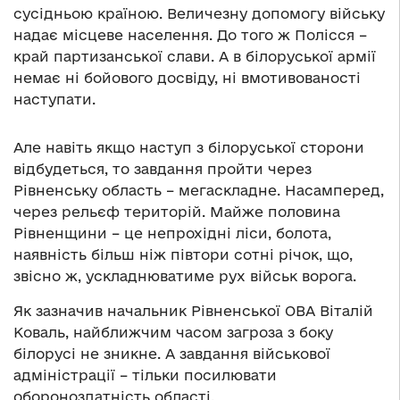
сусідньою країною. Величезну допомогу війську
надає місцеве населення. До того ж Полісся –
край партизанської слави. А в білоруської армії
немає ні бойового досвіду, ні вмотивованості
наступати.
Але навіть якщо наступ з білоруської сторони
відбудеться, то завдання пройти через
Рівненську область – мегаскладне. Насамперед,
через рельєф територій. Майже половина
Рівненщини – це непрохідні ліси, болота,
наявність більш ніж півтори сотні річок, що,
звісно ж, ускладнюватиме рух військ ворога.
Як зазначив начальник Рівненської ОВА Віталій
Коваль, найближчим часом загроза з боку
білорусі не зникне. А завдання військової
адміністрації – тільки посилювати
обороноздатність області.