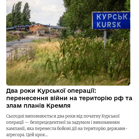
Два роки Курської операції:
перенесення війни на територію рф та
злам планів Кремля
Сьогодні виповнюється два роки від початку Курської
операції — безпрецедентної за задумом і виконанням
кампанії, яка перенесла бойові дії на територію держави-
агресора. Цей крок…