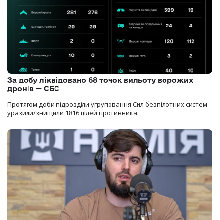
За добу ліквідовано 68 точок вильоту ворожих
дронів — СБС
Протягом доби підрозділи угруповання Сил безпілотних систем
уразили/знищили 1816 цілей противника.