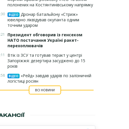
полонених на Костянтинівському напрямку
:30
Дронар батальйону «Стриж»
ВІДЕО
ювелірно ліквідував окупанта одним
точним ударом
:21
Президент обговорив із генсеком
НАТО постачання Україні ракет-
перехоплювачів
:11
Втік із ЗСУ та готував теракт у центрі
Запоріжжя: дезертира засуджено до 15
років
:58
«Рейд» завдав ударів по залізничній
ВІДЕО
логістиці росіян
ВСІ НОВИНИ
АКАНСІЇ