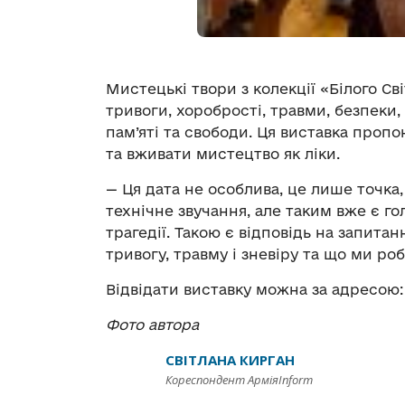
Мистецькі твори з колекції «Білого Сві
тривоги, хоробрості, травми, безпеки, 
пам’яті та свободи. Ця виставка про
та вживати мистецтво як ліки.
— Ця дата не особлива, це лише точка,
технічне звучання, але таким вже є г
трагедії. Такою є відповідь на запитан
тривогу, травму і зневіру та що ми ро
Відвідати виставку можна за адресою: м
Фото автора
СВІТЛАНА КИРГАН
Кореспондент АрміяInform