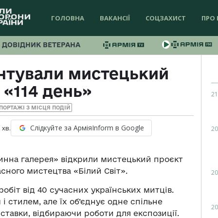
ГОЛОВНА
ВАКАНСІЇ
СОЦЗАХИСТ
ПРО 
ДОВІДНИК ВЕТЕРАНА
ентували мистецький
 «114 день»
21
ПОРТАЖІ З МІСЦЯ ПОДІЙ
Слідкуйте за АрміяInform в Google
1
хв.
20
тинна галерея» відкрили мистецький проєкт
асного мистецтва «Білий Світ».
20
обіт від 40 сучасних українських митців.
і стилем, але їх об’єднує одне спільне
20
ставки, відбираючи роботи для експозиції.