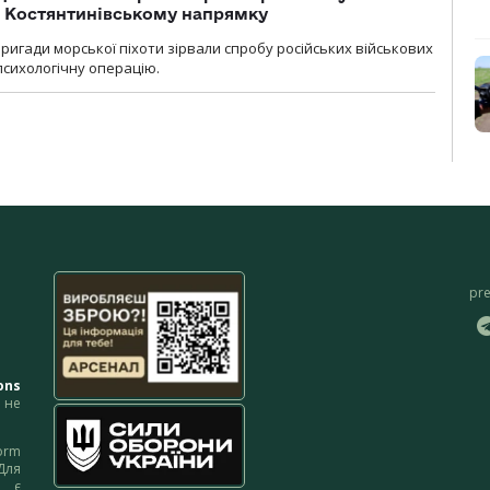
а Костянтинівському напрямку
бригади морської піхоти зірвали спробу російських військових
сихологічну операцію.
pr
ons
не
orm
Для
м є