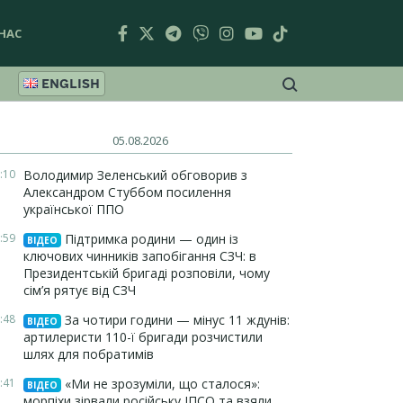
НАС
ENGLISH
05.08.2026
:10
Володимир Зеленський обговорив з
Александром Стуббом посилення
української ППО
:59
Підтримка родини — один із
ВІДЕО
ключових чинників запобігання СЗЧ: в
Президентській бригаді розповіли, чому
сім’я рятує від СЗЧ
:48
За чотири години — мінус 11 ждунів:
ВІДЕО
артилеристи 110-ї бригади розчистили
шлях для побратимів
:41
«Ми не зрозуміли, що сталося»:
ВІДЕО
морпіхи зірвали російську ІПСО та взяли