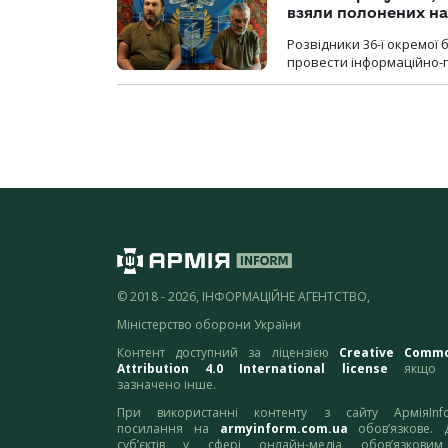
взяли полонених н
Розвідники 36-ї окремої 
провести інформаційно-п
© 2018 - 2026, ІНФОРМАЦІЙНЕ АГЕНТСТВО,
Міністерство оборони України
Контент доступний за ліцензією
Creative Comm
Attribution 4.0 International license
якщо 
зазначено інше.
При використанні контенту з сайту АрміяInf
посилання на
armyinform.com.ua
обов’язкове. 
суб’єктів у сфері онлайн-медіа обов’язкови