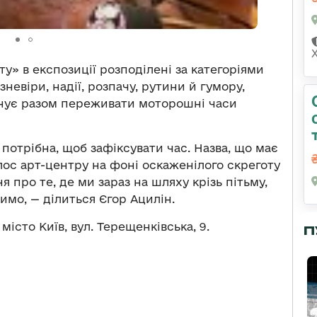
ту» в експозиції розподілені за категоріями
зневіри, надії, розпачу, рутини й гумору,
понує разом переживати моторошні часи
 потрібна, щоб зафіксувати час. Назва, що має
олос арт-центру на фоні оскаженілого скреготу
ня про те, де ми зараз на шляху крізь пітьму,
бимо, — ділиться Єгор Ацилін.
істо Київ, вул. Терещенківська, 9.
П