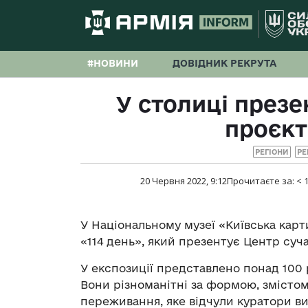
#НОВИНИ
ДОВІДНИК РЕКРУТА
У столиці през
проєкт
РЕГІОНИ
РЕ
20 Червня 2022, 9:12
Прочитаєте за:
< 
У Національному музеї «Київська кар
«114 день», який презентує Центр суч
У експозиції представлено понад 100 р
Вони різноманітні за формою, змістом 
переживання, яке відчули куратори ви