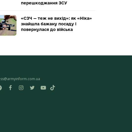
перешкоджання ЗСУ
«СЗЧ — теж не вихід»: як «Ніка»
знайшла бажану посаду і
повернулася до війська
ess@armyinform.com.ua