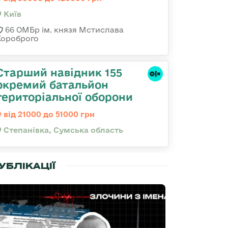
Київ
66 ОМБр ім. князя Мстислава
Хороброго
Старший навідник 155
окремий батальйон
територіальної оборони
від 21000 до 51000 грн
Степанівка, Сумська область
УБЛІКАЦІЇ