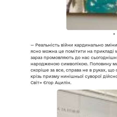
— Реальність війни кардинально зміни
ясно можна це помітити на прикладі м
зараз промовляють до нас сьогоднішн
народженою символікою. Половину мит
скоріше за все, справа не в руках, що 
крізь призму нинішньої суворої дійсно
Світ» Єгор Ацилін.