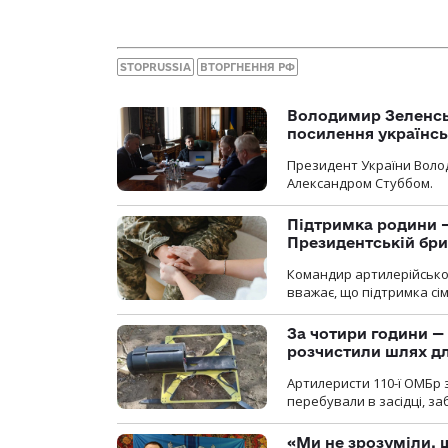
STOPRUSSIA
ВТОРГНЕННЯ РФ
Володимир Зеленсь
посилення українс
Президент України Воло
Александром Стуббом.
Підтримка родини —
Президентській бриг
Командир артилерійсько
вважає, що підтримка сі
За чотири години — 
розчистили шлях д
Артилеристи 110-ї ОМБр з
перебували в засідці, з
«Ми не зрозуміли, 