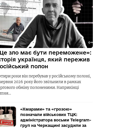
Це зло має бути переможене»:
сторія українця, який пережив
осійський полон
отири роки він перебував у російському полоні,
 червня 2026 року його звільнили в рамках
ергового обміну полоненими. Наприкінці
ипня…
«Хмарами» та «грозою»
позначали військових ТЦК:
адміністратора восьми Telegram-
груп на Черкащині засудили за