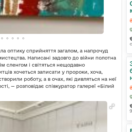
ла оптику сприйняття загалом, а напрочуд
истецтва. Написані задовго до війни полотна
ім сленгом і світяться нещодавно
ців хочеться записати у пророки, хоча,
створили роботу, а в очах, які дивляться на неї
сті, — розповідає співкуратор галереї «Білий