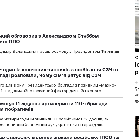
кий обговорив з Александром Стуббом
ької ППО
димир Зеленський провів розмову з Президентом Фінляндії
«
і
 один із ключових чинників запобігання СЗЧ: в
р
аді розповіли, чому сім’я рятує від СЗЧ
Ч
го дивізіону Президентської бригади з позивним «Махно»
5
м'ї - надзвичайно важливий фактор для військового.
ч
л
мінус 11 ждунів: артилеристи 110-ї бригади
ля побратимів
а чотири години знищили 11 російських FPV-дронів, які
абезпечивши безпечний рух українських підрозділів.
що сталося»: морпіхи зірвали російську ІПСО та