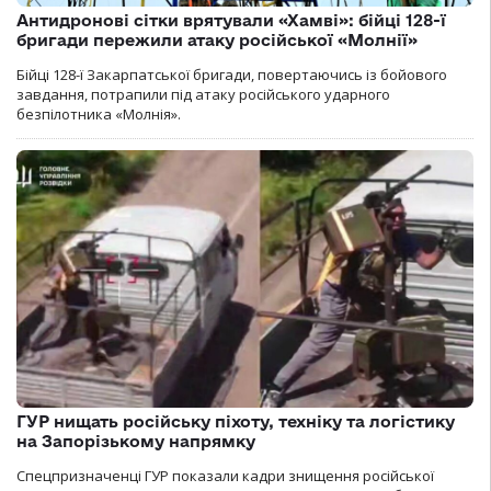
Антидронові сітки врятували «Хамві»: бійці 128-ї
бригади пережили атаку російської «Молнії»
Бійці 128-ї Закарпатської бригади, повертаючись із бойового
завдання, потрапили під атаку російського ударного
безпілотника «Молнія».
ГУР нищать російську піхоту, техніку та логістику
на Запорізькому напрямку
Спецпризначенці ГУР показали кадри знищення російської