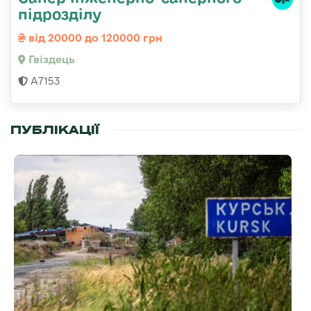
підрозділу
від 20000 до 120000 грн
Гвiздець
А7153
ПУБЛІКАЦІЇ