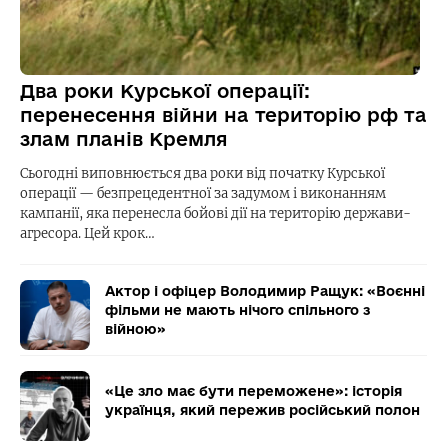
Два роки Курської операції:
перенесення війни на територію рф та
злам планів Кремля
Сьогодні виповнюється два роки від початку Курської
операції — безпрецедентної за задумом і виконанням
кампанії, яка перенесла бойові дії на територію держави-
агресора. Цей крок…
Актор і офіцер Володимир Ращук: «Воєнні
фільми не мають нічого спільного з
війною»
«Це зло має бути переможене»: історія
українця, який пережив російський полон