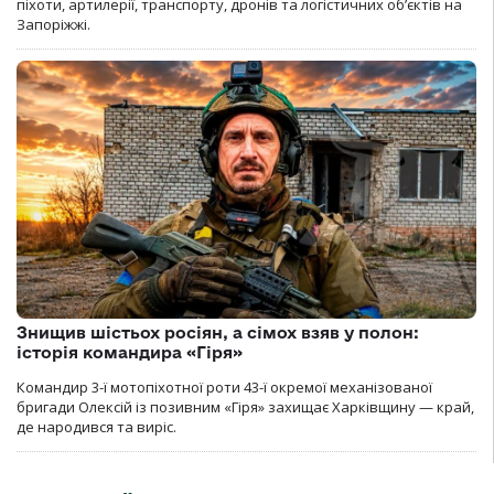
піхоти, артилерії, транспорту, дронів та логістичних об’єктів на
Запоріжжі.
Знищив шістьох росіян, а сімох взяв у полон:
історія командира «Гіря»
Командир 3-ї мотопіхотної роти 43-ї окремої механізованої
бригади Олексій із позивним «Гіря» захищає Харківщину — край,
де народився та виріс.