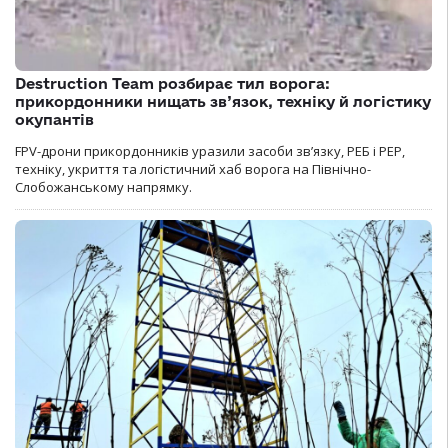
Destruction Team розбирає тил ворога:
прикордонники нищать зв’язок, техніку й логістику
окупантів
FPV-дрони прикордонників уразили засоби зв’язку, РЕБ і РЕР,
техніку, укриття та логістичний хаб ворога на Північно-
Слобожанському напрямку.