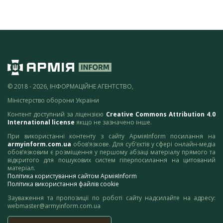
© 2018 - 2026, ІНФОРМАЦІЙНЕ АГЕНТСТВО,
Міністерство оборони України
Контент доступний за ліцензією
Creative Commons Attribution 4.0
International license
якщо не зазначено інше.
При використанні контенту з сайту АрміяInform посилання на
armyinform.com.ua
обов’язкове. Для суб’єктів у сфері онлайн-медіа
обов’язковим є розміщення у першому абзаці матеріалу прямого та
відкритого для пошукових систем гіперпосилання на цитований
матеріал.
Політика користування сайтом АрміяInform
Політика використання файлів cookie
Зауваження та пропозиції по роботі сайту надсилайте на адресу:
webmaster@armyinform.com.ua