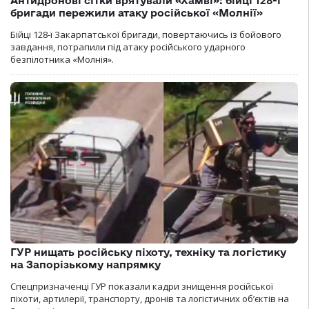
Антидронові сітки врятували «Хамві»: бійці 128-ї
бригади пережили атаку російської «Молнії»
Бійці 128-ї Закарпатської бригади, повертаючись із бойового
завдання, потрапили під атаку російського ударного
безпілотника «Молнія».
ГУР нищать російську піхоту, техніку та логістику
на Запорізькому напрямку
Спецпризначенці ГУР показали кадри знищення російської
піхоти, артилерії, транспорту, дронів та логістичних об’єктів на