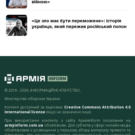
війною»
«Це зло має бути переможене»: історія
українця, який пережив російський полон
© 2018 - 2026, ІНФОРМАЦІЙНЕ АГЕНТСТВО,
Міністерство оборони України
Контент доступний за ліцензією
Creative Commons Attribution 4.0
International license
якщо не зазначено інше.
При використанні контенту з сайту АрміяInform посилання на
armyinform.com.ua
обов’язкове. Для суб’єктів у сфері онлайн-медіа
обов’язковим є розміщення у першому абзаці матеріалу прямого та
відкритого для пошукових систем гіперпосилання на цитований