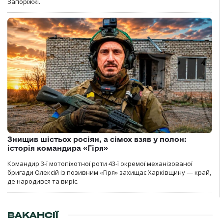
Запоріжжі.
Знищив шістьох росіян, а сімох взяв у полон:
історія командира «Гіря»
Командир 3-ї мотопіхотної роти 43-ї окремої механізованої
бригади Олексій із позивним «Гіря» захищає Харківщину — край,
де народився та виріс.
ВАКАНСІЇ