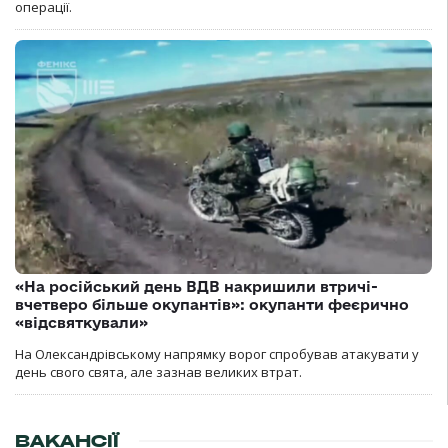
операції.
«На російський день ВДВ накришили втричі-
вчетверо більше окупантів»: окупанти феєрично
«відсвяткували»
На Олександрівському напрямку ворог спробував атакувати у
день свого свята, але зазнав великих втрат.
ВАКАНСІЇ