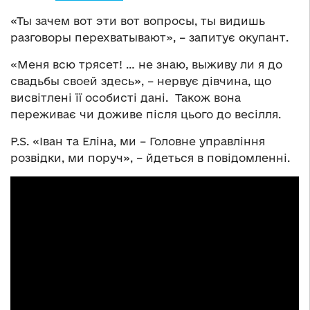
«Ты зачем вот эти вот вопросы, ты видишь
разговоры перехватывают», – запитує окупант.
«Меня всю трясет! … не знаю, выживу ли я до
свадьбы своей здесь», – нервує дівчина, що
висвітлені її особисті дані. Також вона
переживає чи доживе після цього до весілля.
P.S. «Іван та Еліна, ми – Головне управління
розвідки, ми поруч», – йдеться в повідомленні.