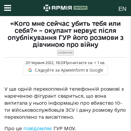
EN
«Кого мне сейчас убить тебя или
себя?» – окупант нервує після
опублікування ГУР його розмови з
дівчиною про війну
НОВИНИ
20 Червня 2022, 18:20
Прочитаєте за:
< 1
хв.
Слідкуйте за АрміяInform в Google
У ще одній перехопленій телефонній розмові з
нареченою фігурант свариться, що вона
випитала у нього інформацію про вбивство 10-
ти військовослужбовців ЗСУ і дану розмову було
перехоплено та висвітлено.
Про це
повідомляє
ГУР МОУ.