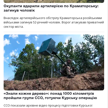
Окупанти вдарили артилерією по Краматорську:
загинув чоловік
Внаслідок артилерійського обстрілу Краматорська російськими
військами загинув 52-річний чоловік. Ворог атакував приватний
сектор міста.
«Знали кожне дерево»: понад 1000 кілометрів
пройшли групи ССО, готуючи Курську операцію
ССО показали архівне відео процесу підготовки Курської