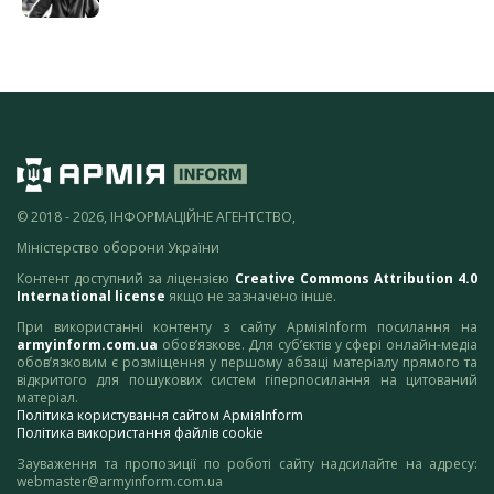
© 2018 - 2026, ІНФОРМАЦІЙНЕ АГЕНТСТВО,
Міністерство оборони України
Контент доступний за ліцензією
Creative Commons Attribution 4.0
International license
якщо не зазначено інше.
При використанні контенту з сайту АрміяInform посилання на
armyinform.com.ua
обов’язкове. Для суб’єктів у сфері онлайн-медіа
обов’язковим є розміщення у першому абзаці матеріалу прямого та
відкритого для пошукових систем гіперпосилання на цитований
матеріал.
Політика користування сайтом АрміяInform
Політика використання файлів cookie
Зауваження та пропозиції по роботі сайту надсилайте на адресу:
webmaster@armyinform.com.ua