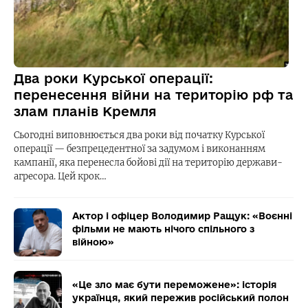
Два роки Курської операції:
перенесення війни на територію рф та
злам планів Кремля
Сьогодні виповнюється два роки від початку Курської
операції — безпрецедентної за задумом і виконанням
кампанії, яка перенесла бойові дії на територію держави-
агресора. Цей крок…
Актор і офіцер Володимир Ращук: «Воєнні
фільми не мають нічого спільного з
війною»
«Це зло має бути переможене»: історія
українця, який пережив російський полон