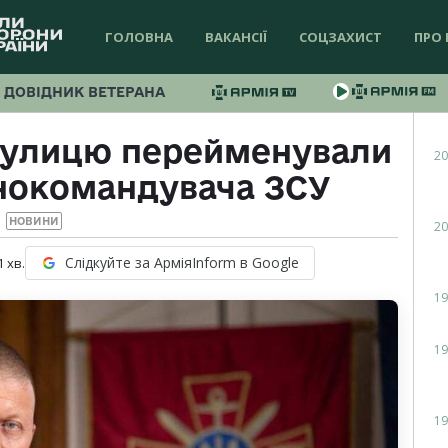
ГОЛОВНА
ВАКАНСІЇ
СОЦЗАХИСТ
ПРО 
ДОВІДНИК ВЕТЕРАНА
вулицю перейменували
20
внокомандувача ЗСУ
НОВИНИ
20
Слідкуйте за АрміяInform в Google
1
хв.
19
19
19