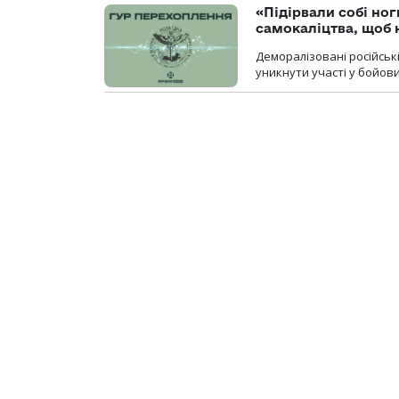
«Підірвали собі но
самокаліцтва, щоб 
Деморалізовані російськ
уникнути участі у бойови