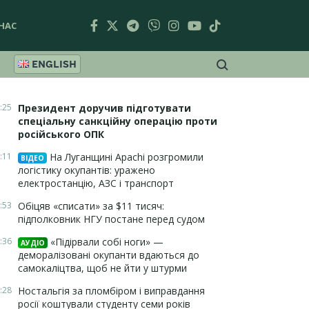
НАС
ENGLISH
:25
Президент доручив підготувати
спеціальну санкційну операцію проти
російського ОПК
:11
На Луганщині Apachi розгромили
ВІДЕО
логістику окупантів: уражено
електростанцію, АЗС і транспорт
:53
Обіцяв «списати» за $11 тисяч:
підполковник НГУ постане перед судом
:36
«Підірвали собі ноги» —
АУДІО
деморалізовані окупанти вдаються до
самокаліцтва, щоб не йти у штурми
:28
Ностальгія за пломбіром і виправдання
росії коштували студенту семи років