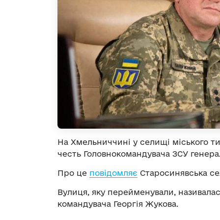
На Хмельниччині у селищі міського т
честь Головнокомандувача ЗСУ генера
Про це
повідомляє
Старосинявська се
Вулиця, яку перейменували, називалас
командувача Георгія Жукова.