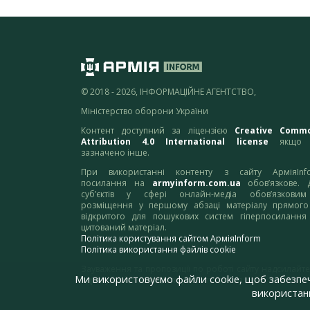
© 2018 - 2026, ІНФОРМАЦІЙНЕ АГЕНТСТВО,
Міністерство оборони України
Контент доступний за ліцензією
Creative Comm
Attribution 4.0 International license
якщо 
зазначено інше.
При використанні контенту з сайту АрміяInf
посилання на
armyinform.com.ua
обов’язкове. 
суб’єктів у сфері онлайн-медіа обов’язкови
розміщення у першому абзаці матеріалу прямого
відкритого для пошукових систем гіперпосилання
цитований матеріал.
Політика користування сайтом АрміяInform
Політика використання файлів cookie
Зауваження та пропозиції по роботі сайту надсилайте
Ми використовуємо файли cookie, щоб забезпе
адресу:
webmaster@armyinform.com.ua
використанн