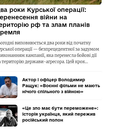
ва роки Курської операції:
еренесення війни на
ериторію рф та злам планів
ремля
ьогодні виповнюється два роки від початку
урської операції — безпрецедентної за задумом
виконанням кампанії, яка перенесла бойові дії
а територію держави-агресора. Цей крок…
Актор і офіцер Володимир
Ращук: «Воєнні фільми не мають
нічого спільного з війною»
«Це зло має бути переможене»:
історія українця, який пережив
російський полон