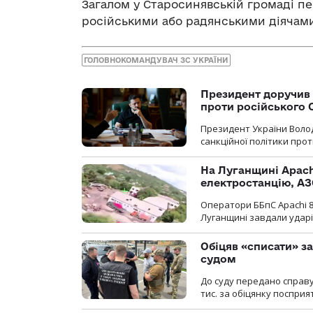
Загалом у Старосинявській громаді пер
російськими або радянськими діячами
ГОЛОВНОКОМАНДУВАЧ ЗС УКРАЇНИ
Президент доручив 
проти російського
Президент України Воло
санкційної політики проти
На Луганщині Apach
електростанцію, АЗ
Оператори ББпС Apachi 8
Луганщині завдали ударів
Обіцяв «списати» за
судом
До суду передано справу
тис. за обіцянку поспри