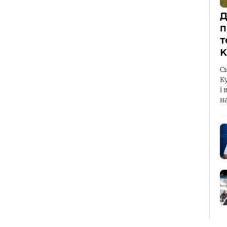
Д
п
т
К
С
К
і 
н