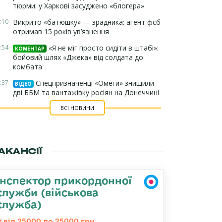
тюрми: у Харкові засуджено «блогера»
:10
Викрито «батюшку» — зрадника: агент фсб
отримав 15 років ув’язнення
:54
«Я не міг просто сидіти в штабі»:
КОМЕНТАР
бойовий шлях «Джека» від солдата до
комбата
:37
Спецпризначенці «Омеги» знищили
ВІДЕО
дві ББМ та вантажівку росіян на Донеччині
ВСІ НОВИНИ
АКАНСІЇ
Інспектор прикордонної
служби (військова
служба)
від 25000 до 25000 грн