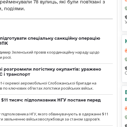
ейменували 78 вулиць, які були пов’язані з
, подіями.
підготувати спеціальну санкційну операцію
 ОПК
димир Зеленський провів координаційну нараду щодо
 росії.
i розгромили логістику окупантів: уражено
С і транспорт
1-ї окремої аеромобільної Слобожанської бригади на
 по ключових об’єктах логістики російських військ.
 $11 тисяч: підполковник НГУ постане перед
 підполковника НГУ, якого обвинувачують в одержанні $11
яти звільненню військовослужбовця за станом здоров’я.