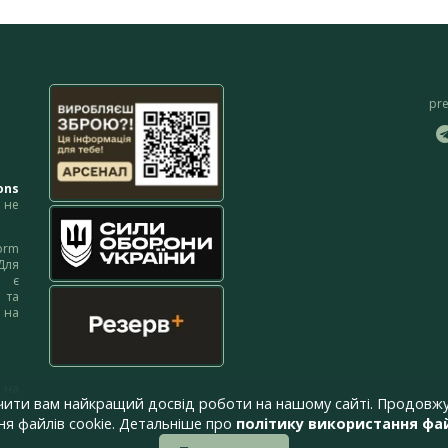
pr
ons
не
orm
Для
м є
 та
 на
 на
чити вам найкращий досвід роботи на нашому сайті. Продовжу
я файлів cookie. Детальніше про
політику використання фай