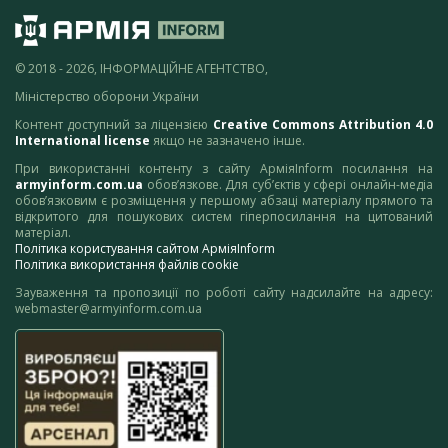
© 2018 - 2026, ІНФОРМАЦІЙНЕ АГЕНТСТВО,
Міністерство оборони України
Контент доступний за ліцензією
Creative Commons Attribution 4.0
International license
якщо не зазначено інше.
При використанні контенту з сайту АрміяInform посилання на
armyinform.com.ua
обов’язкове. Для суб’єктів у сфері онлайн-медіа
обов’язковим є розміщення у першому абзаці матеріалу прямого та
відкритого для пошукових систем гіперпосилання на цитований
матеріал.
Політика користування сайтом АрміяInform
Політика використання файлів cookie
Зауваження та пропозиції по роботі сайту надсилайте на адресу:
webmaster@armyinform.com.ua