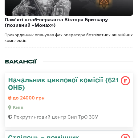
Пам’яті штаб-сержанта Віктора Бриткару
(позивний «Монах»)
Прикордонник опанував фах оператора безпілотних авіаційних
комплексів.
ВАКАНСІЇ
Начальник циклової комісії (621
ОНБ)
до 24000 грн
Київ
Рекрутинговий центр Сил ТрО ЗСУ
Стрілець – помічник