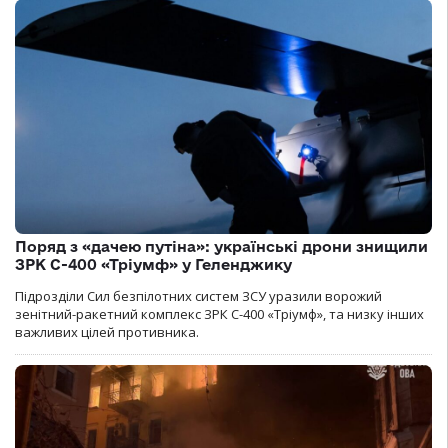
Поряд з «дачею путіна»: українські дрони знищили
ЗРК С-400 «Тріумф» у Геленджику
Підрозділи Сил безпілотних систем ЗСУ уразили ворожий
зенітний-ракетний комплекс ЗРК С-400 «Тріумф», та низку інших
важливих цілей противника.