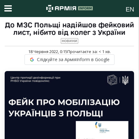
EN
До МЗС Польщі надійшов фейковий
лист, нібито від колег з України
НОВИНИ
18 Червня 2022, 0:15
Прочитаєте за:
< 1
хв.
Слідкуйте за АрміяInform в Google