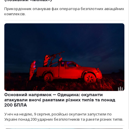
Прикордонник опанував фах оператора безпілотних авіаційних
комплексів.
Основний напрямок — Одещина: окупанти
атакували вночі ракетами різних типів та понад
200 БПЛА
У ніч на неділю, 9 серпня, російські окупанти запустили по
Україні понад 200 ударних безпілотників та ракети різних типів.