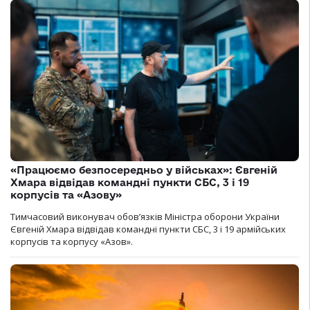
«Працюємо безпосередньо у військах»: Євгеній
Хмара відвідав командні пункти СБС, 3 і 19
корпусів та «Азову»
Тимчасовий виконувач обов’язків Міністра оборони України
Євгеній Хмара відвідав командні пункти СБС, 3 і 19 армійських
корпусів та корпусу «Азов».