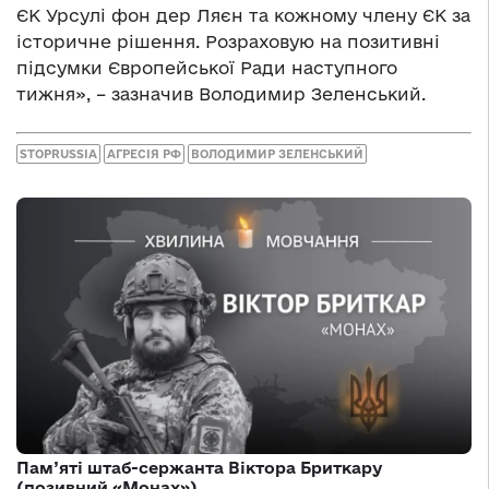
ЄК Урсулі фон дер Ляєн та кожному члену ЄК за
історичне рішення. Розраховую на позитивні
підсумки Європейської Ради наступного
тижня», – зазначив Володимир Зеленський.
STOPRUSSIA
АГРЕСІЯ РФ
ВОЛОДИМИР ЗЕЛЕНСЬКИЙ
Пам’яті штаб-сержанта Віктора Бриткару
(позивний «Монах»)