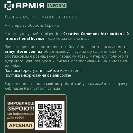
© 2018 - 2026, ІНФОРМАЦІЙНЕ АГЕНТСТВО,
Міністерство оборони України
Контент доступний за ліцензією
Creative Commons Attribution 4.0
International license
якщо не зазначено інше.
При використанні контенту з сайту АрміяInform посилання на
armyinform.com.ua
обов’язкове. Для суб’єктів у сфері онлайн-медіа
обов’язковим є розміщення у першому абзаці матеріалу прямого та
відкритого для пошукових систем гіперпосилання на цитований
матеріал.
Політика користування сайтом АрміяInform
Політика використання файлів cookie
Зауваження та пропозиції по роботі сайту надсилайте на адресу:
webmaster@armyinform.com.ua