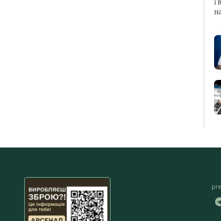
і 
н
pr