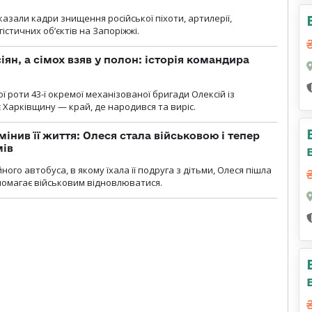
азали кадри знищення російської піхоти, артилерії,
гістичних об’єктів на Запоріжжі.
ян, а сімох взяв у полон: історія командира
ї роти 43-ї окремої механізованої бригади Олексій із
 Харківщину — край, де народився та виріс.
мінив її життя: Олеся стала військовою і тепер
мів
ного автобуса, в якому їхала її подруга з дітьми, Олеся пішла
опомагає військовим відновлюватися.