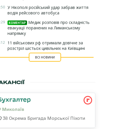
:50
У Нікополі російський удар забрав життя
водія рейсового автобуса
:29
Медик розповів про складність
КОМЕНТАР
евакуації поранених на Лиманському
напрямку
:12
11 військових рф отримали довічне за
розстріл шістьох цивільних на Київщині
ВСІ НОВИНИ
АКАНСІЇ
Бухгалтер
Миколаїв
38 Окрема Бригада Морської Піхоти