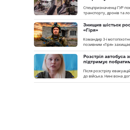
Спецпризначенці ГУР пок
транспорту, дронів та ло
Знищив шістьох росі
«Гіря»
Командир 3-ї мотопіхотно
позивним «Гіря» захищає
Розстріл автобуса з
підтримує побрати
Після розстрілу евакуацій
до війська. Нині вона д