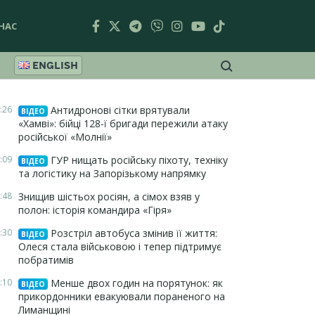
НАС
ENGLISH
:26
Антидронові сітки врятували
ВІДЕО
«Хамві»: бійці 128-ї бригади пережили атаку
російської «Молнії»
:09
ГУР нищать російську піхоту, техніку
ВІДЕО
та логістику на Запорізькому напрямку
:48
Знищив шістьох росіян, а сімох взяв у
полон: історія командира «Гіря»
:30
Розстріл автобуса змінив її життя:
ВІДЕО
Олеся стала військовою і тепер підтримує
побратимів
:10
Менше двох годин на порятунок: як
ВІДЕО
прикордонники евакуювали пораненого на
Лиманщині