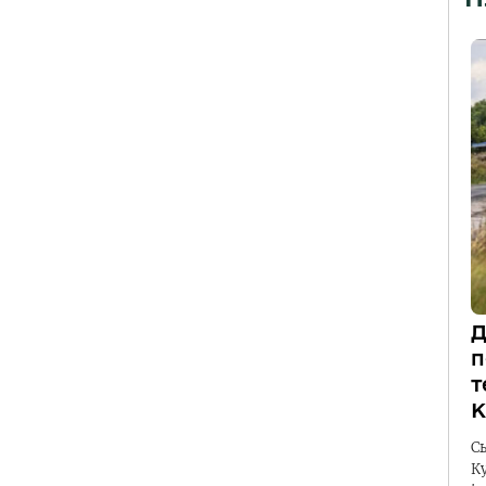
П
Д
п
т
К
С
К