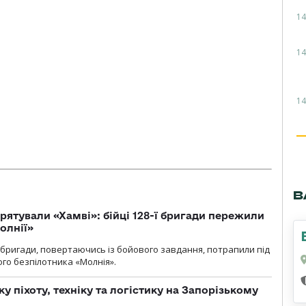
14
14
14
В
рятували «Хамві»: бійці 128-ї бригади пережили
олнії»
ї бригади, повертаючись із бойового завдання, потрапили під
ого безпілотника «Молнія».
у піхоту, техніку та логістику на Запорізькому