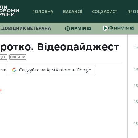
ГОЛОВНА
ВАКАНСІЇ
СОЦЗАХИСТ
ПРО 
ДОВІДНИК ВЕТЕРАНА
Коротко. Відеодайджест
16
ДЕО
НОВИНИ
Слідкуйте за АрміяInform в Google
16
1
хв.
15
я
15
15