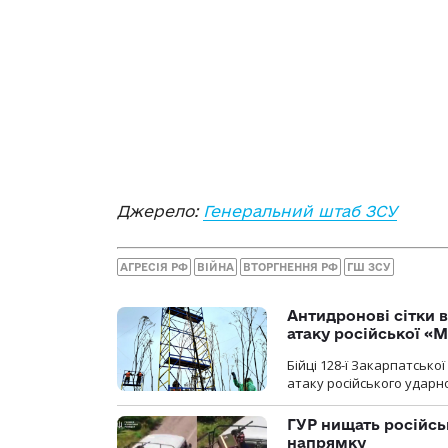
Джерело:
Генеральний штаб ЗСУ
АГРЕСІЯ РФ
ВІЙНА
ВТОРГНЕННЯ РФ
ГШ ЗСУ
Антидронові сітки в
атаку російської «М
Бійці 128-ї Закарпатсько
атаку російського ударн
ГУР нищать російськ
напрямку