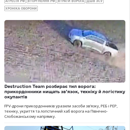
АГРЕСІЯ РФ
ВТОРГНЕННЯ РФ
ВТРАТИ ВОРОГА
ДШВ ЗСУ
ХРОНІКА ОБОРОНИ
Destruction Team розбирає тил ворога:
прикордонники нищать зв’язок, техніку й логістику
окупантів
FPV-дрони прикордонників уразили засоби зв’язку, РЕБ і РЕР,
техніку, укриття та логістичний хаб ворога на Північно-
Слобожанському напрямку.