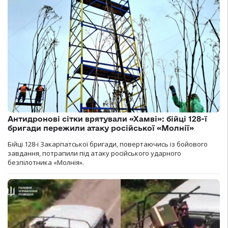
Антидронові сітки врятували «Хамві»: бійці 128-ї
бригади пережили атаку російської «Молнії»
Бійці 128-ї Закарпатської бригади, повертаючись із бойового
завдання, потрапили під атаку російського ударного
безпілотника «Молнія».