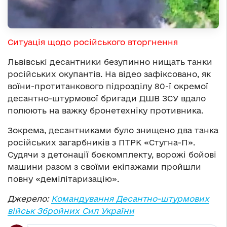
Ситуація щодо російського вторгнення
Львівські десантники безупинно нищать танки
російських окупантів. На відео зафіксовано, як
воїни-протитанкового підрозділу 80-ї окремої
десантно-штурмової бригади ДШВ ЗСУ вдало
полюють на важку бронетехніку противника.
Зокрема, десантниками було знищено два танка
російських загарбників з ПТРК «Стугна-П».
Судячи з детонації боєкомплекту, ворожі бойові
машини разом з своїми екіпажами пройшли
повну «демілітаризацію».
Джерело:
Командування Десантно-штурмових
військ Збройних Сил України