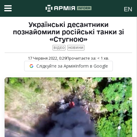
EN
Українські десантники
познайомили російські танки зі
«Стугною»
ВІДЕО
НОВИНИ
17 Червня 2022, 0:29
Прочитаєте за:
< 1
хв.
Слідкуйте за АрміяInform в Google