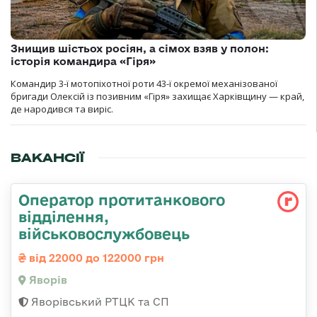
Знищив шістьох росіян, а сімох взяв у полон:
історія командира «Гіря»
Командир 3-ї мотопіхотної роти 43-ї окремої механізованої
бригади Олексій із позивним «Гіря» захищає Харківщину — край,
де народився та виріс.
ВАКАНСІЇ
Оператор протитанкового
відділення,
військовослужбовець
від 22000 до 122000 грн
Яворів
Яворівський РТЦК та СП