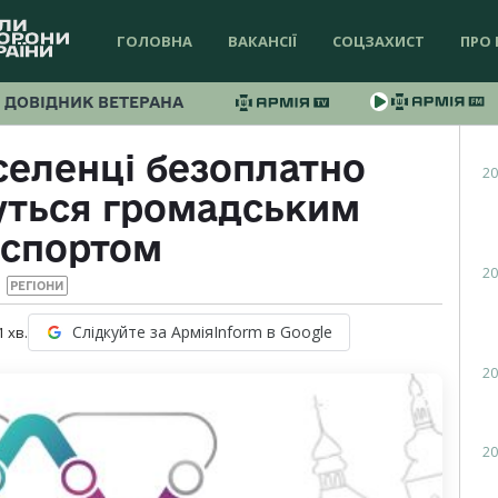
ГОЛОВНА
ВАКАНСІЇ
СОЦЗАХИСТ
ПРО 
ДОВІДНИК ВЕТЕРАНА
селенці безоплатно
20
уться громадським
нспортом
20
РЕГІОНИ
Слідкуйте за АрміяInform в Google
1
хв.
20
20