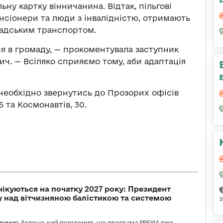
у картку вінничанина. Відтак, пільгові
енсіонери та люди з інвалідністю, отримають
мадським транспортом.
я в громаду, — прокоментувала заступник
ич. — Всіляко сприяємо тому, аби адаптація
еобхідно звернутись до Прозорих офісів
5 та Космонавтів, 30.
чікуються на початку 2027 року: Президент
у над вітчизняною балістикою та системою
з
димир Зеленський повідомив, що програма FREYJA вже