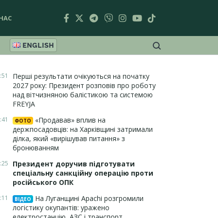
НАС
ENGLISH
:51
Перші результати очікуються на початку
2027 року: Президент розповів про роботу
над вітчизняною балістикою та системою
FREYJA
:41
«Продавав» вплив на
ФОТО
держпосадовців: на Харківщині затримали
ділка, який «вирішував питання» з
бронюванням
:25
Президент доручив підготувати
спеціальну санкційну операцію проти
російського ОПК
:11
На Луганщині Apachi розгромили
ВІДЕО
логістику окупантів: уражено
електростанцію, АЗС і транспорт