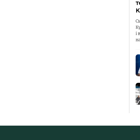
т
К
С
К
і 
н