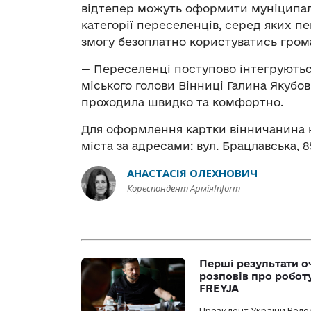
відтепер можуть оформити муніципальн
категорії переселенців, серед яких п
змогу безоплатно користуватись гро
— Переселенці поступово інтегруютьс
міського голови Вінниці Галина Якубов
проходила швидко та комфортно.
Для оформлення картки вінничанина н
міста за адресами: вул. Брацлавська, 8
АНАСТАСІЯ ОЛЕХНОВИЧ
Кореспондент АрміяInform
Перші результати о
розповів про робот
FREYJA
Президент України Воло