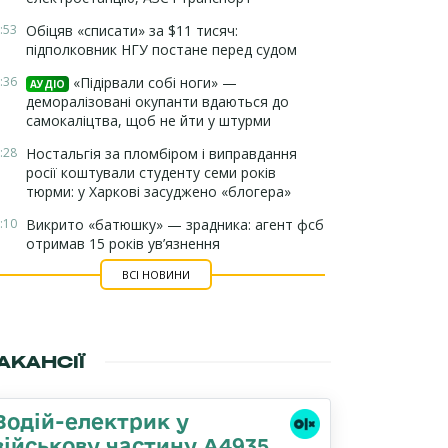
:53
Обіцяв «списати» за $11 тисяч:
підполковник НГУ постане перед судом
:36
«Підірвали собі ноги» —
АУДІО
деморалізовані окупанти вдаються до
самокаліцтва, щоб не йти у штурми
:28
Ностальгія за пломбіром і виправдання
росії коштували студенту семи років
тюрми: у Харкові засуджено «блогера»
:10
Викрито «батюшку» — зрадника: агент фсб
отримав 15 років ув’язнення
ВСІ НОВИНИ
АКАНСІЇ
Водій-електрик у
військову частину А4935