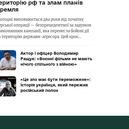
ериторію рф та злам планів
ремля
ьогодні виповнюється два роки від початку
урської операції — безпрецедентної за задумом
виконанням кампанії, яка перенесла бойові дії
а територію держави-агресора. Цей крок…
Актор і офіцер Володимир
Ращук: «Воєнні фільми не мають
нічого спільного з війною»
«Це зло має бути переможене»:
історія українця, який пережив
російський полон