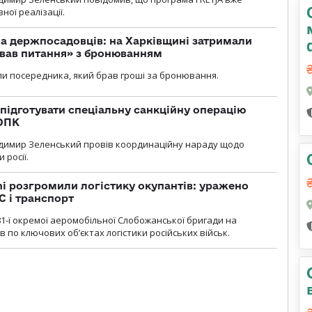
ної реалізації.
а держпосадовців: на Харківщині затримали
ував питання» з бронюванням
и посередника, який брав гроші за бронювання.
підготувати спеціальну санкційну операцію
 ОПК
димир Зеленський провів координаційну нараду щодо
 росії.
i розгромили логістику окупантів: уражено
С і транспорт
1-ї окремої аеромобільної Слобожанської бригади на
 по ключових об’єктах логістики російських військ.