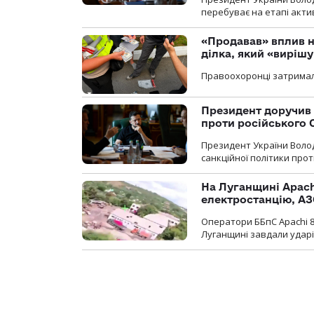
перебуває на етапі актив
«Продавав» вплив н
ділка, який «виріш
Правоохоронці затримал
Президент доручив 
проти російського
Президент України Воло
санкційної політики проти
На Луганщині Apach
електростанцію, АЗ
Оператори ББпС Apachi 8
Луганщині завдали ударів