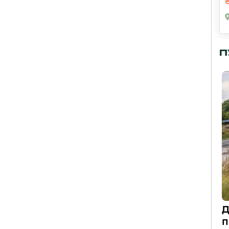
П
Д
п