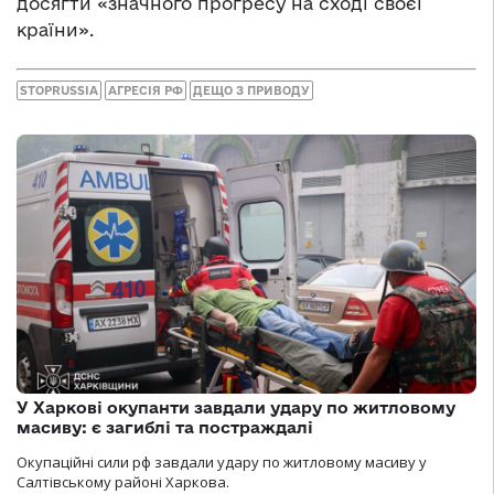
досягти «значного прогресу на сході своєї
країни».
STOPRUSSIA
АГРЕСІЯ РФ
ДЕЩО З ПРИВОДУ
У Харкові окупанти завдали удару по житловому
масиву: є загиблі та постраждалі
Окупаційні сили рф завдали удару по житловому масиву у
Салтівському районі Харкова.