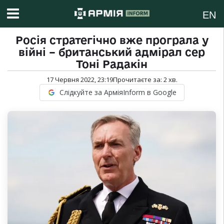
EN
Росія стратегічно вже програла у
війні – британський адмірал сер
Тоні Радакін
17 Червня 2022, 23:19
Прочитаєте за:
2
хв.
Слідкуйте за АрміяInform в Google