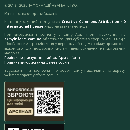
© 2018 - 2026, ІНФОРМАЦІЙНЕ АГЕНТСТВО,
Міністерство оборони України
Контент доступний за ліцензією
Creative Commons Attribution 4.0
International license
якщо не зазначено інше.
При використанні контенту з сайту АрміяInform посилання на
armyinform.com.ua
обов’язкове. Для суб’єктів у сфері онлайн-медіа
обов’язковим є розміщення у першому абзаці матеріалу прямого та
відкритого для пошукових систем гіперпосилання на цитований
матеріал.
Політика користування сайтом АрміяInform
Політика використання файлів cookie
Зауваження та пропозиції по роботі сайту надсилайте на адресу:
webmaster@armyinform.com.ua