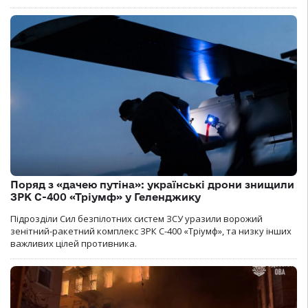
Поряд з «дачею путіна»: українські дрони знищили
ЗРК С-400 «Тріумф» у Геленджику
Підрозділи Сил безпілотних систем ЗСУ уразили ворожий
зенітний-ракетний комплекс ЗРК С-400 «Тріумф», та низку інших
важливих цілей противника.