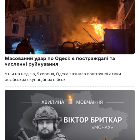
Масований удар по Одесі: є постраждалі та
численні руйнування
У ніч на неділю, 9 серпня, Одеса зазнала повітряної атаки
російських окупаційних військ.