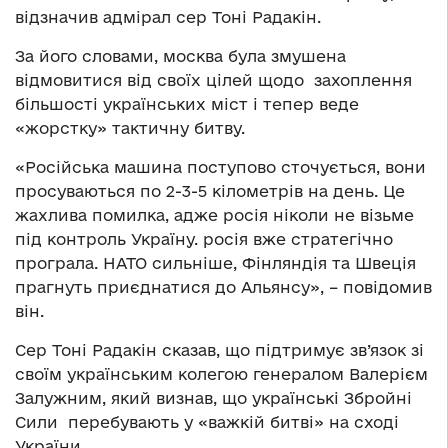
відзначив адмірал сер Тоні Радакін.
За його словами, москва була змушена
відмовитися від своїх цілей щодо захоплення
більшості українських міст і тепер веде
«жорстку» тактичну битву.
«Російська машина поступово сточується, вони
просуваються по 2-3-5 кілометрів на день. Це
жахлива помилка, адже росія ніколи не візьме
під контроль Україну. росія вже стратегічно
програла. НАТО сильніше, Фінляндія та Швеція
прагнуть приєднатися до Альянсу», – повідомив
він.
Сер Тоні Радакін сказав, що підтримує зв’язок зі
своїм українським колегою генералом Валерієм
Залужним, який визнав, що українські Збройні
Сили перебувають у «важкій битві» на сході
України.