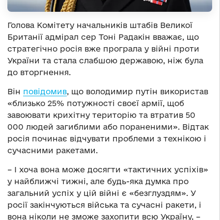
Голова Комітету начальників штабів Великої
Британії адмірал сер Тоні Радакін вважає, що
стратегічно росія вже програла у війні проти
України та стала слабшою державою, ніж була
до вторгнення.
Він
повідомив
, що володимир путін використав
«близько 25% потужності своєї армії, щоб
завоювати крихітну територію та втратив 50
000 людей загиблими або пораненими». Відтак
росія починає відчувати проблеми з технікою і
сучасними ракетами.
– І хоча вона може досягти «тактичних успіхів»
у найближчі тижні, але будь-яка думка про
загальний успіх у цій війні є «безглуздям». У
росії закінчуються війська та сучасні ракети, і
вона ніколи не зможе захопити всю Україну, –