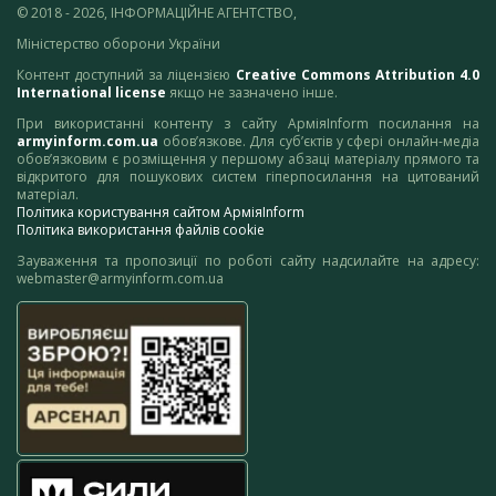
© 2018 - 2026, ІНФОРМАЦІЙНЕ АГЕНТСТВО,
Міністерство оборони України
Контент доступний за ліцензією
Creative Commons Attribution 4.0
International license
якщо не зазначено інше.
При використанні контенту з сайту АрміяInform посилання на
armyinform.com.ua
обов’язкове. Для суб’єктів у сфері онлайн-медіа
обов’язковим є розміщення у першому абзаці матеріалу прямого та
відкритого для пошукових систем гіперпосилання на цитований
матеріал.
Політика користування сайтом АрміяInform
Політика використання файлів cookie
Зауваження та пропозиції по роботі сайту надсилайте на адресу:
webmaster@armyinform.com.ua