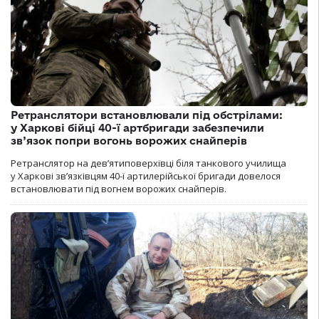
Ретранслятори встановлювали під обстрілами:
у Харкові бійці 40-ї артбригади забезпечили
зв’язок попри вогонь ворожих снайперів
Ретранслятор на дев’ятиповерхівці біля танкового училища
у Харкові зв’язківцям 40-ї артилерійської бригади довелося
встановлювати під вогнем ворожих снайперів.