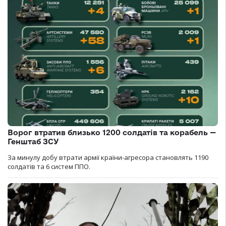
Ворог втратив близько 1200 солдатів та корабель —
Генштаб ЗСУ
За минулу добу втрати армії країни-агресора становлять 1190
солдатів та 6 систем ППО.