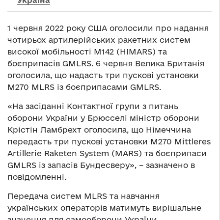
Україна
1 червня 2022 року США оголосили про надання
чотирьох артилерійських ракетних систем
високої мобільності M142 (HIMARS) та
боєприпасів GMLRS. 6 червня Велика Британія
оголосила, що надасть три пускові установки
M270 MLRS із боєприпасами GMLRS.
«На засіданні Контактної групи з питань
оборони України у Брюсселі міністр оборони
Крістін Ламбрехт оголосила, що Німеччина
передасть три пускові установки M270 Mittleres
Artillerie Raketen System (MARS) та боєприпаси
GMLRS із запасів Бундесверу», – зазначено в
повідомленні.
Передача систем MLRS та навчання
українських операторів матимуть вирішальне
значення для самооборони України.