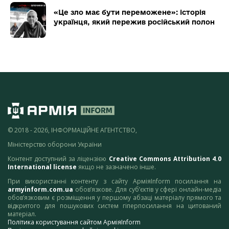
«Це зло має бути переможене»: історія
українця, який пережив російський полон
© 2018 - 2026, ІНФОРМАЦІЙНЕ АГЕНТСТВО,
Міністерство оборони України
Контент доступний за ліцензією
Creative Commons Attribution 4.0
International license
якщо не зазначено інше.
При використанні контенту з сайту АрміяInform посилання на
armyinform.com.ua
обов’язкове. Для суб’єктів у сфері онлайн-медіа
обов’язковим є розміщення у першому абзаці матеріалу прямого та
відкритого для пошукових систем гіперпосилання на цитований
матеріал.
Політика користування сайтом АрміяInform