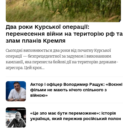
Два роки Курської операції:
перенесення війни на територію рф та
злам планів Кремля
Сьогодні виповнюється два роки від початку Курської
операції — безпрецедентної за задумом і виконанням
кампанії, яка перенесла бойові дії на територію держави-
агресора. Цей крок…
Актор і офіцер Володимир Ращук: «Воєнні
фільми не мають нічого спільного з
війною»
«Це зло має бути переможене»: історія
українця, який пережив російський полон