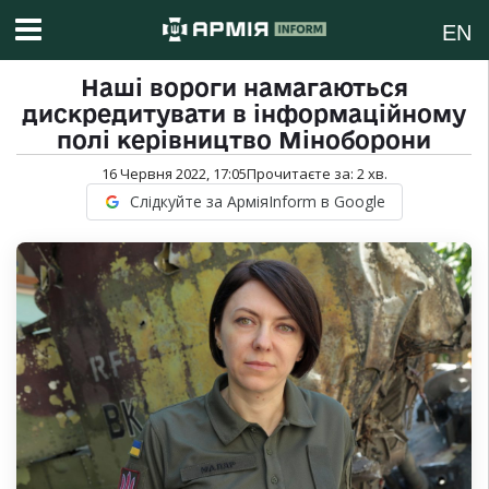
EN
Наші вороги намагаються
дискредитувати в інформаційному
полі керівництво Міноборони
16 Червня 2022, 17:05
Прочитаєте за:
2
хв.
Слідкуйте за АрміяInform в Google