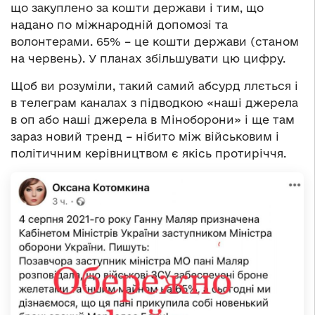
що закуплено за кошти держави і тим, що
надано по міжнародній допомозі та
волонтерами. 65% – це кошти держави (станом
на червень). У планах збільшувати цю цифру.
Щоб ви розуміли, такий самий абсурд ллється і
в телеграм каналах з підводкою «наші джерела
в оп або наші джерела в Міноборони» і ще там
зараз новий тренд – нібито між військовим і
політичним керівництвом є якісь протиріччя.