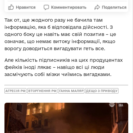
Так от, ще жодного разу не бачила там
інформацію, яка б відповідала дійсності. З
одного боку це навіть має свій позитив – це
означає, що немає витоку інформації, якщо
ворогу доводиться вигадувати геть все.
Але кількість підписників на цих продуцентах
фейків іноді лякає – навіщо всі ці люди
засмічують собі мізки чиїмись вигадками.
АГРЕСІЯ РФ
ВТОРГНЕННЯ РФ
ГАННА МАЛЯР
ДЕЩО З ПРИВОДУ