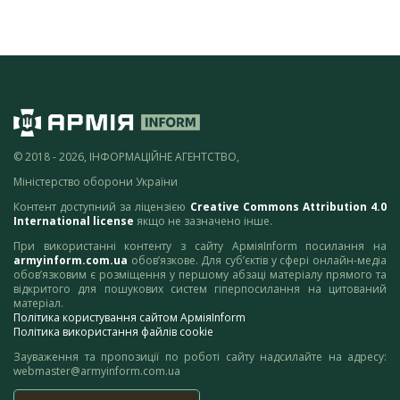
© 2018 - 2026, ІНФОРМАЦІЙНЕ АГЕНТСТВО,
Міністерство оборони України
Контент доступний за ліцензією
Creative Commons Attribution 4.0
International license
якщо не зазначено інше.
При використанні контенту з сайту АрміяInform посилання на
armyinform.com.ua
обов’язкове. Для суб’єктів у сфері онлайн-медіа
обов’язковим є розміщення у першому абзаці матеріалу прямого та
відкритого для пошукових систем гіперпосилання на цитований
матеріал.
Політика користування сайтом АрміяInform
Політика використання файлів cookie
Зауваження та пропозиції по роботі сайту надсилайте на адресу:
webmaster@armyinform.com.ua