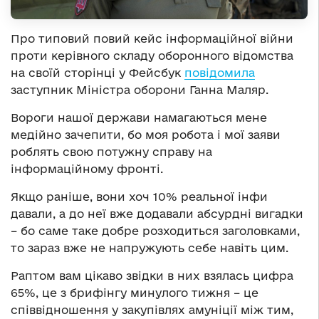
Про типовий повий кейс інформаційної війни
проти керівного складу оборонного відомства
на своїй сторінці у Фейсбук
повідомила
заступник Міністра оборони Ганна Маляр.
Вороги нашої держави намагаються мене
медійно зачепити, бо моя робота і мої заяви
роблять свою потужну справу на
інформаційному фронті.
Якщо раніше, вони хоч 10% реальної інфи
давали, а до неї вже додавали абсурдні вигадки
– бо саме таке добре розходиться заголовками,
то зараз вже не напружують себе навіть цим.
Раптом вам цікаво звідки в них взялась цифра
65%, це з брифінгу минулого тижня – це
співвідношення у закупівлях амуніції між тим,