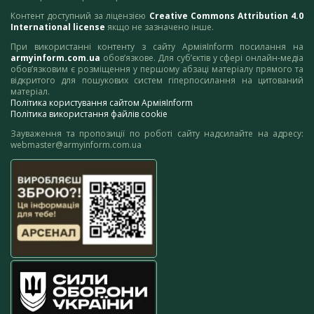
Контент доступний за ліцензією
Creative Commons Attribution 4.0
International license
якщо не зазначено інше.
При використанні контенту з сайту АрміяInform посилання на
armyinform.com.ua
обов’язкове. Для суб’єктів у сфері онлайн-медіа
обов’язковим є розміщення у першому абзаці матеріалу прямого та
відкритого для пошукових систем гіперпосилання на цитований
матеріал.
Політика користування сайтом АрміяInform
Політика використання файлів cookie
Зауваження та пропозиції по роботі сайту надсилайте на адресу:
webmaster@armyinform.com.ua