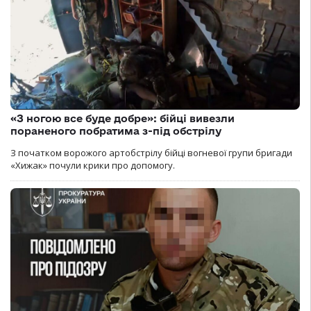
«З ногою все буде добре»: бійці вивезли
пораненого побратима з-під обстрілу
З початком ворожого артобстрілу бійці вогневої групи бригади
«Хижак» почули крики про допомогу.