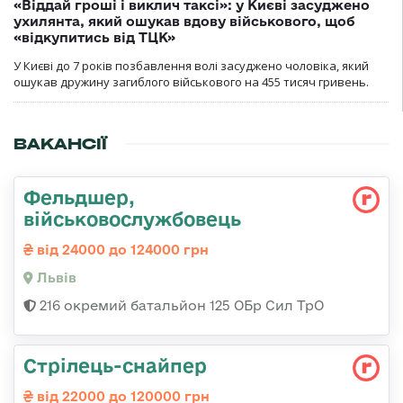
«Віддай гроші і виклич таксі»: у Києві засуджено
ухилянта, який ошукав вдову військового, щоб
«відкупитись від ТЦК»
У Києві до 7 років позбавлення волі засуджено чоловіка, який
ошукав дружину загиблого військового на 455 тисяч гривень.
ВАКАНСІЇ
Фельдшер,
військовослужбовець
від 24000 до 124000 грн
Львів
216 окремий батальйон 125 ОБр Сил ТрО
Стрілець-снайпер
від 22000 до 120000 грн