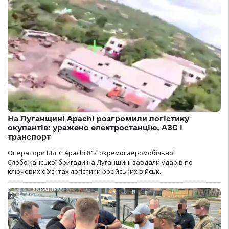
На Луганщині Apachi розгромили логістику
окупантів: уражено електростанцію, АЗС і
транспорт
Оператори ББпС Apachi 81-ї окремої аеромобільної
Слобожанської бригади на Луганщині завдали ударів по
ключових об’єктах логістики російських військ.