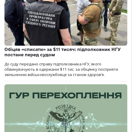
Обіцяв «списати» за $11 тисяч: підполковник НГУ
постане перед судом
До суду передано справу підполковника НГУ, якого
обвинувачують в одержанні $11 тис. за обіцянку посприяти
звільненню військовослужбовця за станом здоров’я.