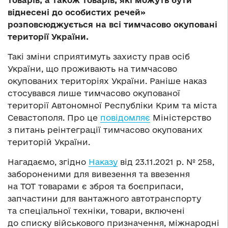
товарів, а також товарів, які можуть бути
віднесені до особистих речей»
розповсюджується на всі тимчасово окуповані
території України.
Такі зміни сприятимуть захисту прав осіб
України, що проживають на тимчасово
окупованих територіях України. Раніше наказ
стосувався лише тимчасово окупованої
території Автономної Республіки Крим та міста
Севастополя. Про це
повідомляє
Міністерство
з питань реінтеграції тимчасово окупованих
територій України.
Нагадаємо, згідно
Наказу
від 23.11.2021 р. № 258,
забороненими для вивезення та ввезення
на ТОТ товарами є зброя та боєприпаси,
запчастини для вантажного автотранспорту
та спеціальної техніки, товари, включені
до списку військового призначення, міжнародні