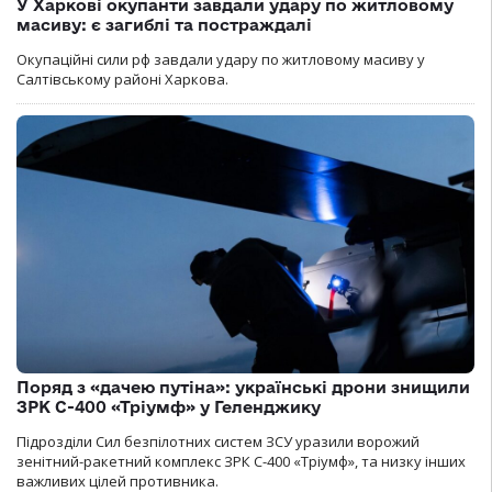
У Харкові окупанти завдали удару по житловому
масиву: є загиблі та постраждалі
Окупаційні сили рф завдали удару по житловому масиву у
Салтівському районі Харкова.
Поряд з «дачею путіна»: українські дрони знищили
ЗРК С-400 «Тріумф» у Геленджику
Підрозділи Сил безпілотних систем ЗСУ уразили ворожий
зенітний-ракетний комплекс ЗРК С-400 «Тріумф», та низку інших
важливих цілей противника.