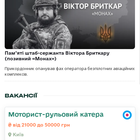
Пам’яті штаб-сержанта Віктора Бриткару
(позивний «Монах»)
Прикордонник опанував фах оператора безпілотних авіаційних
комплексів.
ВАКАНСІЇ
Моторист-рульовий катера
від 21000 до 50000 грн
Київ