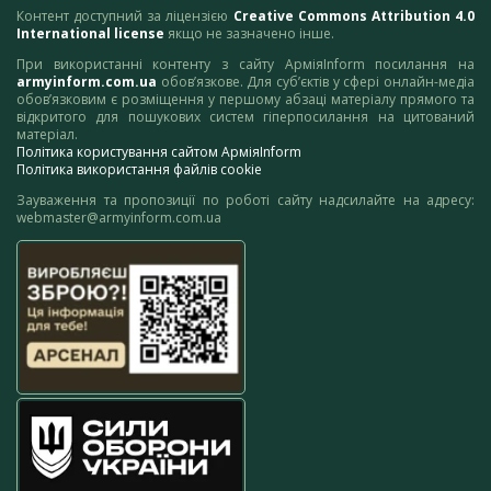
Контент доступний за ліцензією
Creative Commons Attribution 4.0
International license
якщо не зазначено інше.
При використанні контенту з сайту АрміяInform посилання на
armyinform.com.ua
обов’язкове. Для суб’єктів у сфері онлайн-медіа
обов’язковим є розміщення у першому абзаці матеріалу прямого та
відкритого для пошукових систем гіперпосилання на цитований
матеріал.
Політика користування сайтом АрміяInform
Політика використання файлів cookie
Зауваження та пропозиції по роботі сайту надсилайте на адресу:
webmaster@armyinform.com.ua