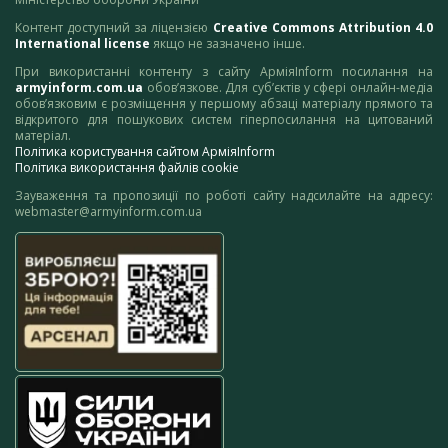
Контент доступний за ліцензією
Creative Commons Attribution 4.0
International license
якщо не зазначено інше.
При використанні контенту з сайту АрміяInform посилання на
armyinform.com.ua
обов’язкове. Для суб’єктів у сфері онлайн-медіа
обов’язковим є розміщення у першому абзаці матеріалу прямого та
відкритого для пошукових систем гіперпосилання на цитований
матеріал.
Політика користування сайтом АрміяInform
Політика використання файлів cookie
Зауваження та пропозиції по роботі сайту надсилайте на адресу:
webmaster@armyinform.com.ua