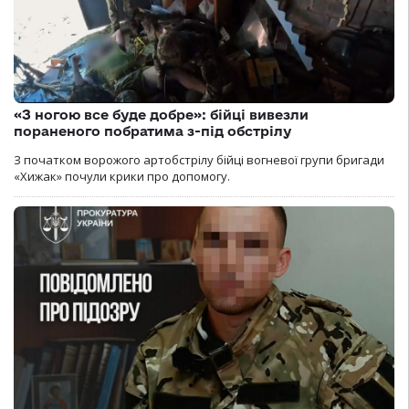
«З ногою все буде добре»: бійці вивезли
пораненого побратима з-під обстрілу
З початком ворожого артобстрілу бійці вогневої групи бригади
«Хижак» почули крики про допомогу.