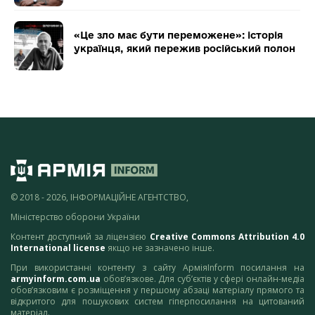
«Це зло має бути переможене»: історія
українця, який пережив російський полон
© 2018 - 2026, ІНФОРМАЦІЙНЕ АГЕНТСТВО,
Міністерство оборони України
Контент доступний за ліцензією
Creative Commons Attribution 4.0
International license
якщо не зазначено інше.
При використанні контенту з сайту АрміяInform посилання на
armyinform.com.ua
обов’язкове. Для суб’єктів у сфері онлайн-медіа
обов’язковим є розміщення у першому абзаці матеріалу прямого та
відкритого для пошукових систем гіперпосилання на цитований
матеріал.