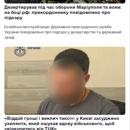
Дезертирував під час оборони Маріуполя та воює
на боці рф: прикордоннику повідомлено про
підозру
Ексвійськовослужбовцю Державної прикордонної служби
України повідомлено про підозру у дезертирстві та державній
зраді.
«Віддай гроші і виклич таксі»: у Києві засуджено
ухилянта, який ошукав вдову військового, щоб
«відкупитись від ТЦК»