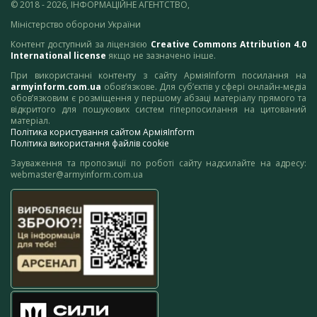
© 2018 - 2026, ІНФОРМАЦІЙНЕ АГЕНТСТВО,
Міністерство оборони України
Контент доступний за ліцензією
Creative Commons Attribution 4.0
International license
якщо не зазначено інше.
При використанні контенту з сайту АрміяInform посилання на
armyinform.com.ua
обов’язкове. Для суб’єктів у сфері онлайн-медіа
обов’язковим є розміщення у першому абзаці матеріалу прямого та
відкритого для пошукових систем гіперпосилання на цитований
матеріал.
Політика користування сайтом АрміяInform
Політика використання файлів cookie
Зауваження та пропозиції по роботі сайту надсилайте на адресу:
webmaster@armyinform.com.ua