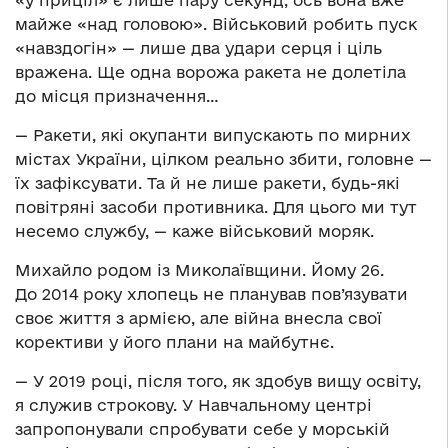
«у приціл» є лише пару секунд, ось вона вже
майже «над головою». Військовий робить пуск
«навздогін» — лише два удари серця і ціль
вражена. Ще одна ворожа ракета не долетіла
до місця призначення…
— Ракети, які окупанти випускають по мирних
містах України, цілком реально збити, головне —
їх зафіксувати. Та й не лише ракети, будь-які
повітряні засоби противника. Для цього ми тут
несемо службу, — каже військовий моряк.
Михайло родом із Миколаївщини. Йому 26.
До 2014 року хлопець не планував пов’язувати
своє життя з армією, але війна внесла свої
корективи у його плани на майбутнє.
— У 2019 році, після того, як здобув вищу освіту,
я служив строкову. У Навчальному центрі
запропонували спробувати себе у морській