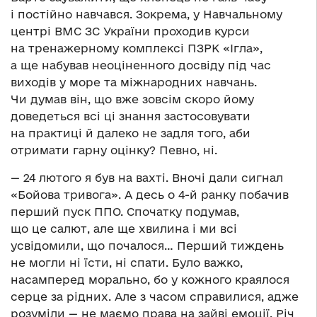
і постійно навчався. Зокрема, у Навчальному
центрі ВМС ЗС України проходив курси
на тренажерному комплексі ПЗРК «Ігла»,
а ще набував неоціненного досвіду під час
виходів у море та міжнародних навчань.
Чи думав він, що вже зовсім скоро йому
доведеться всі ці знання застосовувати
на практиці й далеко не задля того, аби
отримати гарну оцінку? Певно, ні.
— 24 лютого я був на вахті. Вночі дали сигнал
«Бойова тривога». А десь о 4-й ранку побачив
перший пуск ППО. Спочатку подумав,
що це салют, але ще хвилина і ми всі
усвідомили, що почалося… Перший тиждень
не могли ні їсти, ні спати. Було важко,
насамперед морально, бо у кожного краялося
серце за рідних. Але з часом справилися, адже
розуміли — не маємо права на зайві емоції. Річ