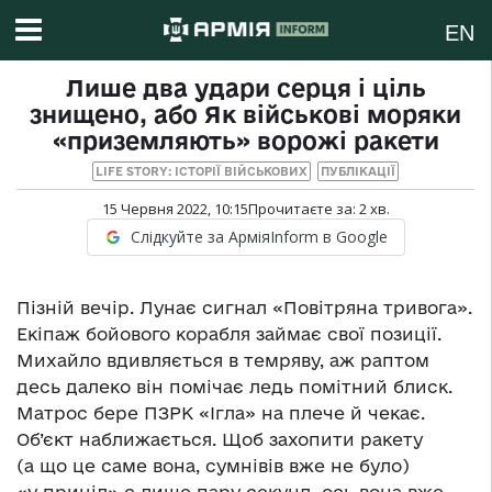
EN
Лише два удари серця і ціль
знищено, або Як військові моряки
«приземляють» ворожі ракети
LIFE STORY: ІСТОРІЇ ВІЙСЬКОВИХ
ПУБЛІКАЦІЇ
15 Червня 2022, 10:15
Прочитаєте за:
2
хв.
Слідкуйте за АрміяInform в Google
Пізній вечір. Лунає сигнал «Повітряна тривога».
Екіпаж бойового корабля займає свої позиції.
Михайло вдивляється в темряву, аж раптом
десь далеко він помічає ледь помітний блиск.
Матрос бере ПЗРК «Ігла» на плече й чекає.
Об’єкт наближається. Щоб захопити ракету
(а що це саме вона, сумнівів вже не було)