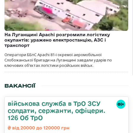
На Луганщині Apachi розгромили логістику
окупантів: уражено електростанцію, АЗС і
транспорт
Оператори ББпС Apachi 81-ї окремої аеромобільної
Слобожанської бригади на Луганщині завдали ударів по
ключових об’єктах логістики російських військ.
ВАКАНСІЇ
військова служба в ТрО ЗСУ
солдати, сержанти, офіцери.
126 Об ТрО
від 20000 до 120000 грн