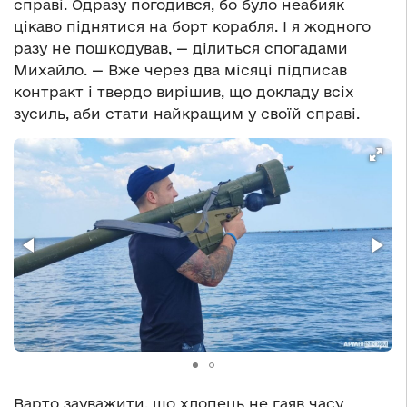
справі. Одразу погодився, бо було неабияк
цікаво піднятися на борт корабля. І я жодного
разу не пошкодував, — ділиться спогадами
Михайло. — Вже через два місяці підписав
контракт і твердо вирішив, що докладу всіх
зусиль, аби стати найкращим у своїй справі.
Варто зауважити, що хлопець не гаяв часу