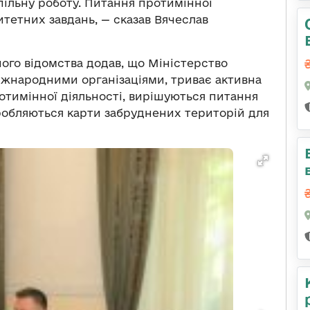
пільну роботу. Питання протимінної
итетних завдань, — сказав Вячеслав
ого відомства додав, що Міністерство
іжнародними організаціями, триває активна
отимінної діяльності, вирішуються питання
робляються карти забруднених територій для