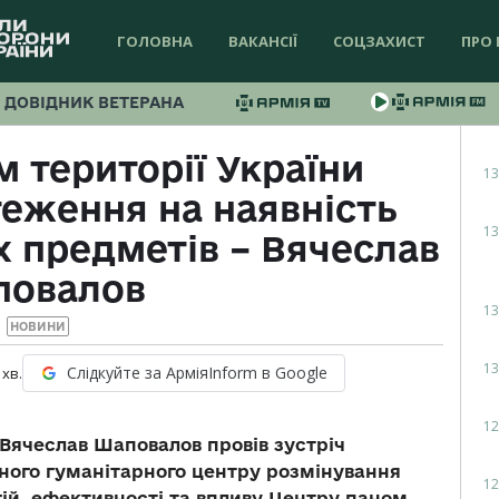
ГОЛОВНА
ВАКАНСІЇ
СОЦЗАХИСТ
ПРО 
ДОВІДНИК ВЕТЕРАНА
м території України
13
еження на наявність
13
 предметів – Вячеслав
повалов
13
НОВИНИ
13
Слідкуйте за АрміяInform в Google
хв.
12
Вячеслав Шаповалов провів зустріч
ного гуманітарного центру розмінування
12
гій, ефективності та впливу Центру паном