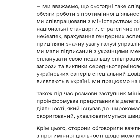
— Ми вважаємо, що сьогодні таке спів
обсяги роботи з протимінної діяльності
ми співпрацювали з Міністерством об
національні стандарти, стратегічне пла
небезпек, врахування гендерних аспект
приділяли значну увагу галузі управлі
ми мали підписаний з українцями Ме
спланувати свою подальшу співпрацю 
загрози та виклики середньотермінов
українських саперів спеціальний дові
виявляють в Україні. Ми працюємо на 
Також під час розмови заступник Мін
проінформував представників делегац
діяльності, який існував до широком
скоригований, ухвалюватимуться швид
Крім цього, сторони обговорили важл
з протимінної діяльності щодо можлив