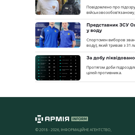
Повідомлено про підозру
військовозобов’язаному, 
Представник ЗСУ Ол
у воду
Спортсмен виборов званн
воду), який тривав з 31 
За добу ліквідован
Протягом доби підрозділ
цілей противника.
© 2018 - 2026, ІНФОРМАЦІЙНЕ АГЕНТСТВО,