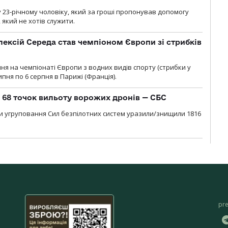
 23-річному чоловіку, який за гроші пропонував допомогу
який не хотів служити.
ексій Середа став чемпіоном Європи зі стрибків
я на чемпіонаті Європи з водних видів спорту (стрибки у
липня по 6 серпня в Парижі (Франція).
о 68 точок вильоту ворожих дронів — СБС
и угруповання Сил безпілотних систем уразили/знищили 1816
pr