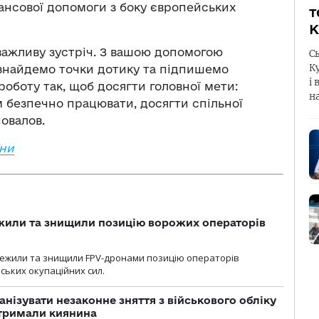
нансової допомоги з боку європейських
т
К
важливу зустріч. З вашою допомогою
С
К
 знайдемо точки дотику та підпишемо
і 
роботу так, щоб досягти головної мети:
н
м безпечно працювати, досягти спільної
овалов.
їни
жили та знищили позицію ворожих операторів
стежили та знищили FPV-дронами позицію операторів
ських окупаційних сил.
анізувати незаконне зняття з військового обліку
атримали киянина