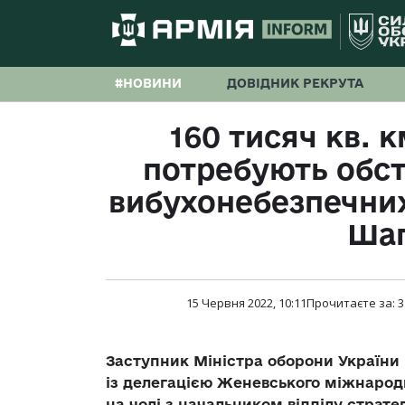
#НОВИНИ
ДОВІДНИК РЕКРУТА
160 тисяч кв. к
потребують обст
вибухонебезпечних
Ша
15 Червня 2022, 10:11
Прочитаєте за:
3
Заступник Міністра оборони України 
із делегацією Женевського міжнарод
на чолі з начальником відділу страте