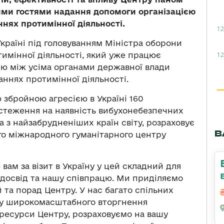
ними гостями надання допомоги організацією
ннях протимінної діяльності.
12
країні під головуванням Міністра оборони
12
тимінної діяльності, який уже працює
ію між усіма органами державної влади
ннях протимінної діяльності.
ю збройною агресією в Україні 160
бстеження на наявність вибухонебезпечних
а з найзабрудненіших країн світу, розраховує
В
го міжнародного гуманітарного центру
вам за візит в Україну у цей складний для
 досвід та нашу співпрацю. Ми приділяємо
 та порад Центру. У нас багато спільних
атку широкомасштабного вторгнення
 ресурси Центру, розраховуємо на вашу