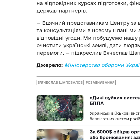
на відповідних курсах підготовки, фі
держав-партнерів.
— Вдячний представникам Центру за 
та консультаціями в новому Плані ми
відповідні угоди. Ми побудуємо нашу 
очистити українські землі, дати людя
перемоги, — підкреслив Вячеслав Шап
Джерело:
Міністерство оборони Укра
В’ЯЧЕСЛАВ ШАПОВАЛОВ
РОЗМІНУВАННЯ
«Дикі вуйки» висте
БПЛА
Українські військові ви
безпілотних систем росій
За 6000$ обіцяв орг
або бронювання: з