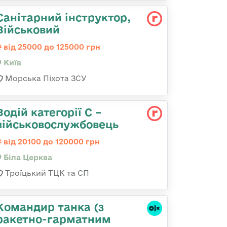
Санітарний інструктор,
Військовий
від 25000 до 125000 грн
Київ
Морська Піхота ЗСУ
Водій категорії С –
військовослужбовець
від 20100 до 120000 грн
Біла Церква
Троїцький ТЦК та СП
Командиp танка (з
pакетно-гарматним