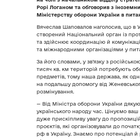
Рорі Логаном та обговорив з інозем
Міністерству оборони України в пита
Вячеслав Шаповалов наголосив, що в У
створений Національний орган із про
та здійснює координацію й комунікац
та міжнародними організаціями у пита
За його словами, у зв’язку з російсько
тисяч кв. км територій потребують о
предметів, тому наша держава, як одн
на подальшу допомогу від Женевсько
розмінування.
— Від Міністра оборони України дякую 
українського народу час. Цінуємо ваш
дуже прискіпливу увагу до пропозицій
проєктів, які організовували до поч
рф в Україну. Знаємо про потенціал й