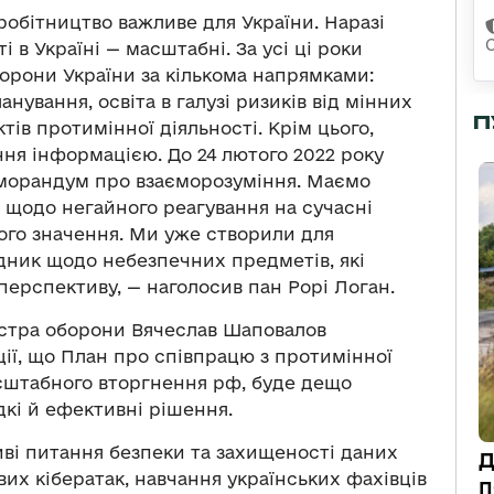
робітництво важливе для України. Наразі
 в Україні — масштабні. За усі ці роки
орони України за кількома напрямками:
нування, освіта в галузі ризиків від мінних
П
ів протимінної діяльності. Крім цього,
ння інформацією. До 24 лютого 2022 року
морандум про взаєморозуміння. Маємо
щодо негайного реагування на сучасні
ого значення. Ми уже створили для
дник щодо небезпечних предметів, які
перспективу, — наголосив пан Рорі Логан.
істра оборони Вячеслав Шаповалов
ії, що План про співпрацю з протимінної
асштабного вторгнення рф, буде дещо
кі й ефективні рішення.
иві питання безпеки та захищеності даних
Д
их кібератак, навчання українських фахівців
п