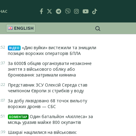
НАС
ENGLISH
:52
«Дикі вуйки» вистежили та знищили
ВІДЕО
позицію ворожих операторів БПЛА
:37
За 6000$ обіцяв організувати незаконне
зняття з військового обліку або
бронювання: затримали киянина
:22
Представник ЗСУ Олексій Середа став
чемпіоном Європи зі стрибків у воду
:07
За добу ліквідовано 68 точок вильоту
ворожих дронів — СБС
:51
Один батальйон «Ахіллеса» за
КОМЕНТАР
місяць уразив майже 800 окупантів
:39
Шахраї націлилися на військових: