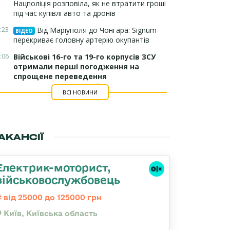
Нацполіція розповіла, як не втратити гроші
під час купівлі авто та дронів
:23
Від Маріуполя до Чонгара: Signum
ВІДЕО
перекриває головну артерію окупантів
:06
Військові 16-го та 19-го корпусів ЗСУ
отримали перші погодження на
спрощене переведення
ВСІ НОВИНИ
АКАНСІЇ
Електрик-моторист,
військовослужбовець
від 25000 до 125000 грн
Київ, Київська область