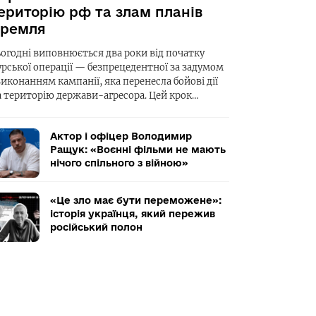
ериторію рф та злам планів
ремля
ьогодні виповнюється два роки від початку
урської операції — безпрецедентної за задумом
виконанням кампанії, яка перенесла бойові дії
а територію держави-агресора. Цей крок…
Актор і офіцер Володимир
Ращук: «Воєнні фільми не мають
нічого спільного з війною»
«Це зло має бути переможене»:
історія українця, який пережив
російський полон