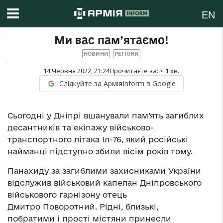
EN
Ми вас пам’ятаємо!
НОВИНИ
РЕГІОНИ
14 Червня 2022, 21:24
Прочитаєте за:
< 1
хв.
Слідкуйте за АрміяInform в Google
Сьогодні у Дніпрі вшанували пам’ять загиблих
десантників та екіпажу військово-
транспортного літака Іл-76, який російські
найманці підступно збили вісім років тому.
Панахиду за загиблими захисниками України
відслужив військовий капелан Дніпровського
військового гарнізону отець
Дмитро Поворотний. Рідні, близькі,
побратими і прості містяни принесли