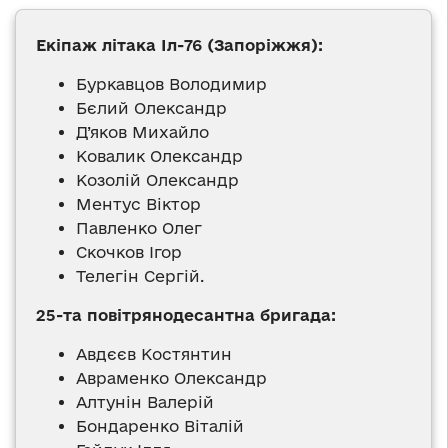
Екіпаж літака Іл-76 (Запоріжжя):
Буркавцов Володимир
Бєлий Олександр
Д’яков Михайло
Ковалик Олександр
Козолій Олександр
Ментус Віктор
Павленко Олег
Скочков Ігор
Телегін Сергій.
25-та повітрянодесантна бригада:
Авдєєв Костянтин
Авраменко Олександр
Алтунін Валерій
Бондаренко Віталій