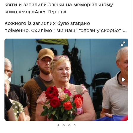
квіти й запалили свічки на меморіальному
комплексі «Алея Героїв».
Кожного із загиблих було згадано
поіменно. Схилімо і ми наші голови у скорботі…