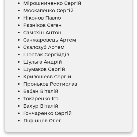
Мірошниченко Сергій
Москаленко Сергій
Ніконов Павло
Рєзніков Євген
Самохін Антон
Санжаровець Артем
Скалозуб Артем
Шостак Сергійдів
Шульга Андрій
Шумаков Сергій
Кривошеєв Сергій
Проньков Ростислав
Бабан Віталій
Токаренко Іго
Бахур Віталій
Гончаренко Сергій
Ліфінцев Олег.