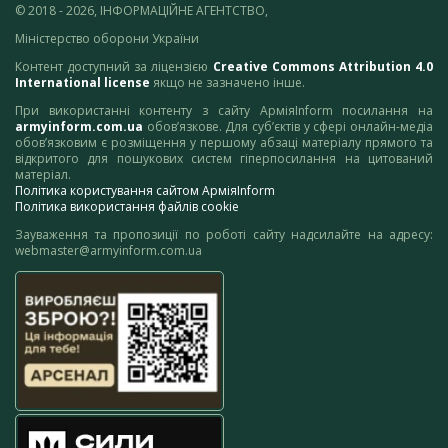
© 2018 - 2026, ІНФОРМАЦІЙНЕ АГЕНТСТВО,
Міністерство оборони України
Контент доступний за ліцензією
Creative Commons Attribution 4.0
International license
якщо не зазначено інше.
При використанні контенту з сайту АрміяInform посилання на
armyinform.com.ua
обов’язкове. Для суб’єктів у сфері онлайн-медіа
обов’язковим є розміщення у першому абзаці матеріалу прямого та
відкритого для пошукових систем гіперпосилання на цитований
матеріал.
Політика користування сайтом АрміяInform
Політика використання файлів cookie
Зауваження та пропозиції по роботі сайту надсилайте на адресу:
webmaster@armyinform.com.ua