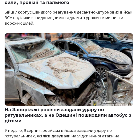
сили, провізії та пального
Бійці 7 корпус швидкого реагування десантно-штурмових військ
ЗСУ поділилися видовищними кадрами з ураженнями низки
ворожих цілей.
На Запоріжжі росіяни завдали удару по
рятувальниках, а на Одещині пошкодили автобус з
дітьми
У неділю, 9 серпня, російські війська завдали удару по
рятувальниках, які ліквідовували наслідки нічної атаки на