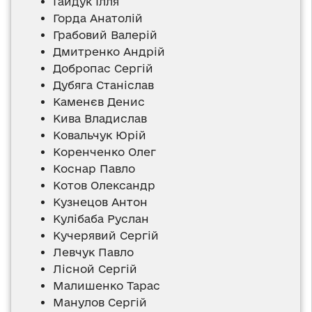
Гайдук Ілля
Горда Анатолій
Грабовий Валерій
Дмитренко Андрій
Добропас Сергій
Дубяга Станіслав
Каменєв Денис
Кива Владислав
Ковальчук Юрій
Коренченко Олег
Коснар Павло
Котов Олександр
Кузнецов Антон
Кулібаба Руслан
Кучерявий Сергій
Левчук Павло
Лісной Сергій
Малишенко Тарас
Манулов Сергій