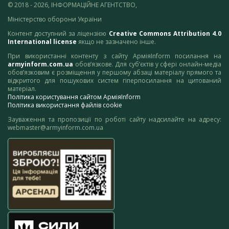
© 2018 - 2026, ІНФОРМАЦІЙНЕ АГЕНТСТВО,
Міністерство оборони України
Контент доступний за ліцензією
Creative Commons Attribution 4.0
International license
якщо не зазначено інше.
При використанні контенту з сайту АрміяInform посилання на
armyinform.com.ua
обов’язкове. Для суб’єктів у сфері онлайн-медіа
обов’язковим є розміщення у першому абзаці матеріалу прямого та
відкритого для пошукових систем гіперпосилання на цитований
матеріал.
Політика користування сайтом АрміяInform
Політика використання файлів cookie
Зауваження та пропозиції по роботі сайту надсилайте на адресу:
webmaster@armyinform.com.ua