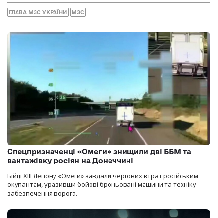
ГЛАВА МЗС УКРАЇНИ
МЗС
Спецпризначенці «Омеги» знищили дві ББМ та
вантажівку росіян на Донеччині
Бійці ХІІІ Легіону «Омеги» завдали чергових втрат російським
окупантам, уразивши бойові броньовані машини та техніку
забезпечення ворога.