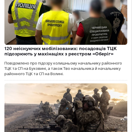
120 неіснуючих мобілізованих: посадовців ТЦК
підозрюють у махінаціях з реєстром «Оберіг»
Повідомлено про підозру колишньому начальнику районного
ТЦК та СП на Буковині, а також Тво начальника й начальнику
районного ТЦК та СП на Волині.