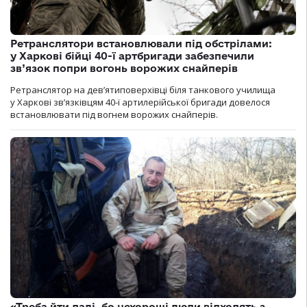
Ретранслятори встановлювали під обстрілами:
у Харкові бійці 40-ї артбригади забезпечили
зв’язок попри вогонь ворожих снайперів
Ретранслятор на дев’ятиповерхівці біля танкового училища
у Харкові зв’язківцям 40-ї артилерійської бригади довелося
встановлювати під вогнем ворожих снайперів.
«Треба йти далі, бо нехороші люди відходять з