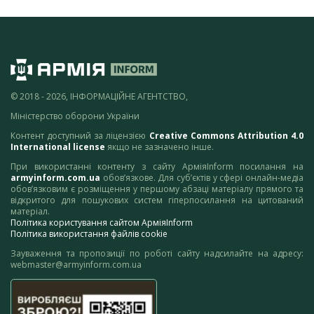
© 2018 - 2026, ІНФОРМАЦІЙНЕ АГЕНТСТВО,
Міністерство оборони України
Контент доступний за ліцензією
Creative Commons Attribution 4.0
International license
якщо не зазначено інше.
При використанні контенту з сайту АрміяInform посилання на
armyinform.com.ua
обов’язкове. Для суб’єктів у сфері онлайн-медіа
обов’язковим є розміщення у першому абзаці матеріалу прямого та
відкритого для пошукових систем гіперпосилання на цитований
матеріал.
Політика користування сайтом АрміяInform
Політика використання файлів cookie
Зауваження та пропозиції по роботі сайту надсилайте на адресу:
webmaster@armyinform.com.ua