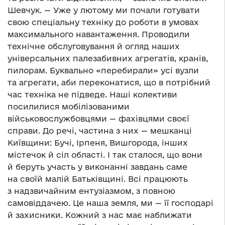
Шевчук. — Уже у лютому ми почали готувати
свою спеціальну техніку до роботи в умовах
максимального навантаження. Проводили
технічне обслуговування й огляд наших
універсальних палезабивних агрегатів, кранів,
пилорам. Буквально «перебирали» усі вузли
та агрегати, аби переконатися, що в потрібний
час техніка не підведе. Наші колективи
посилилися мобілізованими
військовослужбовцями — фахівцями своєї
справи. До речі, частина з них — мешканці
Київщини: Бучі, Ірпеня, Вишгорода, інших
містечок й сіл області. І так сталося, що вони
й беруть участь у виконанні завдань саме
на своїй малій Батьківщині. Всі працюють
з надзвичайним ентузіазмом, з повною
самовіддачею. Це наша земля, ми — її господарі
й захисники. Кожний з нас має наближати