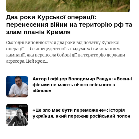
Два роки Курської операції:
перенесення війни на територію рф та
злам планів Кремля
Сьогодні виповнюється два роки від початку Курської
операції — безпрецедентної за задумом і виконанням
кампанії, яка перенесла бойові дії на територію держави-
агресора. Цей крок…
Актор і офіцер Володимир Ращук: «Воєнні
фільми не мають нічого спільного з
війною»
«Це зло має бути переможене»: історія
українця, який пережив російський полон