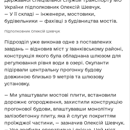
Державної спеціальної служби транспорту МО
України підполковник Олексій Шевчук.
— У її складі — інженери, мостовики,
будівельники — фахівці з будівництва мостів.
Підполковник Олексій Шевчук
Підрозділ уже виконав одне з поставлених
завдань — відновив міст у Іванківському районі,
конструкція якого була обладнана шлюзом для
регулювання рівня води в озері. Окупанти
підірвали центральну прогонну будову
довжиною близько 9 метрів та шлюзову
установку.
— Ми улаштували мостові плити, встановили
дорожнє огородження, захистили конструкцію
прогонової будови, влаштувавши монолітну
залізобетонну плиту, яка й слугує покриттям
проїжджої частини, — зазначив Олексій Шевчук.
— Усе зробили оперативно і якісно. Цей міст