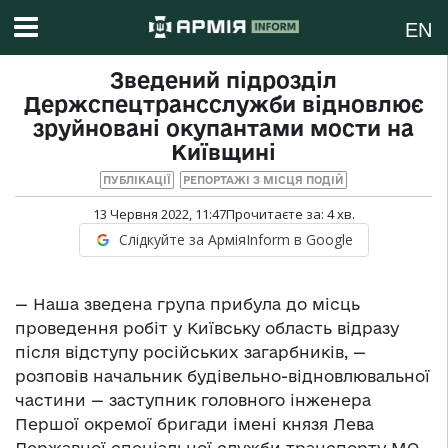
EN
Зведений підрозділ
Держспецтрансслужби відновлює
зруйновані окупантами мости на
Київщині
ПУБЛІКАЦІЇ
РЕПОРТАЖІ З МІСЦЯ ПОДІЙ
13 Червня 2022, 11:47
Прочитаєте за:
4
хв.
Слідкуйте за АрміяInform в Google
— Наша зведена група прибула до місць
проведення робіт у Київську область відразу
після відступу російських загарбників, —
розповів начальник будівельно-відновлювальної
частини — заступник головного інженера
Першої окремої бригади імені князя Лева