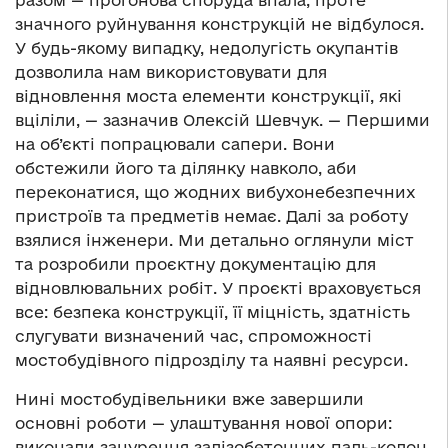
разом — прогонова споруда впала, проте
значного руйнування конструкцій не відбулося.
У будь-якому випадку, недолугість окупантів
дозволила нам використовувати для
відновлення моста елементи конструкції, які
вціліли, — зазначив Олексій Шевчук. — Першими
на об’єкті попрацювали сапери. Вони
обстежили його та ділянку навколо, аби
переконатися, що жодних вибухонебезпечних
пристроїв та предметів немає. Далі за роботу
взялися інженери. Ми детально оглянули міст
та розробили проєктну документацію для
відновлювальних робіт. У проєкті враховується
все: безпека конструкції, її міцність, здатність
слугувати визначений час, спроможності
мостобудівного підрозділу та наявні ресурси.
Нині мостобудівельники вже завершили
основні роботи — улаштування нової опори:
виконали занурення залізобетонних паль-колон