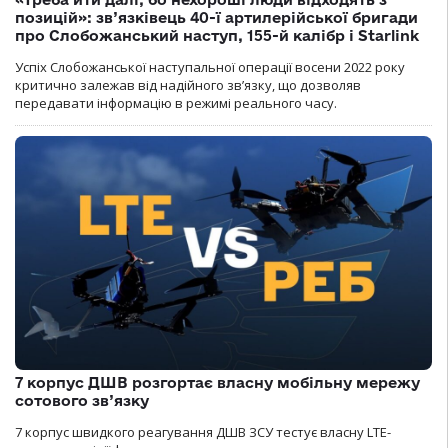
позицій»: зв’язківець 40-ї артилерійської бригади
про Слобожанський наступ, 155-й калібр і Starlink
Успіх Слобожанської наступальної операції восени 2022 року
критично залежав від надійного зв’язку, що дозволяв
передавати інформацію в режимі реального часу.
7 корпус ДШВ розгортає власну мобільну мережу
сотового зв’язку
7 корпус швидкого реагування ДШВ ЗСУ тестує власну LTE-