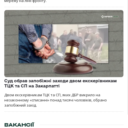
мережу на лінії фронту.
Суд обрав запобіжні заходи двом екскерівникам
ТЦК та СП на Закарпатті
Двом екскерівникам ТЦК та СП, яких ДБР викрило на
незаконному «списанні» понад тисячі чоловіків, обрано
запобіжний захід.
ВАКАНСІЇ