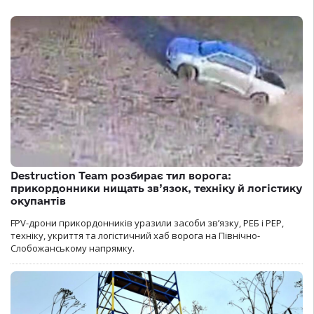
Destruction Team розбирає тил ворога:
прикордонники нищать зв’язок, техніку й логістику
окупантів
FPV-дрони прикордонників уразили засоби зв’язку, РЕБ і РЕР,
техніку, укриття та логістичний хаб ворога на Північно-
Слобожанському напрямку.