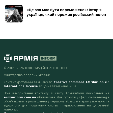
«Це зло має бути переможене»: історія
українця, який пережив російський полон
© 2018 - 2026, ІНФОРМАЦІЙНЕ АГЕНТСТВО,
Міністерство оборони України
Контент доступний за ліцензією
Creative Commons Attribution 4.0
International license
якщо не зазначено інше.
При використанні контенту з сайту АрміяInform посилання на
armyinform.com.ua
обов’язкове. Для суб’єктів у сфері онлайн-медіа
обов’язковим є розміщення у першому абзаці матеріалу прямого та
відкритого для пошукових систем гіперпосилання на цитований
матеріал.