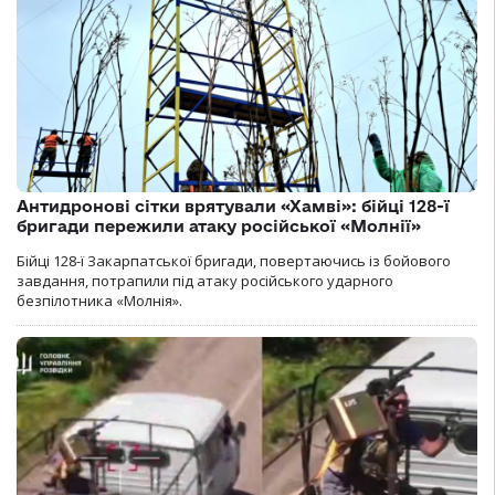
Антидронові сітки врятували «Хамві»: бійці 128-ї
бригади пережили атаку російської «Молнії»
Бійці 128-ї Закарпатської бригади, повертаючись із бойового
завдання, потрапили під атаку російського ударного
безпілотника «Молнія».