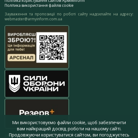
Політика користування сайтом АрміяInform
Політика використання файлів cookie
Зауваження та пропозиції по роботі сайту надсилайте на адресу:
webmaster@armyinform.com.ua
Ми використовуємо файли cookie, щоб забезпечити
вам найкращий досвід роботи на нашому сайті.
Продовжуючи користуватися сайтом, ви погоджуєтесь
press@armyinform.com.ua