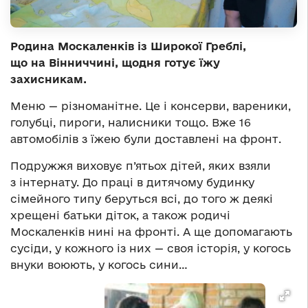
Родина Москаленків із Широкої Греблі,
що на Вінниччині, щодня готує їжу
захисникам.
Меню — різноманітне. Це і консерви, вареники,
голубці, пироги, налисники тощо. Вже 16
автомобілів з їжею були доставлені на фронт.
Подружжя виховує п’ятьох дітей, яких взяли
з інтернату. До праці в дитячому будинку
сімейного типу беруться всі, до того ж деякі
хрещені батьки діток, а також родичі
Москаленків нині на фронті. А ще допомагають
сусіди, у кожного із них — своя історія, у когось
внуки воюють, у когось сини…