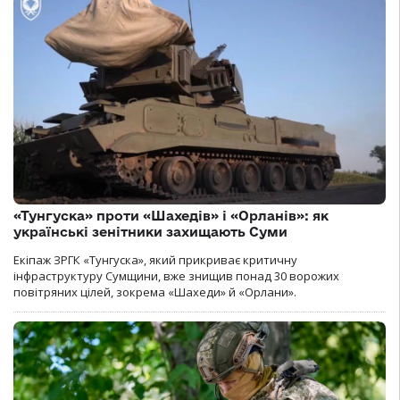
«Тунгуска» проти «Шахедів» і «Орланів»: як
українські зенітники захищають Суми
Екіпаж ЗРГК «Тунгуска», який прикриває критичну
інфраструктуру Сумщини, вже знищив понад 30 ворожих
повітряних цілей, зокрема «Шахеди» й «Орлани».