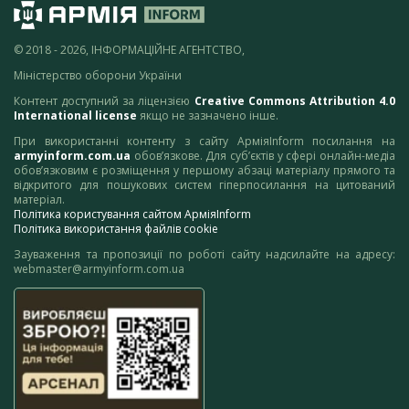
© 2018 - 2026, ІНФОРМАЦІЙНЕ АГЕНТСТВО,
Міністерство оборони України
Контент доступний за ліцензією
Creative Commons Attribution 4.0
International license
якщо не зазначено інше.
При використанні контенту з сайту АрміяInform посилання на
armyinform.com.ua
обов’язкове. Для суб’єктів у сфері онлайн-медіа
обов’язковим є розміщення у першому абзаці матеріалу прямого та
відкритого для пошукових систем гіперпосилання на цитований
матеріал.
Політика користування сайтом АрміяInform
Політика використання файлів cookie
Зауваження та пропозиції по роботі сайту надсилайте на адресу:
webmaster@armyinform.com.ua