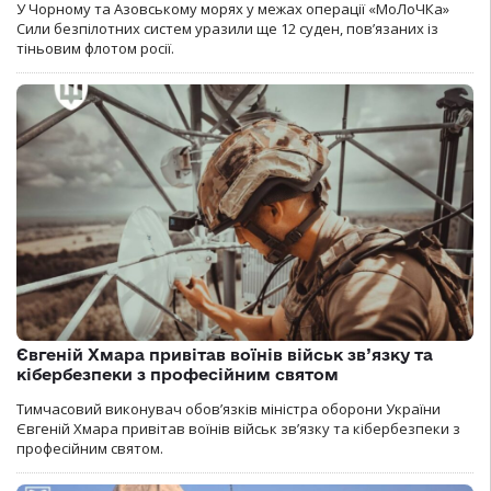
У Чорному та Азовському морях у межах операції «МоЛоЧКа»
Сили безпілотних систем уразили ще 12 суден, пов’язаних із
тіньовим флотом росії.
Євгеній Хмара привітав воїнів військ зв’язку та
кібербезпеки з професійним святом
Тимчасовий виконувач обов’язків міністра оборони України
Євгеній Хмара привітав воїнів військ зв’язку та кібербезпеки з
професійним святом.