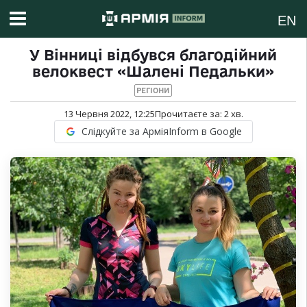
EN
У Вінниці відбувся благодійний
велоквест «Шалені Педальки»
РЕГІОНИ
13 Червня 2022, 12:25
Прочитаєте за:
2
хв.
Слідкуйте за АрміяInform в Google