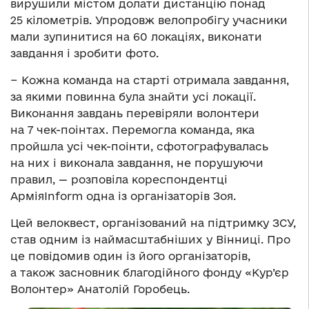
вирушили містом долати дистанцію понад
25 кілометрів. Упродовж велопробігу учасники
мали зупинитися на 60 локаціях, виконати
завдання і зробити фото.
− Кожна команда на старті отримала завдання,
за якими повинна була знайти усі локації.
Виконання завдань перевіряли волонтери
на 7 чек-поінтах. Перемогла команда, яка
пройшла усі чек-поінти, сфотографувалась
на них і виконала завдання, не порушуючи
правил, — розповіла кореспондентці
АрміяInform одна із організаторів Зоя.
Цей велоквест, організований на підтримку ЗСУ,
став одним із наймасштабніших у Вінниці. Про
це повідомив один із його організаторів,
а також засновник благодійного фонду «Кур’єр
Волонтер» Анатолій Горобець.