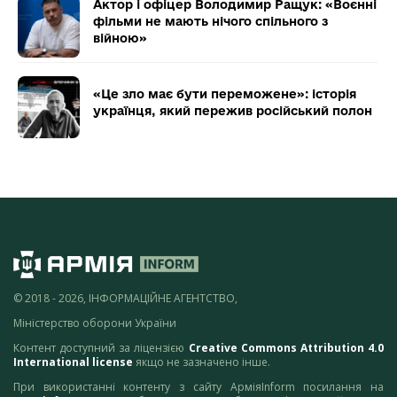
Актор і офіцер Володимир Ращук: «Воєнні
фільми не мають нічого спільного з
війною»
«Це зло має бути переможене»: історія
українця, який пережив російський полон
© 2018 - 2026, ІНФОРМАЦІЙНЕ АГЕНТСТВО,
Міністерство оборони України
Контент доступний за ліцензією
Creative Commons Attribution 4.0
International license
якщо не зазначено інше.
При використанні контенту з сайту АрміяInform посилання на