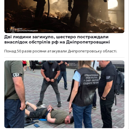
Дві людини загинуло, шестеро постраждали
внаслідок обстрілів рф на Дніпропетровщині
Понад 50 разів росіяни атакували Дніпропетровську області.