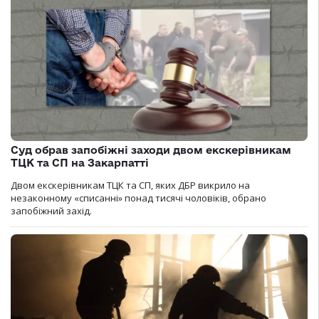
Суд обрав запобіжні заходи двом екскерівникам
ТЦК та СП на Закарпатті
Двом екскерівникам ТЦК та СП, яких ДБР викрило на
незаконному «списанні» понад тисячі чоловіків, обрано
запобіжний захід.