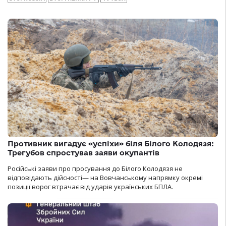
Противник вигадує «успіхи» біля Білого Колодязя:
Трегубов спростував заяви окупантів
Російські заяви про просування до Білого Колодязя не
відповідають дійсності— на Вовчанському напрямку окремі
позиції ворог втрачає від ударів українських БПЛА.