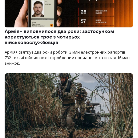
Армія+ виповнилося два роки: застосунком
користуються троє з чотирьох
військовослужбовців
Армія+ святкує два роки роботи: 3 млн електронних рапортів,
732 тисячі військових із пройденим навчанням та понад 16 млн
знижок.