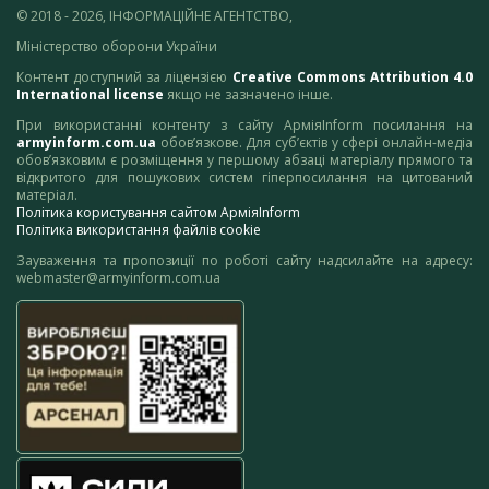
© 2018 - 2026, ІНФОРМАЦІЙНЕ АГЕНТСТВО,
Міністерство оборони України
Контент доступний за ліцензією
Creative Commons Attribution 4.0
International license
якщо не зазначено інше.
При використанні контенту з сайту АрміяInform посилання на
armyinform.com.ua
обов’язкове. Для суб’єктів у сфері онлайн-медіа
обов’язковим є розміщення у першому абзаці матеріалу прямого та
відкритого для пошукових систем гіперпосилання на цитований
матеріал.
Політика користування сайтом АрміяInform
Політика використання файлів cookie
Зауваження та пропозиції по роботі сайту надсилайте на адресу:
webmaster@armyinform.com.ua