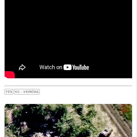
YES
ЄС - УКРАЇНА