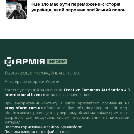
«Це зло має бути переможене»: історія
українця, який пережив російський полон
© 2018 - 2026, ІНФОРМАЦІЙНЕ АГЕНТСТВО,
Міністерство оборони України
Контент доступний за ліцензією
Creative Commons Attribution 4.0
International license
якщо не зазначено інше.
При використанні контенту з сайту АрміяInform посилання на
armyinform.com.ua
обов’язкове. Для суб’єктів у сфері онлайн-медіа
обов’язковим є розміщення у першому абзаці матеріалу прямого та
відкритого для пошукових систем гіперпосилання на цитований
матеріал.
Політика користування сайтом АрміяInform
Політика використання файлів cookie