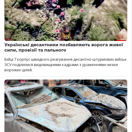
Українські десантники позбавляють ворога живої
сили, провізії та пального
Бійці 7 корпус швидкого реагування десантно-штурмових військ
ЗСУ поділилися видовищними кадрами з ураженнями низки
ворожих цілей.