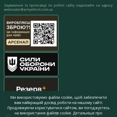
Зауваження та пропозиції по роботі сайту надсилайте на адресу:
webmaster@armyinform.com.ua
Ми використовуємо файли cookie, щоб забезпечити
вам найкращий досвід роботи на нашому сайті.
Продовжуючи користуватися сайтом, ви погоджуєтесь
press@armyinform.com.ua
на використання файлів cookie. Детальніше про