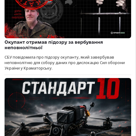
Окупант отримав підозру за вербування
неповнолітньої
СБУ повідомила про підозру окупанту, який завербував
неповнолітню для собору даних про дислокацію Сил оборони
України у Краматорську.