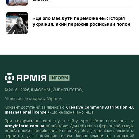
«Це зло має бути переможене»: історія
українця, який пережив російський полон
© 2018 - 2026, ІНФОРМАЦІЙНЕ АГЕНТСТВО,
Міністерство оборони України
Контент доступний за ліцензією
Creative Commons Attribution 4.0
International license
якщо не зазначено інше.
При використанні контенту з сайту АрміяInform посилання на
armyinform.com.ua
обов’язкове. Для суб’єктів у сфері онлайн-медіа
обов’язковим є розміщення у першому абзаці матеріалу прямого та
відкритого для пошукових систем гіперпосилання на цитований