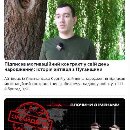
Підписав мотиваційний контракт у свій день
народження: історія айтівця з Луганщини
Айтівець із Лисичанська Сергій у свій день народження підписав
мотиваційний контракт і нині забезпечує кадрову роботу в 111-
й бригаді ТрО.