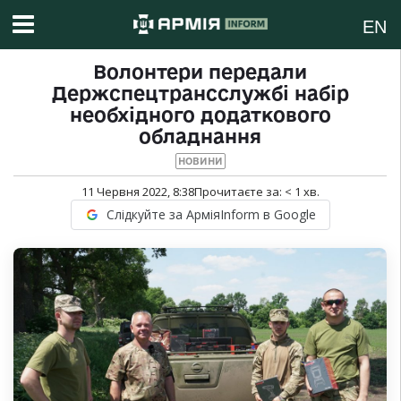
EN
Волонтери передали
Держспецтрансслужбі набір
необхідного додаткового
обладнання
НОВИНИ
11 Червня 2022, 8:38
Прочитаєте за:
< 1
хв.
Слідкуйте за АрміяInform в Google