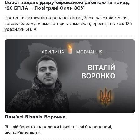
Ворог завдав удару керованою ракетою та понад
120 БПЛА — Повітряні Сили ЗСУ
Противник атакував керованою авіаційною ракетою Х-59/69,
трьома баражуючими боєприпасами «Бандероль», а також 126
ударними БПЛА.
Пам’яті Віталія Воронка
Віталій Воронко народився і виріс в селі Сварицевичі,
що на Рівненщині.