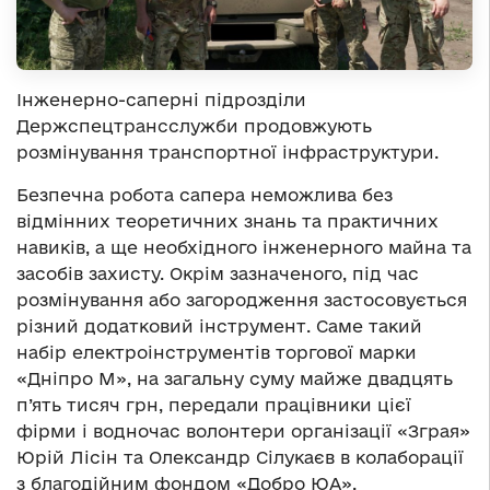
Інженерно-саперні підрозділи
Держспецтрансслужби продовжують
розмінування транспортної інфраструктури.
Безпечна робота сапера неможлива без
відмінних теоретичних знань та практичних
навиків, а ще необхідного інженерного майна та
засобів захисту. Окрім зазначеного, під час
розмінування або загородження застосовується
різний додатковий інструмент. Саме такий
набір електроінструментів торгової марки
«Дніпро М», на загальну суму майже двадцять
п’ять тисяч грн, передали працівники цієї
фірми і водночас волонтери організації «Зграя»
Юрій Лісін та Олександр Сілукаєв в колаборації
з благодійним фондом «Добро ЮА».