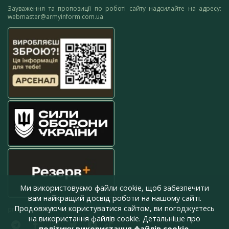
Зауваження та пропозиції по роботі сайту надсилайте на адресу:
webmaster@armyinform.com.ua
Ми використовуємо файли cookie, щоб забезпечити
вам найкращий досвід роботи на нашому сайті.
Продовжуючи користуватися сайтом, ви погоджуєтесь
press@armyinform.com.ua
на використання файлів cookie. Детальніше про
політику використання файлів cookie
.