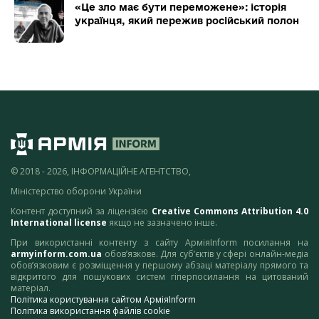
«Це зло має бути переможене»: історія
українця, який пережив російський полон
© 2018 - 2026, ІНФОРМАЦІЙНЕ АГЕНТСТВО,
Міністерство оборони України
Контент доступний за ліцензією
Creative Commons Attribution 4.0
International license
якщо не зазначено інше.
При використанні контенту з сайту АрміяInform посилання на
armyinform.com.ua
обов’язкове. Для суб’єктів у сфері онлайн-медіа
обов’язковим є розміщення у першому абзаці матеріалу прямого та
відкритого для пошукових систем гіперпосилання на цитований
матеріал.
Політика користування сайтом АрміяInform
Політика використання файлів cookie