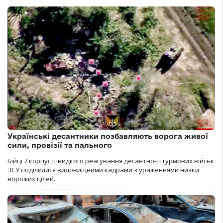
Українські десантники позбавляють ворога живої
сили, провізії та пального
Бійці 7 корпус швидкого реагування десантно-штурмових військ
ЗСУ поділилися видовищними кадрами з ураженнями низки
ворожих цілей.