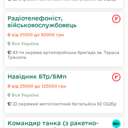
Радіотелефоніст,
військовослужбовець
від 21000 до 60000 грн
Вся Україна
43-тя окрема артилерійська бригада ім. Тараса
Трясила
Навідник БТр/БМп
від 25000 до 125000 грн
Вся Україна
22 окремий мотопіхотний батальйон 92 ОШБр
Командиp танка (з pакетно-