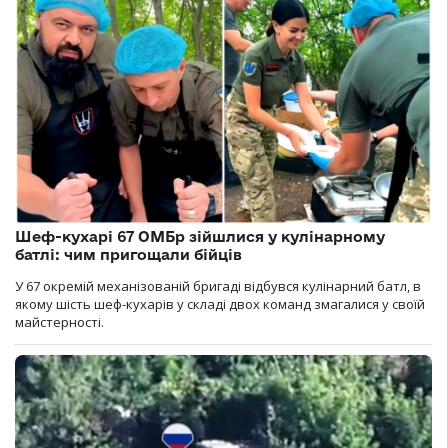
Шеф-кухарі 67 ОМБр зійшлися у кулінарному
батлі: чим пригощали бійців
У 67 окремій механізованій бригаді відбувся кулінарний батл, в
якому шість шеф-кухарів у складі двох команд змагалися у своїй
майстерності.