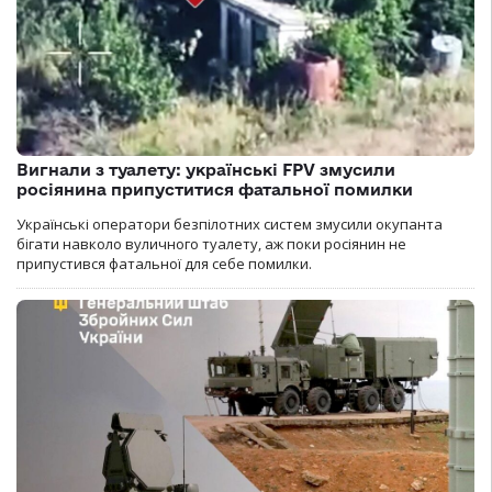
Вигнали з туалету: українські FPV змусили
росіянина припуститися фатальної помилки
Українські оператори безпілотних систем змусили окупанта
бігати навколо вуличного туалету, аж поки росіянин не
припустився фатальної для себе помилки.